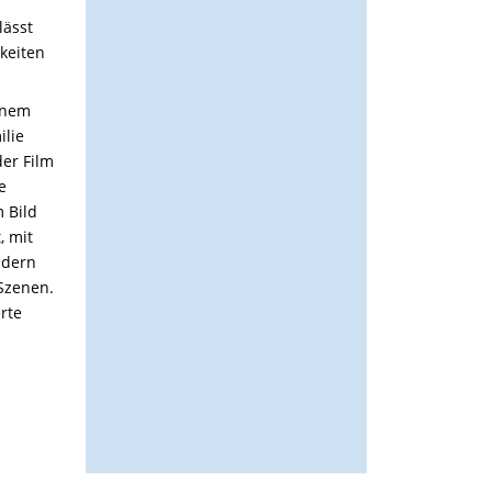
lässt
keiten
inem
ilie
der Film
e
 Bild
, mit
ndern
Szenen.
rte