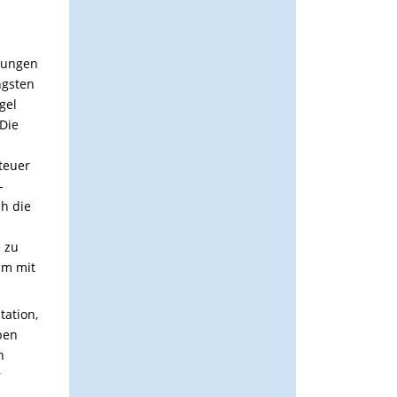
 jungen
ngsten
gel
Die
teuer
-
h die
e zu
lm mit
ation,
ben
n
r