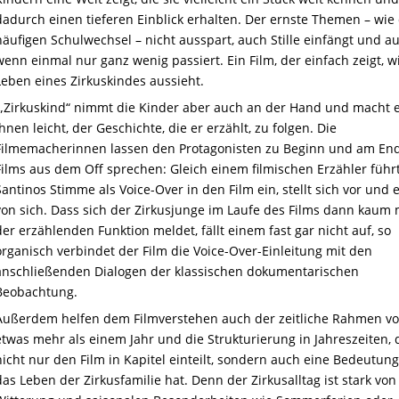
dadurch einen tieferen Einblick erhalten. Der ernste Themen – wie
häufigen Schulwechsel – nicht ausspart, auch Stille einfängt und au
wenn einmal nur ganz wenig passiert. Ein Film, der einfach zeigt, w
Leben eines Zirkuskindes aussieht.
„Zirkuskind“ nimmt die Kinder aber auch an der Hand und macht 
ihnen leicht, der Geschichte, die er erzählt, zu folgen. Die
Filmemacherinnen lassen den Protagonisten zu Beginn und am En
Films aus dem Off sprechen: Gleich einem filmischen Erzähler führ
Santinos Stimme als Voice-Over in den Film ein, stellt sich vor und 
von sich. Dass sich der Zirkusjunge im Laufe des Films dann kaum 
der erzählenden Funktion meldet, fällt einem fast gar nicht auf, so
organisch verbindet der Film die Voice-Over-Einleitung mit den
anschließenden Dialogen der klassischen dokumentarischen
Beobachtung.
Außerdem helfen dem Filmverstehen auch der zeitliche Rahmen v
etwas mehr als einem Jahr und die Strukturierung in Jahreszeiten, 
nicht nur den Film in Kapitel einteilt, sondern auch eine Bedeutung
das Leben der Zirkusfamilie hat. Denn der Zirkusalltag ist stark von