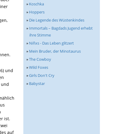
»
Koschka
iner
»
Hoppers
»
Die Legende des Wüstenkindes
gen,
»
Immortals – Bagdads Jugend erhebt
ihre Stimme
»
Niñxs - Das Leben glitzert
»
Mein Bruder, der Minotaurus
nnen.
»
The Cowboy
»
Wild Foxes
16) und
»
Girls Don't Cry
en
»
Babystar
n und
lmählich
cus
n
r ist.
zwei
des auf