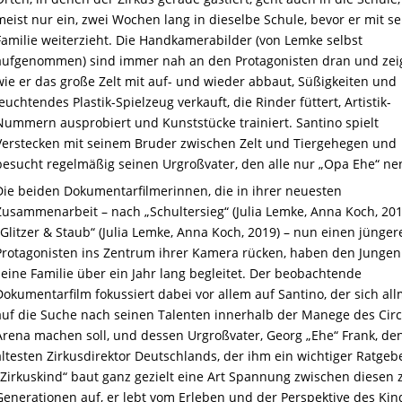
meist nur ein, zwei Wochen lang in dieselbe Schule, bevor er mit se
Familie weiterzieht. Die Handkamerabilder (von Lemke selbst
aufgenommen) sind immer nah an den Protagonisten dran und zei
wie er das große Zelt mit auf- und wieder abbaut, Süßigkeiten und
leuchtendes Plastik-Spielzeug verkauft, die Rinder füttert, Artistik-
Nummern ausprobiert und Kunststücke trainiert. Santino spielt
Verstecken mit seinem Bruder zwischen Zelt und Tiergehegen und
besucht regelmäßig seinen Urgroßvater, den alle nur „Opa Ehe“ ne
Die beiden Dokumentarfilmerinnen, die in ihrer neuesten
Zusammenarbeit – nach „Schultersieg“ (Julia Lemke, Anna Koch, 20
„Glitzer & Staub“ (Julia Lemke, Anna Koch, 2019) – nun einen jünger
Protagonisten ins Zentrum ihrer Kamera rücken, haben den Junge
seine Familie über ein Jahr lang begleitet. Der beobachtende
Dokumentarfilm fokussiert dabei vor allem auf Santino, der sich al
auf die Suche nach seinen Talenten innerhalb der Manege des Cir
Arena machen soll, und dessen Urgroßvater, Georg „Ehe“ Frank, de
ältesten Zirkusdirektor Deutschlands, der ihm ein wichtiger Ratgebe
„Zirkuskind“ baut ganz gezielt eine Art Spannung zwischen diesen 
Generationen auf, er lebt vom Erleben und der Perspektive des Kin