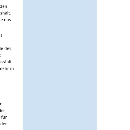
 den
shält,
ie das
es
de des
t
erzählt
mehr in
on
die
 für
 der