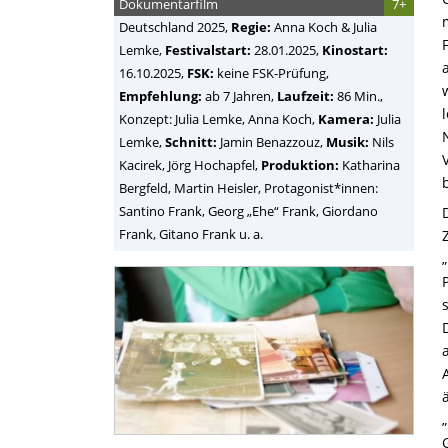
Dokumentarfilm
7+
Deutschland
2025,
Regie:
Anna Koch & Julia
Lemke
,
Festivalstart:
28.01.2025,
Kinostart:
16.10.2025,
FSK:
keine FSK-Prüfung,
Empfehlung:
ab 7 Jahren,
Laufzeit:
86 Min.,
Konzept: Julia Lemke, Anna Koch,
Kamera:
Julia
Lemke,
Schnitt:
Jamin Benazzouz,
Musik:
Nils
Kacirek, Jörg Hochapfel,
Produktion:
Katharina
Bergfeld, Martin Heisler, Protagonist*innen:
Santino Frank, Georg „Ehe“ Frank, Giordano
Frank, Gitano Frank u. a.