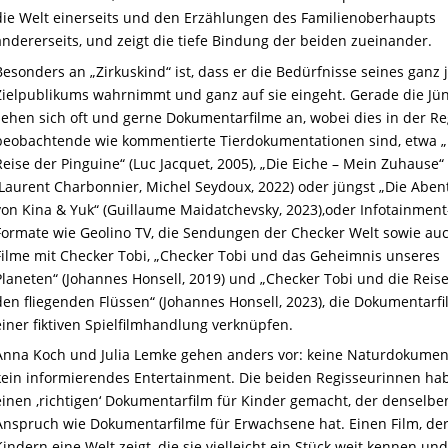
die Welt einerseits und den Erzählungen des Familienoberhaupts
andererseits, und zeigt die tiefe Bindung der beiden zueinander.
Besonders an „Zirkuskind“ ist, dass er die Bedürfnisse seines ganz
Zielpublikums wahrnimmt und ganz auf sie eingeht. Gerade die Jü
sehen sich oft und gerne Dokumentarfilme an, wobei dies in der Re
beobachtende wie kommentierte Tierdokumentationen sind, etwa „
Reise der Pinguine“ (Luc Jacquet, 2005), „Die Eiche – Mein Zuhause“
(Laurent Charbonnier, Michel Seydoux, 2022) oder jüngst „Die Aben
von Kina & Yuk“ (Guillaume Maidatchevsky, 2023),oder Infotainment
Formate wie Geolino TV, die Sendungen der Checker Welt sowie auc
Filme mit Checker Tobi, „Checker Tobi und das Geheimnis unseres
Planeten“ (Johannes Honsell, 2019) und „Checker Tobi und die Reis
den fliegenden Flüssen“ (Johannes Honsell, 2023), die Dokumentarfi
einer fiktiven Spielfilmhandlung verknüpfen.
Anna Koch und Julia Lemke gehen anders vor: keine Naturdokument
kein informierendes Entertainment. Die beiden Regisseurinnen ha
einen ‚richtigen‘ Dokumentarfilm für Kinder gemacht, der denselbe
Anspruch wie Dokumentarfilme für Erwachsene hat. Einen Film, de
Kindern eine Welt zeigt, die sie vielleicht ein Stück weit kennen und