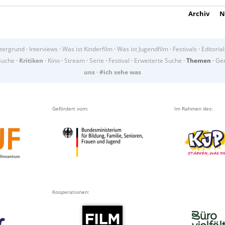
Archiv
N
tergrund
·
Interviews
·
Was ist Kinderfilm
·
Was ist Jugendfilm
·
Festivals
·
Editorial
Suche
·
Kritiken
·
Kino
·
Stream
·
Serie
·
Festival
·
Erweiterte Suche
·
Themen
·
Gen
uns
·
#ich sehe was
Gefördert vom:
Im Rahmen des:
Kooperationen: