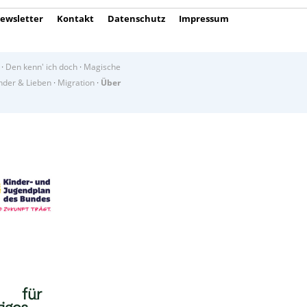
ewsletter
Kontakt
Datenschutz
Impressum
·
Den kenn' ich doch
·
Magische
der & Lieben
·
Migration
·
Über