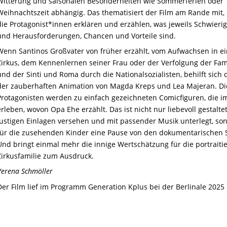
Witterung und saisonalen Besonderheiten wie Sommerferien oder
Weihnachtszeit abhängig. Das thematisiert der Film am Rande mit, 
die Protagonist*innen erklären und erzählen, was jeweils Schwierig
und Herausforderungen, Chancen und Vorteile sind.
Wenn Santinos Großvater von früher erzählt, vom Aufwachsen in e
Zirkus, dem Kennenlernen seiner Frau oder der Verfolgung der Fam
und der Sinti und Roma durch die Nationalsozialisten, behilft sich 
der zauberhaften Animation von Magda Kreps und Lea Majeran. Di
Protagonisten werden zu einfach gezeichneten Comicfiguren, die im
erleben, wovon Opa Ehe erzählt. Das ist nicht nur liebevoll gestaltet
lustigen Einlagen versehen und mit passender Musik unterlegt, so
für die zusehenden Kinder eine Pause von den dokumentarischen 
Und bringt einmal mehr die innige Wertschätzung für die portraitie
Zirkusfamilie zum Ausdruck.
Verena Schmöller
Der Film lief im Programm Generation Kplus bei der Berlinale 2025