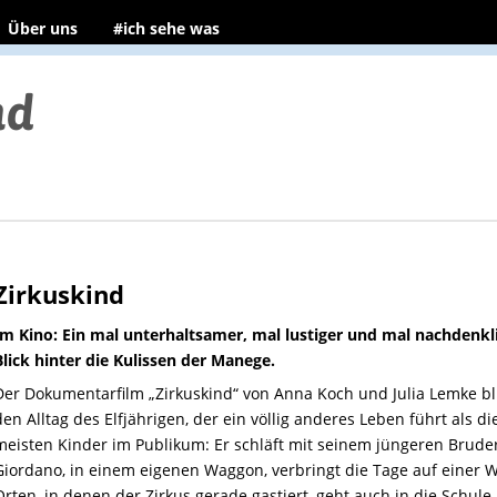
Über uns
#ich sehe was
Zirkuskind
Im Kino: Ein mal unterhaltsamer, mal lustiger und mal nachdenkl
Blick hinter die Kulissen der Manege.
Der Dokumentarfilm „Zirkuskind“ von Anna Koch und Julia Lemke bli
den Alltag des Elfjährigen, der ein völlig anderes Leben führt als di
meisten Kinder im Publikum: Er schläft mit seinem jüngeren Bruder
Giordano, in einem eigenen Waggon, verbringt die Tage auf einer W
Orten, in denen der Zirkus gerade gastiert, geht auch in die Schule,