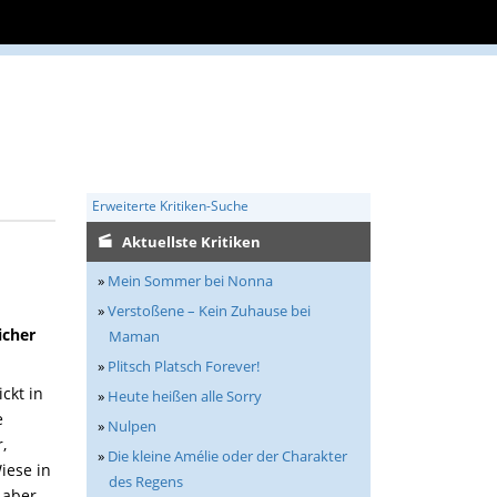
Erweiterte Kritiken-Suche
Aktuellste Kritiken
»
Mein Sommer bei Nonna
»
Verstoßene – Kein Zuhause bei
icher
Maman
»
Plitsch Platsch Forever!
ckt in
»
Heute heißen alle Sorry
e
»
Nulpen
,
»
Die kleine Amélie oder der Charakter
iese in
des Regens
 aber