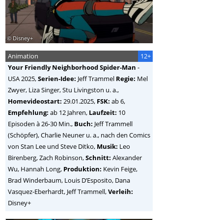
© Disney+
Animation
12+
Your Friendly Neighborhood Spider-Man
-
USA
2025,
Serien-Idee:
Jeff Trammel
Regie:
Mel
Zwyer, Liza Singer, Stu Livingston u. a.
,
Homevideostart:
29.01.2025,
FSK:
ab 6,
Empfehlung:
ab 12 Jahren,
Laufzeit:
10
Episoden à 26-30 Min.,
Buch:
Jeff Trammell
(Schöpfer), Charlie Neuner u. a., nach den Comics
von Stan Lee und Steve Ditko,
Musik:
Leo
Birenberg, Zach Robinson,
Schnitt:
Alexander
Wu, Hannah Long,
Produktion:
Kevin Feige,
Brad Winderbaum, Louis D’Esposito, Dana
Vasquez-Eberhardt, Jeff Trammell,
Verleih:
Disney+