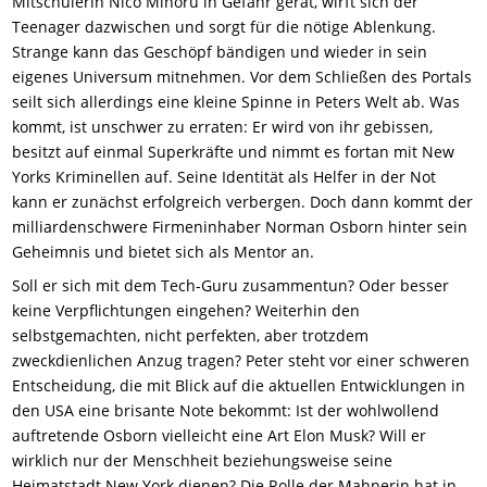
Mitschülerin Nico Minoru in Gefahr gerät, wirft sich der
Teenager dazwischen und sorgt für die nötige Ablenkung.
Strange kann das Geschöpf bändigen und wieder in sein
eigenes Universum mitnehmen. Vor dem Schließen des Portals
seilt sich allerdings eine kleine Spinne in Peters Welt ab. Was
kommt, ist unschwer zu erraten: Er wird von ihr gebissen,
besitzt auf einmal Superkräfte und nimmt es fortan mit New
Yorks Kriminellen auf. Seine Identität als Helfer in der Not
kann er zunächst erfolgreich verbergen. Doch dann kommt der
milliardenschwere Firmeninhaber Norman Osborn hinter sein
Geheimnis und bietet sich als Mentor an.
Soll er sich mit dem Tech-Guru zusammentun? Oder besser
keine Verpflichtungen eingehen? Weiterhin den
selbstgemachten, nicht perfekten, aber trotzdem
zweckdienlichen Anzug tragen? Peter steht vor einer schweren
Entscheidung, die mit Blick auf die aktuellen Entwicklungen in
den USA eine brisante Note bekommt: Ist der wohlwollend
auftretende Osborn vielleicht eine Art Elon Musk? Will er
wirklich nur der Menschheit beziehungsweise seine
Heimatstadt New York dienen? Die Rolle der Mahnerin hat in