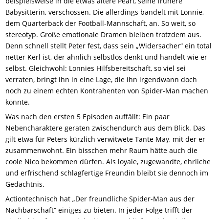
beispielsweise in die etwas ältere Pearl, seine frühere
Babysitterin, verschossen. Die allerdings bandelt mit Lonnie,
dem Quarterback der Football-Mannschaft, an. So weit, so
stereotyp. Große emotionale Dramen bleiben trotzdem aus.
Denn schnell stellt Peter fest, dass sein „Widersacher“ ein total
netter Kerl ist, der ähnlich selbstlos denkt und handelt wie er
selbst. Gleichwohl: Lonnies Hilfsbereitschaft, so viel sei
verraten, bringt ihn in eine Lage, die ihn irgendwann doch
noch zu einem echten Kontrahenten von Spider-Man machen
könnte.
Was nach den ersten 5 Episoden auffällt: Ein paar
Nebencharaktere geraten zwischendurch aus dem Blick. Das
gilt etwa für Peters kürzlich verwitwete Tante May, mit der er
zusammenwohnt. Ein bisschen mehr Raum hätte auch die
coole Nico bekommen dürfen. Als loyale, zugewandte, ehrliche
und erfrischend schlagfertige Freundin bleibt sie dennoch im
Gedächtnis.
Actiontechnisch hat „Der freundliche Spider-Man aus der
Nachbarschaft“ einiges zu bieten. In jeder Folge trifft der