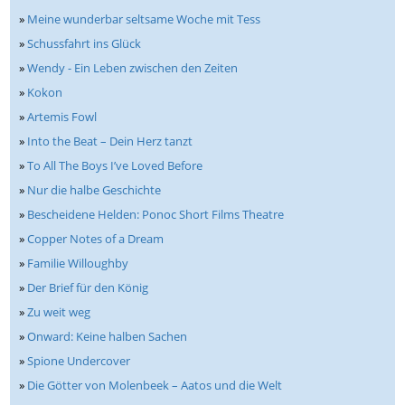
»
Meine wunderbar seltsame Woche mit Tess
»
Schussfahrt ins Glück
»
Wendy - Ein Leben zwischen den Zeiten
»
Kokon
»
Artemis Fowl
»
Into the Beat – Dein Herz tanzt
»
To All The Boys I’ve Loved Before
»
Nur die halbe Geschichte
»
Bescheidene Helden: Ponoc Short Films Theatre
»
Copper Notes of a Dream
»
Familie Willoughby
»
Der Brief für den König
»
Zu weit weg
»
Onward: Keine halben Sachen
»
Spione Undercover
»
Die Götter von Molenbeek – Aatos und die Welt