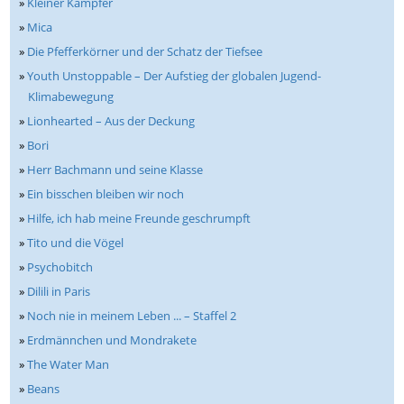
»
Kleiner Kämpfer
»
Mica
»
Die Pfefferkörner und der Schatz der Tiefsee
»
Youth Unstoppable – Der Aufstieg der globalen Jugend-
Klimabewegung
»
Lionhearted – Aus der Deckung
»
Bori
»
Herr Bachmann und seine Klasse
»
Ein bisschen bleiben wir noch
»
Hilfe, ich hab meine Freunde geschrumpft
»
Tito und die Vögel
»
Psychobitch
»
Dilili in Paris
»
Noch nie in meinem Leben ... – Staffel 2
»
Erdmännchen und Mondrakete
»
The Water Man
»
Beans