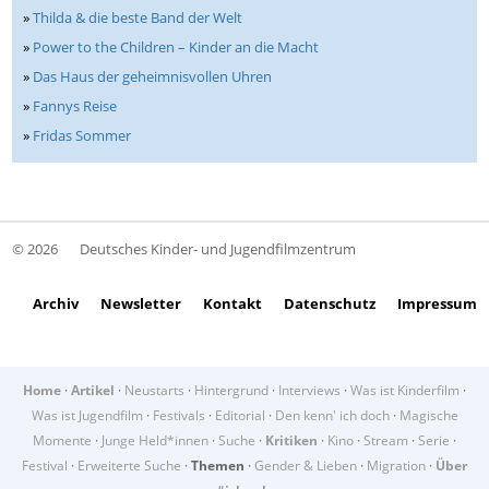
»
Thilda & die beste Band der Welt
»
Power to the Children – Kinder an die Macht
»
Das Haus der geheimnisvollen Uhren
»
Fannys Reise
»
Fridas Sommer
© 2026
Deutsches Kinder- und Jugendfilmzentrum
Archiv
Newsletter
Kontakt
Datenschutz
Impressum
Home
·
Artikel
·
Neustarts
·
Hintergrund
·
Interviews
·
Was ist Kinderfilm
·
Was ist Jugendfilm
·
Festivals
·
Editorial
·
Den kenn' ich doch
·
Magische
Momente
·
Junge Held*innen
·
Suche
·
Kritiken
·
Kino
·
Stream
·
Serie
·
Festival
·
Erweiterte Suche
·
Themen
·
Gender & Lieben
·
Migration
·
Über