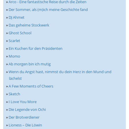
»
Arco - Eine fantastische Reise durch die Zeiten
»
Der Sommer, als (m)ich meine Geschichte fand
»
DJ Ahmet
»
Das geheime Stockwerk
»
Ghost School
»
Scarlet
»
Ein Kuchen für den Präsidenten
»
Momo
»
Ab morgen bin ich mutig
»
Wenn du Angst hast, nimmst du dein Herz in den Mund und
lächelst
»
A Few Moments of Cheers
»
Sketch
»
I Love You More
»
Die Legende von Ochi
»
Der Brotverdiener
»
Lioness – Die Löwin