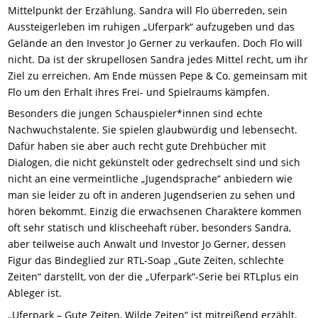
Mittelpunkt der Erzählung. Sandra will Flo überreden, sein
Aussteigerleben im ruhigen „Uferpark“ aufzugeben und das
Gelände an den Investor Jo Gerner zu verkaufen. Doch Flo will
nicht. Da ist der skrupellosen Sandra jedes Mittel recht, um ihr
Ziel zu erreichen. Am Ende müssen Pepe & Co. gemeinsam mit
Flo um den Erhalt ihres Frei- und Spielraums kämpfen.
Besonders die jungen Schauspieler*innen sind echte
Nachwuchstalente. Sie spielen glaubwürdig und lebensecht.
Dafür haben sie aber auch recht gute Drehbücher mit
Dialogen, die nicht gekünstelt oder gedrechselt sind und sich
nicht an eine vermeintliche „Jugendsprache“ anbiedern wie
man sie leider zu oft in anderen Jugendserien zu sehen und
hören bekommt. Einzig die erwachsenen Charaktere kommen
oft sehr statisch und klischeehaft rüber, besonders Sandra,
aber teilweise auch Anwalt und Investor Jo Gerner, dessen
Figur das Bindeglied zur RTL-Soap „Gute Zeiten, schlechte
Zeiten“ darstellt, von der die „Uferpark“-Serie bei RTLplus ein
Ableger ist.
„Uferpark – Gute Zeiten, Wilde Zeiten“ ist mitreißend erzählt,