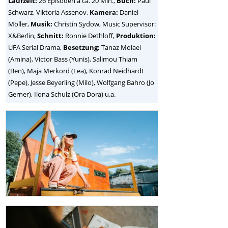
Laufzeit:
26 Episoden à ca. 20 Min.,
Buch:
Paul
Schwarz, Viktoria Assenov,
Kamera:
Daniel
Möller,
Musik:
Christin Sydow, Music Supervisor:
X&Berlin,
Schnitt:
Ronnie Dethloff,
Produktion:
UFA Serial Drama,
Besetzung:
Tanaz Molaei
(Amina), Victor Bass (Yunis), Salimou Thiam
(Ben), Maja Merkord (Lea), Konrad Neidhardt
(Pepe), Jesse Beyerling (Milo), Wolfgang Bahro (Jo
Gerner), Ilona Schulz (Ora Dora) u.a.