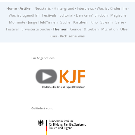
Home
·
Artikel
·
Neustarts
·
Hintergrund
·
Interviews
·
Was ist Kinderfilm
·
Was ist Jugendfilm
·
Festivals
·
Editorial
·
Den kenn' ich doch
·
Magische
Momente
·
Junge Held*innen
·
Suche
·
Kritiken
·
Kino
·
Stream
·
Serie
·
Festival
·
Erweiterte Suche
·
Themen
·
Gender & Lieben
·
Migration
·
Über
uns
·
#ich sehe was
Ein Angebot des:
Gefördert vom: