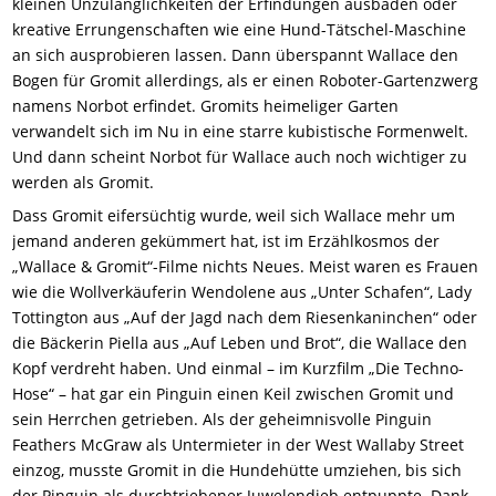
kleinen Unzulänglichkeiten der Erfindungen ausbaden oder
kreative Errungenschaften wie eine Hund-Tätschel-Maschine
an sich ausprobieren lassen. Dann überspannt Wallace den
Bogen für Gromit allerdings, als er einen Roboter-Gartenzwerg
namens Norbot erfindet. Gromits heimeliger Garten
verwandelt sich im Nu in eine starre kubistische Formenwelt.
Und dann scheint Norbot für Wallace auch noch wichtiger zu
werden als Gromit.
Dass Gromit eifersüchtig wurde, weil sich Wallace mehr um
jemand anderen gekümmert hat, ist im Erzählkosmos der
„Wallace & Gromit“-Filme nichts Neues. Meist waren es Frauen
wie die Wollverkäuferin Wendolene aus „Unter Schafen“, Lady
Tottington aus „Auf der Jagd nach dem Riesenkaninchen“ oder
die Bäckerin Piella aus „Auf Leben und Brot“, die Wallace den
Kopf verdreht haben. Und einmal – im Kurzfilm „Die Techno-
Hose“ – hat gar ein Pinguin einen Keil zwischen Gromit und
sein Herrchen getrieben. Als der geheimnisvolle Pinguin
Feathers McGraw als Untermieter in der West Wallaby Street
einzog, musste Gromit in die Hundehütte umziehen, bis sich
der Pinguin als durchtriebener Juwelendieb entpuppte. Dank