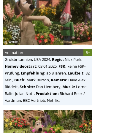
© Netflix
Animation
8+
Großbritannien, USA
2024,
Regie:
Nick Park
,
Homevideostart:
03.01.2025,
FSK:
keine FSK-
Prüfung,
Empfehlung:
ab 8 Jahren,
Laufzeit:
82
Min.,
Buch:
Mark Burton,
Kamera:
Dave Alex
Riddett,
Schnitt:
Dan Hembery,
Musik:
Lorne
Balfe, Julian Nott,
Produktion:
Richard Beek /
Aardman, BBC Vertrieb: Netflix.