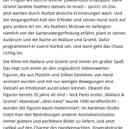
Gromit landete Feathers damals im Knast – sprich: im Zoo.
Jetzt werden durch Norbot ähnliche Erinnerungen wach. Und
die Vergangenheit holt den Erfinder und seinen Hund noch auf
ganz andere Art ein. Als Feathers McGraw im Gefängnis
nämlich von der Gartenzwergerfindung erfährt, plant er seinen
Ausbruch und die Rache an Wallace und Gromit. Dafür
programmiert er zuerst Norbot um. Und dann geht das Chaos
richtig los.
Die Filme mit Wallace und Gromit sind immer ein großer Spaß.
Das liegt zum einen an den unglaublich liebenswerten
Figuren, die aus Plastilin und Silikon bestehen, von Hand
animiert wurden und mit nur wenigen Bewegungen eine
Vielzahl an Emotionen ausdrücken können. Obwohl die
Figuren bereits 35 Jahre alt sind – Nick Parks erstes „Wallace &
Gromit“-Abenteuer „Alles Käse!“ wurde 1990 veröffentlicht –
wurden die Figuren kaum modernisiert. Im Aardman-Studio
trotzt man den Bestrebungen anderer Animationsstudios,
immer glattere und perfektere Bilder zu liefern, und setzt
radikal auf den Charme des Handgemachten. Fingerabdrücke