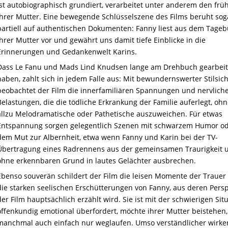
ist autobiographisch grundiert, verarbeitet unter anderem den frü
ihrer Mutter. Eine bewegende Schlüsselszene des Films beruht sog
partiell auf authentischen Dokumenten: Fanny liest aus dem Tage
ihrer Mutter vor und gewährt uns damit tiefe Einblicke in die
Erinnerungen und Gedankenwelt Karins.
Dass Le Fanu und Mads Lind Knudsen lange am Drehbuch gearbeit
haben, zahlt sich in jedem Falle aus: Mit bewundernswerter Stilsic
beobachtet der Film die innerfamiliären Spannungen und nervlich
Belastungen, die die tödliche Erkrankung der Familie auferlegt, ohn
allzu Melodramatische oder Pathetische auszuweichen. Für etwas
Entspannung sorgen gelegentlich Szenen mit schwarzem Humor od
dem Mut zur Albernheit, etwa wenn Fanny und Karin bei der TV-
Übertragung eines Radrennens aus der gemeinsamen Traurigkeit 
ohne erkennbaren Grund in lautes Gelächter ausbrechen.
Ebenso souverän schildert der Film die leisen Momente der Trauer
die starken seelischen Erschütterungen von Fanny, aus deren Persp
der Film hauptsächlich erzählt wird. Sie ist mit der schwierigen Sit
offenkundig emotional überfordert, möchte ihrer Mutter beistehen,
manchmal auch einfach nur weglaufen. Umso verständlicher wirke