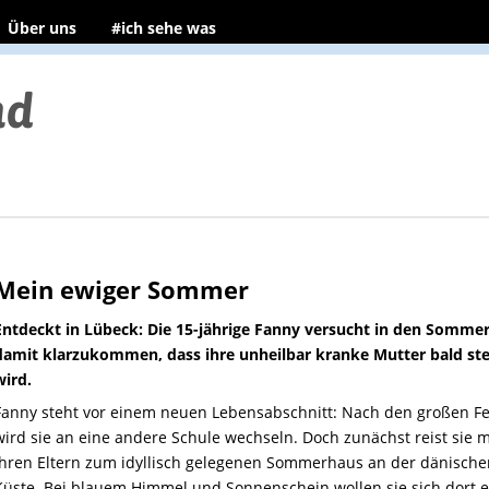
Über uns
#ich sehe was
Mein ewiger Sommer
Entdeckt in Lübeck: Die 15-jährige Fanny versucht in den Sommer
damit klarzukommen, dass ihre unheilbar kranke Mutter bald st
wird.
Fanny steht vor einem neuen Lebensabschnitt: Nach den großen Fe
wird sie an eine andere Schule wechseln. Doch zunächst reist sie m
ihren Eltern zum idyllisch gelegenen Sommerhaus an der dänische
Küste. Bei blauem Himmel und Sonnenschein wollen sie sich dort e