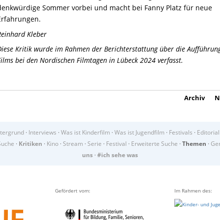
denkwürdige Sommer vorbei und macht bei Fanny Platz für neue
Erfahrungen.
Reinhard Kleber
Diese Kritik wurde im Rahmen der Berichterstattung über die Aufführun
Films bei den Nordischen Filmtagen in Lübeck 2024 verfasst.
Archiv
N
tergrund
·
Interviews
·
Was ist Kinderfilm
·
Was ist Jugendfilm
·
Festivals
·
Editorial
Suche
·
Kritiken
·
Kino
·
Stream
·
Serie
·
Festival
·
Erweiterte Suche
·
Themen
·
Gen
uns
·
#ich sehe was
Gefördert vom:
Im Rahmen des: