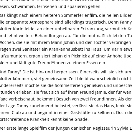
lesen, schwimmen, fernsehen und spazieren gehen.
Das klingt nach einem heiteren Sommerferienfilm, die hellen Bilde
die entspannte Atmosphäre sind allerdings trügerisch. Denn Fanny
Mutter Karin leidet an einer unheilbaren Erkrankung, vermutlich Kr
und lehnt weitere Behandlungen ab. Für die mutmaßlich letzten T
Wochen, die sie mit ihrem Mann Johan und der Tochter verbringen w
tragen zwei Sanitäter ein Krankenhausbett ins Haus. Um Karin etw
aufzumuntern, organisiert Johan ein Picknick auf einer Anhöhe üb
Meer und lädt gute Freund*innen zu einem Essen ein.
Und Fanny? Die ist hin- und hergerissen. Einerseits will sie sich um
Mutter kümmern, viel gemeinsame Zeit bleibt wahrscheinlich nicht
Andererseits möchte sie die Sommerferien genießen und unbesch
Stunden erleben, sie freut sich auf ihren Freund Jamie, der für wen
Tage vorbeischaut, bekommt Besuch von zwei Freundinnen. Als der
der Lage Fanny zunehmend belastet, verlässt sie das Haus, lenkt sic
einem Club ab und beginnt in einer Gaststätte zu kellnern. Doch di
fortschreitende Krankheit kennt keine Gnade.
Der erste lange Spielfilm der jungen dänischen Regisseurin Sylvia 