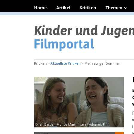
Home
Artikel
Kritiken
Themen
Kritiken >
Aktuellste Kritiken
> Mein ewiger Sommer
© Jan Bastian Muñoz Marthinsen / Adomeit Film