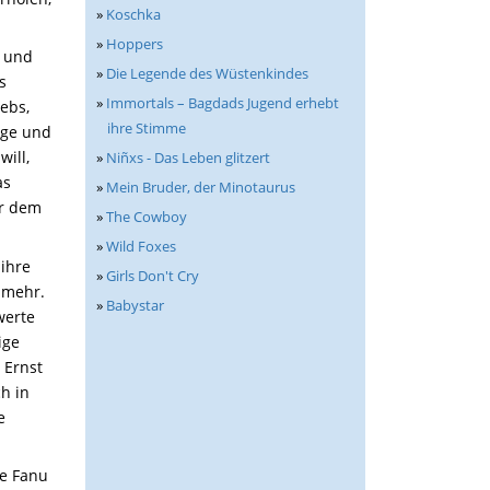
»
Koschka
»
Hoppers
r und
»
Die Legende des Wüstenkindes
s
»
Immortals – Bagdads Jugend erhebt
ebs,
ihre Stimme
age und
ill,
»
Niñxs - Das Leben glitzert
as
»
Mein Bruder, der Minotaurus
er dem
»
The Cowboy
»
Wild Foxes
 ihre
»
Girls Don't Cry
 mehr.
»
Babystar
werte
ige
 Ernst
h in
e
Le Fanu