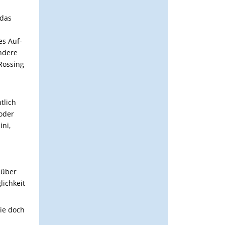
 das
es Auf-
ondere
Rossing
tlich
 oder
ini,
 über
lichkeit
lie doch