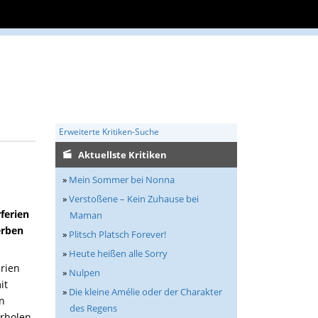
Erweiterte Kritiken-Suche
Aktuellste Kritiken
»
Mein Sommer bei Nonna
»
Verstoßene – Kein Zuhause bei
ferien
Maman
erben
»
Plitsch Platsch Forever!
»
Heute heißen alle Sorry
rien
»
Nulpen
it
»
Die kleine Amélie oder der Charakter
n
des Regens
rholen,