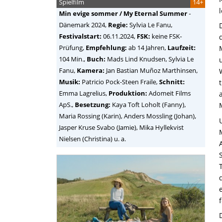
Spielfilm
14+
Min evige sommer / My Eternal Summer
-
Dänemark
2024,
Regie:
Sylvia Le Fanu
,
Festivalstart:
06.11.2024,
FSK:
keine FSK-
Prüfung,
Empfehlung:
ab 14 Jahren,
Laufzeit:
104 Min.,
Buch:
Mads Lind Knudsen, Sylvia Le
Fanu,
Kamera:
Jan Bastian Muñoz Marthinsen,
Musik:
Patricio Pock-Steen Fraile,
Schnitt:
Emma Lagrelius,
Produktion:
Adomeit Films
ApS.,
Besetzung:
Kaya Toft Loholt (Fanny),
Maria Rossing (Karin), Anders Mossling (Johan),
Jasper Kruse Svabo (Jamie), Mika Hyllekvist
Nielsen (Christina) u. a.