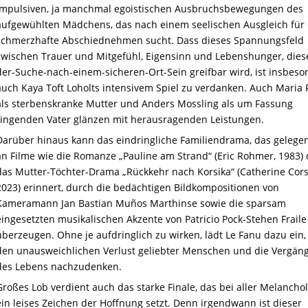
impulsiven, ja manchmal egoistischen Ausbruchsbewegungen des
aufgewühlten Mädchens, das nach einem seelischen Ausgleich für
schmerzhafte Abschiednehmen sucht. Dass dieses Spannungsfeld
zwischen Trauer und Mitgefühl, Eigensinn und Lebenshunger, dies
der-Suche-nach-einem-sicheren-Ort-Sein greifbar wird, ist insbes
auch Kaya Toft Loholts intensivem Spiel zu verdanken. Auch Maria 
als sterbenskranke Mutter und Anders Mossling als um Fassung
ringenden Vater glänzen mit herausragenden Leistungen.
Darüber hinaus kann das eindringliche Familiendrama, das gelegen
an Filme wie die Romanze „Pauline am Strand“ (Eric Rohmer, 1983)
das Mutter-Töchter-Drama „Rückkehr nach Korsika“ (Catherine Cors
2023) erinnert, durch die bedächtigen Bildkompositionen von
Kameramann Jan Bastian Muños Marthinse sowie die sparsam
eingesetzten musikalischen Akzente von Patricio Pock-Stehen Fraile
überzeugen. Ohne je aufdringlich zu wirken, lädt Le Fanu dazu ein,
den unausweichlichen Verlust geliebter Menschen und die Vergäng
des Lebens nachzudenken.
Großes Lob verdient auch das starke Finale, das bei aller Melancho
ein leises Zeichen der Hoffnung setzt. Denn irgendwann ist dieser