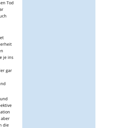
hen Tod
ar
buch
et
herheit
en
e je ins
er gar
und
 und
ektive
uation
 aber
n die