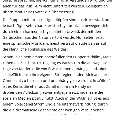
Sprache sprechen, die von Kéria nicht verstanden wird und die
auch für das Publikum nicht untertitelt werden. Gelegentlich
übernimmt Kérias Vater die Übersetzung.
Die Puppen mit ihren riesigen Köpfen sind ausdrucksstark und
je nach Figur sehr charakteristisch geformt, sie bewegen sich
durch einen harmonisch gestalteten Urwald, der mit den
Geräuschen aus der Natur vertont wurde. Nur selten setzt
eine sphärische Musik ein, meist vertraut Claude Barras auf
die klangliche Tonkulisse des Waldes.
Schon in seinem ersten abendfüllenden Puppentrickfilm „Mein
Leben als Zucchini“ (2016) ging es Barras um die ausweglose
Lage von Kindern, die von Erwachsenen abhängig sind, aber
schließlich doch ihre eigenen Strategien finden, sich aus ihrer
Ohnmacht zu befreien und unabhängig zu werden. In „Wilde“
ist es Kéria, die eher aus Zufall mit ihrem Handy der
drohenden Abholzung etwas entgegensetzt, indem sie die
sozialen Medien positiv nutzt. Auch in der Wildnis gibt es aus
einem Solarpanel Strom und eine Internetverbindung, durch
die die dramatische Geschichte der wenigen verbliebenen