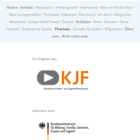
Home
·
Artikel
·
Neustarts
·
Hintergrund
·
Interviews
·
Was ist Kinderfilm
·
Was ist Jugendfilm
·
Festivals
·
Editorial
·
Den kenn' ich doch
·
Magische
Momente
·
Junge Held*innen
·
Suche
·
Kritiken
·
Kino
·
Stream
·
Serie
·
Festival
·
Erweiterte Suche
·
Themen
·
Gender & Lieben
·
Migration
·
Über
uns
·
#ich sehe was
Ein Angebot des:
Gefördert vom: