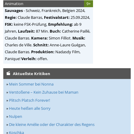
Animation
9+
Sauvages
-
Schweiz, Frankreich, Belgien
2024,
Regie:
Claude Barras
,
Festivalstart:
25.09.2024,
FSK:
keine FSK-Prüfung,
Empfehlung:
ab 9
Jahren,
Laufzeit:
87 Min.
Buch:
Catherine Paillé,
Claude Barras.
Kamera:
Simon Filliot.
Musik:
Charles de Ville.
Schnitt:
Anne-Laure Guégan,
Claude Barras.
Produktion:
Nadasdy Film,
Panique!
Verleih:
offen.
Aktuellste Kritiken
»
Mein Sommer bei Nonna
»
Verstoßene – Kein Zuhause bei Maman
»
Plitsch Platsch Forever!
»
Heute heißen alle Sorry
»
Nulpen
»
Die kleine Amélie oder der Charakter des Regens
»
Koschka