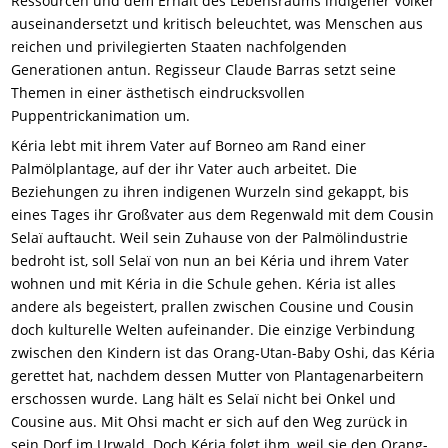
Ressourcen und dem Erhalt des Lebensraums indigener Völker
auseinandersetzt und kritisch beleuchtet, was Menschen aus
reichen und privilegierten Staaten nachfolgenden
Generationen antun. Regisseur Claude Barras setzt seine
Themen in einer ästhetisch eindrucksvollen
Puppentrickanimation um.
Kéria lebt mit ihrem Vater auf Borneo am Rand einer
Palmölplantage, auf der ihr Vater auch arbeitet. Die
Beziehungen zu ihren indigenen Wurzeln sind gekappt, bis
eines Tages ihr Großvater aus dem Regenwald mit dem Cousin
Selaï auftaucht. Weil sein Zuhause von der Palmölindustrie
bedroht ist, soll Selaï von nun an bei Kéria und ihrem Vater
wohnen und mit Kéria in die Schule gehen. Kéria ist alles
andere als begeistert, prallen zwischen Cousine und Cousin
doch kulturelle Welten aufeinander. Die einzige Verbindung
zwischen den Kindern ist das Orang-Utan-Baby Oshi, das Kéria
gerettet hat, nachdem dessen Mutter von Plantagenarbeitern
erschossen wurde. Lang hält es Selaï nicht bei Onkel und
Cousine aus. Mit Ohsi macht er sich auf den Weg zurück in
sein Dorf im Urwald. Doch Kéria folgt ihm, weil sie den Orang-