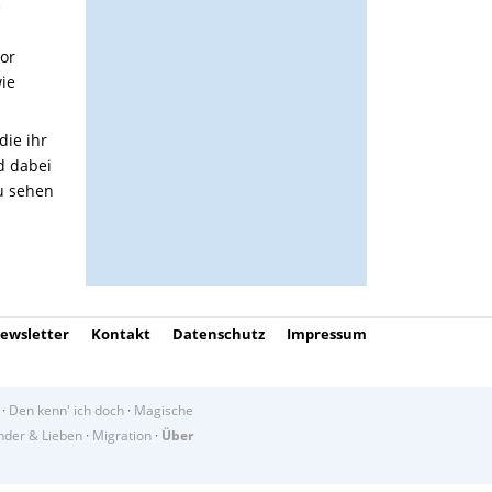
e
or
wie
die ihr
d dabei
u sehen
ewsletter
Kontakt
Datenschutz
Impressum
·
Den kenn' ich doch
·
Magische
der & Lieben
·
Migration
·
Über