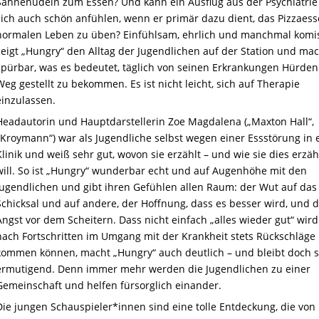
Sahnenudeln zum Essen? Und kann ein Ausflug aus der Psychiatrie
sich auch schön anfühlen, wenn er primär dazu dient, das Pizzaes
normalen Leben zu üben? Einfühlsam, ehrlich und manchmal komi
zeigt „Hungry“ den Alltag der Jugendlichen auf der Station und ma
spürbar, was es bedeutet, täglich von seinen Erkrankungen Hürden
Weg gestellt zu bekommen. Es ist nicht leicht, sich auf Therapie
einzulassen.
Headautorin und Hauptdarstellerin Zoe Magdalena („Maxton Hall“,
„Kroymann“) war als Jugendliche selbst wegen einer Essstörung in 
Klinik und weiß sehr gut, wovon sie erzählt – und wie sie dies erzä
will. So ist „Hungry“ wunderbar echt und auf Augenhöhe mit den
Jugendlichen und gibt ihren Gefühlen allen Raum: der Wut auf das
Schicksal und auf andere, der Hoffnung, dass es besser wird, und 
Angst vor dem Scheitern. Dass nicht einfach „alles wieder gut“ wir
nach Fortschritten im Umgang mit der Krankheit stets Rückschläge
kommen können, macht „Hungry“ auch deutlich – und bleibt doch s
ermutigend. Denn immer mehr werden die Jugendlichen zu einer
Gemeinschaft und helfen fürsorglich einander.
Die jungen Schauspieler*innen sind eine tolle Entdeckung, die von