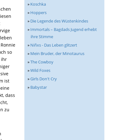
»
Koschka
ischen
»
Hoppers
wiesen
»
Die Legende des Wüstenkindes
t
»
Immortals – Bagdads Jugend erhebt
rvige
ihre Stimme
 leben
h Ronnie
»
Niñxs - Das Leben glitzert
och so
»
Mein Bruder, der Minotaurus
 ihr
»
The Cowboy
niger
»
Wild Foxes
ssive
»
Girls Don't Cry
m ist
»
Babystar
 eine
kt, dass
cht,
en zu
n