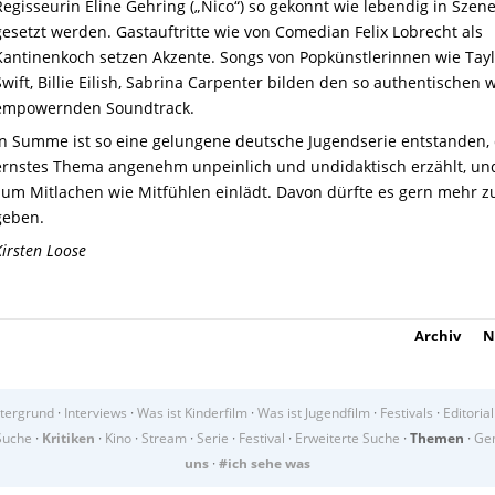
Regisseurin Eline Gehring („Nico“) so gekonnt wie lebendig in Szen
gesetzt werden. Gastauftritte wie von Comedian Felix Lobrecht als
Kantinenkoch setzen Akzente. Songs von Popkünstlerinnen wie Tayl
Swift, Billie Eilish, Sabrina Carpenter bilden den so authentischen 
empowernden Soundtrack.
In Summe ist so eine gelungene deutsche Jugendserie entstanden, 
ernstes Thema angenehm unpeinlich und undidaktisch erzählt, un
zum Mitlachen wie Mitfühlen einlädt. Davon dürfte es gern mehr z
geben.
Kirsten Loose
Archiv
N
tergrund
·
Interviews
·
Was ist Kinderfilm
·
Was ist Jugendfilm
·
Festivals
·
Editorial
Suche
·
Kritiken
·
Kino
·
Stream
·
Serie
·
Festival
·
Erweiterte Suche
·
Themen
·
Gen
uns
·
#ich sehe was