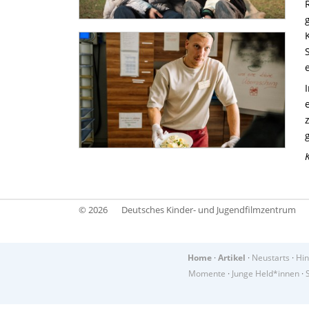
© 2026
Deutsches Kinder- und Jugendfilmzentrum
Home
·
Artikel
·
Neustarts
·
Hin
Momente
·
Junge Held*innen
·