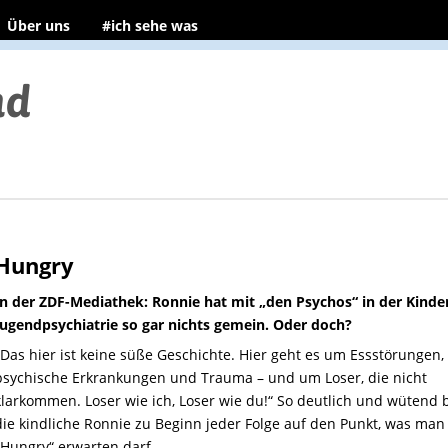
Über uns
#ich sehe was
Hungry
In der ZDF-Mediathek: Ronnie hat mit „den Psychos“ in der Kinde
Jugendpsychiatrie so gar nichts gemein. Oder doch?
„Das hier ist keine süße Geschichte. Hier geht es um Essstörungen,
psychische Erkrankungen und Trauma – und um Loser, die nicht
klarkommen. Loser wie ich, Loser wie du!“ So deutlich und wütend 
die kindliche Ronnie zu Beginn jeder Folge auf den Punkt, was man
„Hungry“ erwarten darf.