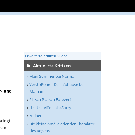
Erweiterte Kritiken-Suche
Aktuellste Kritiken
»
Mein Sommer bei Nonna
»
Verstoßene – Kein Zuhause bei
r- und
Maman
»
Plitsch Platsch Forever!
»
Heute heißen alle Sorry
»
Nulpen
bringt
»
Die kleine Amélie oder der Charakter
 von
des Regens