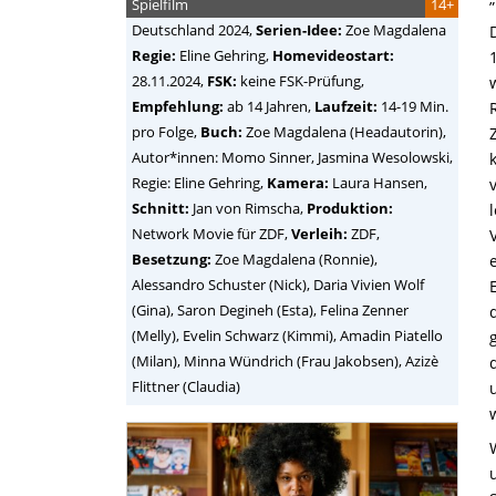
Spielfilm
14+
Deutschland
2024,
Serien-Idee:
Zoe Magdalena
Regie:
Eline Gehring
,
Homevideostart:
28.11.2024,
FSK:
keine FSK-Prüfung,
Empfehlung:
ab 14 Jahren,
Laufzeit:
14-19 Min.
pro Folge,
Buch:
Zoe Magdalena (Headautorin),
Autor*innen: Momo Sinner, Jasmina Wesolowski,
Regie: Eline Gehring,
Kamera:
Laura Hansen,
Schnitt:
Jan von Rimscha,
Produktion:
Network Movie für ZDF,
Verleih:
ZDF,
Besetzung:
Zoe Magdalena (Ronnie),
Alessandro Schuster (Nick), Daria Vivien Wolf
(Gina), Saron Degineh (Esta), Felina Zenner
(Melly), Evelin Schwarz (Kimmi), Amadin Piatello
(Milan), Minna Wündrich (Frau Jakobsen), Azizè
Flittner (Claudia)