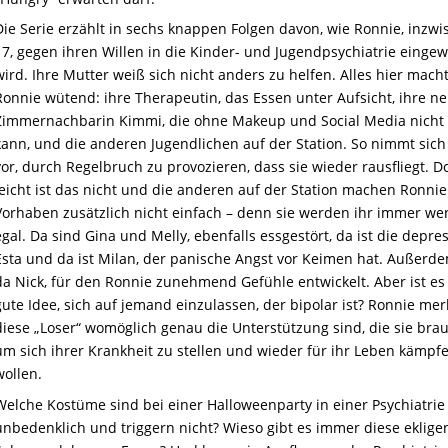
Die Serie erzählt in sechs knappen Folgen davon, wie Ronnie, inzw
17, gegen ihren Willen in die Kinder- und Jugendpsychiatrie einge
wird. Ihre Mutter weiß sich nicht anders zu helfen. Alles hier mach
Ronnie wütend: ihre Therapeutin, das Essen unter Aufsicht, ihre ne
Zimmernachbarin Kimmi, die ohne Makeup und Social Media nicht
kann, und die anderen Jugendlichen auf der Station. So nimmt sic
vor, durch Regelbruch zu provozieren, dass sie wieder rausfliegt. D
leicht ist das nicht und die anderen auf der Station machen Ronnie
Vorhaben zusätzlich nicht einfach – denn sie werden ihr immer we
egal. Da sind Gina und Melly, ebenfalls essgestört, da ist die depre
Esta und da ist Milan, der panische Angst vor Keimen hat. Außerde
da Nick, für den Ronnie zunehmend Gefühle entwickelt. Aber ist es
gute Idee, sich auf jemand einzulassen, der bipolar ist? Ronnie mer
diese „Loser“ womöglich genau die Unterstützung sind, die sie brau
um sich ihrer Krankheit zu stellen und wieder für ihr Leben kämpf
wollen.
Welche Kostüme sind bei einer Halloweenparty in einer Psychiatrie
unbedenklich und triggern nicht? Wieso gibt es immer diese eklige