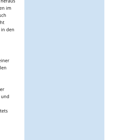
 heraus
sen im
sch
cht
 in den
einer
hlen
der
d und
tets