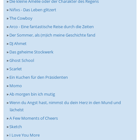
»
Die kleine Amélie oder der Charakter des Regens
»
Niñxs - Das Leben glitzert
»
The Cowboy
»
Arco - Eine fantastische Reise durch die Zeiten
»
Der Sommer, als (m)ich meine Geschichte fand
»
DJ Ahmet
»
Das geheime Stockwerk
»
Ghost School
»
Scarlet
»
Ein Kuchen für den Präsidenten
»
Momo
»
Ab morgen bin ich mutig
»
Wenn du Angst hast, nimmst du dein Herz in den Mund und
lächelst
»
A Few Moments of Cheers
»
Sketch
»
I Love You More