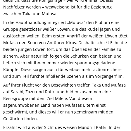
deutlich, dass die Königsfrage – wer wird einmal Obasis
Nachfolger werden – wegweisend ist für die Beziehung
zwischen Taka und Mufasa.
In die Haupthandlung integriert „Mufasa“ den Plot um eine
Gruppe gesetzloser weißer Löwen, die das Rudel jagen und
auslöschen wollen. Beim ersten Angriff der weißen Löwen tötet
Mufasa den Sohn von Anführer Kiros. Deshalb schickt Eshe die
beiden jungen Löwen fort, um das Überleben der Familie zu
sichern. Aber natürlich folgen die Schurken den beiden und
liefern sich mit ihnen immer wieder spannungsgeladene
Kämpfe. Diese sorgen auch für weitaus mehr actionreichere
und zum Teil furchteinflößende Szenen als im Vorgängerfilm.
Auf ihrer Flucht vor den Bösewichten treffen Taka und Mufasa
auf Sarabi, Zazu und Rafiki und bilden zusammen eine
Reisegruppe mit dem Ziel Milele. Von diesem
sagenumwobenen Land haben Mufasas Eltern einst
geschwärmt, und dieses will er nun gemeinsam mit den
Gefährten finden.
Erzählt wird aus der Sicht des weisen Mandrill Rafiki. In der