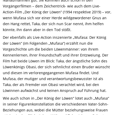
Nahaufnahmen gut: Sie kommen auch schon in den
Vorgängerfilmen – dem Zeichentrick- wie auch dem Live-
Action-Film „Der König der Löwen“ (1994 respektive 2019) – vor,
wenn Mufasa sich vor einer Herde wildgewordener Gnus an
den Hang rettet, Taka, der sich nun Scar nennt, ihm helfen
könnte, ihn dann aber in den Tod stößt.
Der ebenfalls als Live-Action inszenierte „Mufasa: Der König
der Löwen“ (im Folgenden „Mufasa“) erzählt nun die
Vorgeschichte um die beiden Löwenmänner: von ihrem
Kennenlernen, ihrer Freundschaft und ihrer Entzweiung. Der
Film hat beide Löwen im Blick: Taka, der ängstliche Sohn des
Löwenkönigs Obasi, der sich sehnlichst einen Bruder wünscht
und diesen im verlorengegangenen Mufasa findet. Und
Mufasa, der mutiger und verantwortungsbewusster ist als
Taka, der als Fremder von Obasi verachtet wird, bei den
Löwinnen aufwächst und keinen Anspruch auf Führung hat.
Wie auch schon in „Der König der Löwen“ lotet auch „Mufasa“
in seiner Figurenkonstellation die verschiedenen Vater-Sohn-
Beziehungen aus, wobei die Mütter beziehungsweise Frauen