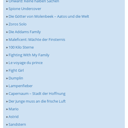
»
Onward: Keine halben Sachen
»
Spione Undercover
»
Die Götter von Molenbeek – Aatos und die Welt
»
Zoros Solo
»
Die Addams Family
»
Maleficent: Mächte der Finsternis
»
100 Kilo Sterne
»
Fighting With My Family
»
Le voyage du prince
»
Fight Girl
»
Dumplin
»
Lampenfieber
»
Capernaum – Stadt der Hoffnung
»
Der Junge muss an die frische Luft
»
Mario
»
Astrid
»
Sandstern