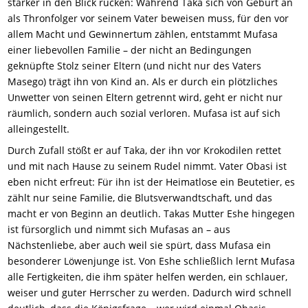
stärker in den Blick rücken: Während Taka sich von Geburt an
als Thronfolger vor seinem Vater beweisen muss, für den vor
allem Macht und Gewinnertum zählen, entstammt Mufasa
einer liebevollen Familie – der nicht an Bedingungen
geknüpfte Stolz seiner Eltern (und nicht nur des Vaters
Masego) trägt ihn von Kind an. Als er durch ein plötzliches
Unwetter von seinen Eltern getrennt wird, geht er nicht nur
räumlich, sondern auch sozial verloren. Mufasa ist auf sich
alleingestellt.
Durch Zufall stößt er auf Taka, der ihn vor Krokodilen rettet
und mit nach Hause zu seinem Rudel nimmt. Vater Obasi ist
eben nicht erfreut: Für ihn ist der Heimatlose ein Beutetier, es
zählt nur seine Familie, die Blutsverwandtschaft, und das
macht er von Beginn an deutlich. Takas Mutter Eshe hingegen
ist fürsorglich und nimmt sich Mufasas an – aus
Nächstenliebe, aber auch weil sie spürt, dass Mufasa ein
besonderer Löwenjunge ist. Von Eshe schließlich lernt Mufasa
alle Fertigkeiten, die ihm später helfen werden, ein schlauer,
weiser und guter Herrscher zu werden. Dadurch wird schnell