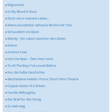
»
Mignonnes
»
In My Blood It Runs
»
Noch nie in meinem Leben...
»
Meine wunderbar seltsame Woche mit Tess
»
Schussfahrt ins Glück
»
Wendy - Ein Leben zwischen den Zeiten
»
Kokon
»
Artemis Fowl
»
Into the Beat – Dein Herz tanzt
»
To All The Boys I’ve Loved Before
»
Nur die halbe Geschichte
»
Bescheidene Helden: Ponoc Short Films Theatre
»
Copper Notes of a Dream
»
Familie Willoughby
»
Der Brief für den König
»
Zu weit weg