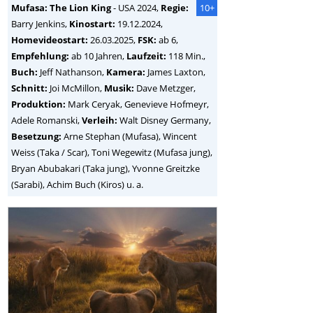
Mufasa: The Lion King
-
USA
2024,
Regie:
10+
Barry Jenkins
,
Kinostart:
19.12.2024,
Homevideostart:
26.03.2025,
FSK:
ab 6,
Empfehlung:
ab 10 Jahren,
Laufzeit:
118 Min.,
Buch:
Jeff Nathanson,
Kamera:
James Laxton,
Schnitt:
Joi McMillon,
Musik:
Dave Metzger,
Produktion:
Mark Ceryak, Genevieve Hofmeyr,
Adele Romanski,
Verleih:
Walt Disney Germany,
Besetzung:
Arne Stephan (Mufasa), Wincent
Weiss (Taka / Scar), Toni Wegewitz (Mufasa jung),
Bryan Abubakari (Taka jung), Yvonne Greitzke
(Sarabi), Achim Buch (Kiros) u. a.