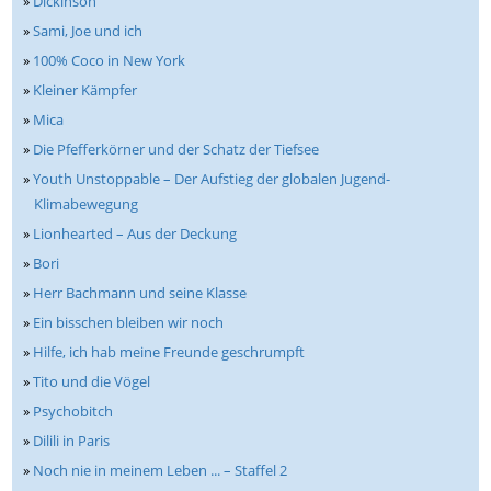
»
Dickinson
»
Sami, Joe und ich
»
100% Coco in New York
»
Kleiner Kämpfer
»
Mica
»
Die Pfefferkörner und der Schatz der Tiefsee
»
Youth Unstoppable – Der Aufstieg der globalen Jugend-
Klimabewegung
»
Lionhearted – Aus der Deckung
»
Bori
»
Herr Bachmann und seine Klasse
»
Ein bisschen bleiben wir noch
»
Hilfe, ich hab meine Freunde geschrumpft
»
Tito und die Vögel
»
Psychobitch
»
Dilili in Paris
»
Noch nie in meinem Leben ... – Staffel 2