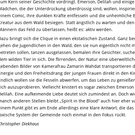
zum Kern seiner Geschichte vordringt. Emerson, Delilah und einig
Mädchen, die der Unterdrückung überdrüssig sind, wollen, inspirie
einem Comic, ihre dunklen Kräfte entfesseln und die unheimliche B
Kreatur aus dem Wald besiegen. Statt ängstlich zu warten und den
Männern das Feld zu überlassen, heißt es: aktiv werden.
Dazu bringt sich die Clique in einen ekstatischen Zustand. Ganz b
gehen die Jugendlichen in den Wald, den sie nun eigentlich nicht 
betreten sollen, tanzen ausgelassen, bemalen ihre Gesichter, such
dem wilden Tier in sich. Die flirrenden, der Natur eine überweltlic
gebenden Bilder von Kamerafrau Zamarin Wahdat transportieren d
Energie und den Freiheitsdrang der jungen Frauen direkt in den Ki
Endlich wollen sie die Fesseln abwerfen, um das Leben zu genieße
sich auszuprobieren. Vielleicht knistert es sogar zwischen Emerso
Delilah. Eine aufkeimende Liebe deutet sich zumindest an. Doch wi
manch anderen Stellen bleibt „Spirit in the Blood“ auch hier eher v
einem Punkt gibt es am Ende allerdings eine klare Antwort, die das
toxische System der Gemeinde noch einmal in den Fokus rückt.
Christopher Diekhaus