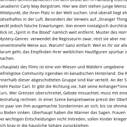
Kanadierin Carly May Borgstrom. Hier wie dort stehen junge Mens
Mittelpunkt, die ihren Platz in der Welt suchen. Und überall liegt e
Rätselhaftes in der Luft. Besonders der Verweis auf „Stranger Thing
weckt jedoch falsche Erwartungen. Von einem nostalgisch durchtr
Blick ist „Spirit in the Blood“ nämlich weit entfernt. Muster des Hor
Mystery-Genres verwendet die Regisseurin zwar, reizt sie aber nie
konventionelle Weise aus. Warum? Ganz einfach: Weil es ihr vor al
darum geht, das Empfinden ihrer weiblichen Hautfiguren spürbar 
machen.
Schauplatz des Films ist eine von Wiesen und Wäldern umgebene
tiefreligiöse Community irgendwo im kanadischen Hinterland. Die 
innerhalb dieser abgeschotteten Gruppe sind klar verteilt. An der S
steht Pastor Carl. Er gibt die Richtung vor, hält seine Anhänger*inn
Kurs. Wer Grenzen überschreitet, Gebote missachtet, muss mit ein
Bestrafung rechnen. In einer Szene beispielsweise presst der Ober
ein paar von ihm ausgemachte Sünderinnen an sich, bis sie ohnmä
zu Boden sinken. Überhaupt haben die Männer das Sagen. Frauen
bei wichtigen Entscheidungen nicht mitreden, sollen Kinder kriege
sich brav in die häusliche Sphäre zurückziehen.