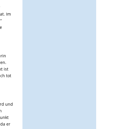
r
at. Im
“
ie
urin
ren.
t ist
ch tot
ird und
h
Punkt
 da er