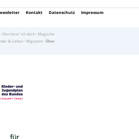
ewsletter
Kontakt
Datenschutz
Impressum
·
Den kenn' ich doch
·
Magische
der & Lieben
·
Migration
·
Über