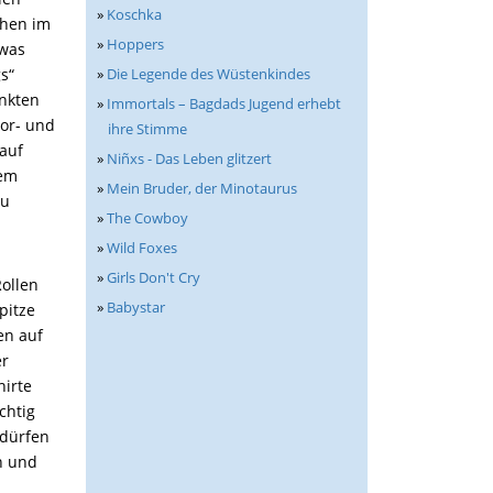
»
Koschka
chen im
»
Hoppers
twas
»
Die Legende des Wüstenkindes
s“
änkten
»
Immortals – Bagdads Jugend erhebt
ror- und
ihre Stimme
 auf
»
Niñxs - Das Leben glitzert
lem
»
Mein Bruder, der Minotaurus
zu
»
The Cowboy
»
Wild Foxes
»
Girls Don't Cry
Rollen
»
Babystar
pitze
en auf
er
hirte
chtig
 dürfen
n und