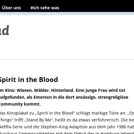
Über uns
#ich sehe was
Spirit in the Blood
Im Kino: Wiesen, Wälder, Hinterland. Eine junge Frau wird tot
aufgefunden, als Emerson in die dort ansässige, strengreligiöse
Community kommt.
Das Kinoplakat zu „Spirit in the Blood“ schlägt markige Töne an: „S
Things“ trifft „Stand By Me“, heißt es da etwas verführerisch. Die be
Netflix-Serie und die Stephen-King-Adaption aus dem Jahr 1986 ha
durchaus Gemeinsamkeiten mit dem Debüt der in Hamburg leben