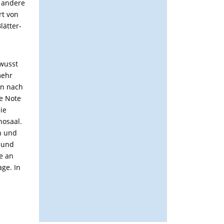
e andere
rt von
lätter-
ewusst
mehr
en nach
he Note
ie
nosaal.
n und
n und
e an
age. In