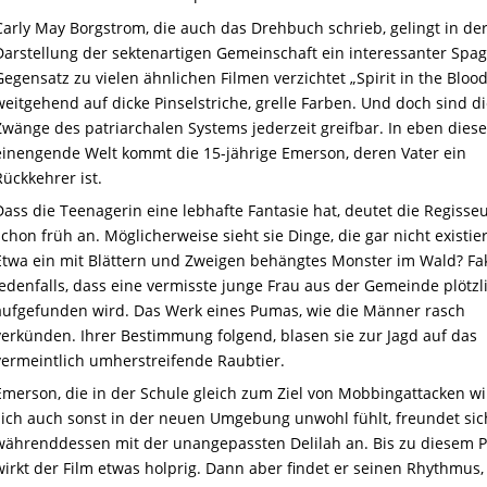
Carly May Borgstrom, die auch das Drehbuch schrieb, gelingt in de
Darstellung der sektenartigen Gemeinschaft ein interessanter Spag
Gegensatz zu vielen ähnlichen Filmen verzichtet „Spirit in the Blood
weitgehend auf dicke Pinselstriche, grelle Farben. Und doch sind d
Zwänge des patriarchalen Systems jederzeit greifbar. In eben diese
einengende Welt kommt die 15-jährige Emerson, deren Vater ein
Rückkehrer ist.
Dass die Teenagerin eine lebhafte Fantasie hat, deutet die Regisse
schon früh an. Möglicherweise sieht sie Dinge, die gar nicht existie
Etwa ein mit Blättern und Zweigen behängtes Monster im Wald? Fak
jedenfalls, dass eine vermisste junge Frau aus der Gemeinde plötzli
aufgefunden wird. Das Werk eines Pumas, wie die Männer rasch
verkünden. Ihrer Bestimmung folgend, blasen sie zur Jagd auf das
vermeintlich umherstreifende Raubtier.
Emerson, die in der Schule gleich zum Ziel von Mobbingattacken w
sich auch sonst in der neuen Umgebung unwohl fühlt, freundet sic
währenddessen mit der unangepassten Delilah an. Bis zu diesem 
wirkt der Film etwas holprig. Dann aber findet er seinen Rhythmus,