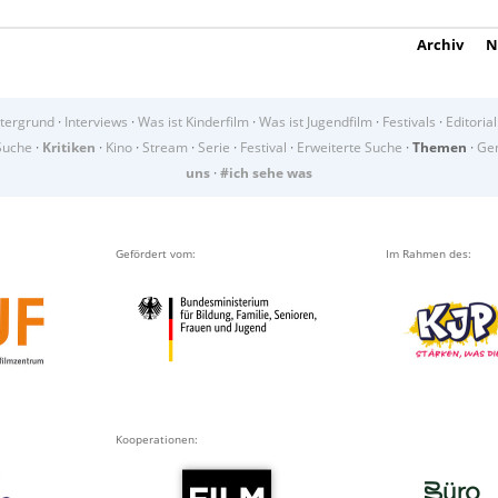
Archiv
N
tergrund
·
Interviews
·
Was ist Kinderfilm
·
Was ist Jugendfilm
·
Festivals
·
Editorial
Suche
·
Kritiken
·
Kino
·
Stream
·
Serie
·
Festival
·
Erweiterte Suche
·
Themen
·
Gen
uns
·
#ich sehe was
Gefördert vom:
Im Rahmen des:
Kooperationen: