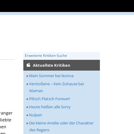
Erweiterte Kritiken-Suche
Aktuellste Kritiken
»
Mein Sommer bei Nonna
»
Verstoßene – Kein Zuhause bei
Maman
»
Plitsch Platsch Forever!
»
Heute heißen alle Sorry
tranger
»
Nulpen
liebte
»
Die kleine Amélie oder der Charakter
ben
des Regens
den