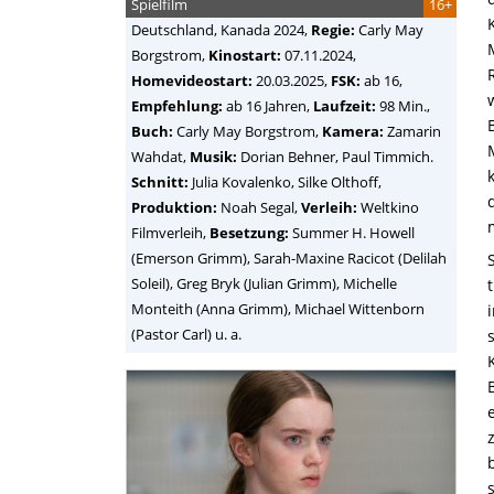
Spielfilm
16+
Deutschland, Kanada
2024,
Regie:
Carly May
Borgstrom
,
Kinostart:
07.11.2024,
Homevideostart:
20.03.2025,
FSK:
ab 16,
Empfehlung:
ab 16 Jahren,
Laufzeit:
98 Min.,
Buch:
Carly May Borgstrom,
Kamera:
Zamarin
Wahdat,
Musik:
Dorian Behner, Paul Timmich.
Schnitt:
Julia Kovalenko, Silke Olthoff,
Produktion:
Noah Segal,
Verleih:
Weltkino
Filmverleih,
Besetzung:
Summer H. Howell
(Emerson Grimm), Sarah-Maxine Racicot (Delilah
Soleil), Greg Bryk (Julian Grimm), Michelle
Monteith (Anna Grimm), Michael Wittenborn
(Pastor Carl) u. a.