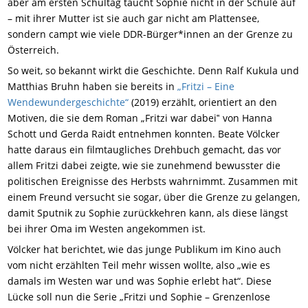
aber am ersten Schultag taucht Sophie nicht in der Schule auf
– mit ihrer Mutter ist sie auch gar nicht am Plattensee,
sondern campt wie viele DDR-Bürger*innen an der Grenze zu
Österreich.
So weit, so bekannt wirkt die Geschichte. Denn Ralf Kukula und
Matthias Bruhn haben sie bereits in
„Fritzi – Eine
Wendewundergeschichte“
(2019) erzählt, orientiert an den
Motiven, die sie dem Roman „Fritzi war dabei‟ von Hanna
Schott und Gerda Raidt entnehmen konnten. Beate Völcker
hatte daraus ein filmtaugliches Drehbuch gemacht, das vor
allem Fritzi dabei zeigte, wie sie zunehmend bewusster die
politischen Ereignisse des Herbsts wahrnimmt. Zusammen mit
einem Freund versucht sie sogar, über die Grenze zu gelangen,
damit Sputnik zu Sophie zurückkehren kann, als diese längst
bei ihrer Oma im Westen angekommen ist.
Völcker hat berichtet, wie das junge Publikum im Kino auch
vom nicht erzählten Teil mehr wissen wollte, also „wie es
damals im Westen war und was Sophie erlebt hat“. Diese
Lücke soll nun die Serie „Fritzi und Sophie – Grenzenlose