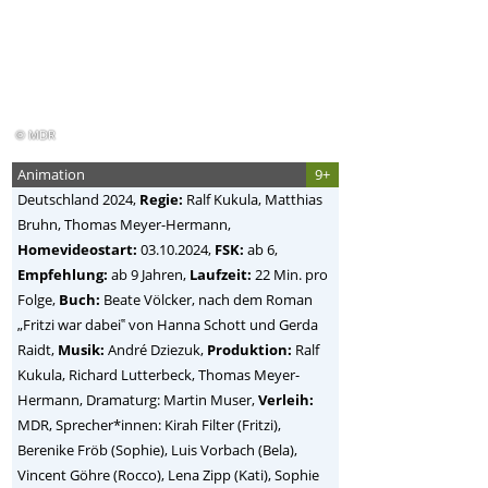
© MDR
Animation
9+
Deutschland
2024,
Regie:
Ralf Kukula, Matthias
Bruhn, Thomas Meyer-Hermann
,
Homevideostart:
03.10.2024,
FSK:
ab 6,
Empfehlung:
ab 9 Jahren,
Laufzeit:
22 Min. pro
Folge,
Buch:
Beate Völcker, nach dem Roman
„Fritzi war dabei‟ von Hanna Schott und Gerda
Raidt,
Musik:
André Dziezuk,
Produktion:
Ralf
Kukula, Richard Lutterbeck, Thomas Meyer-
Hermann, Dramaturg: Martin Muser,
Verleih:
MDR, Sprecher*innen: Kirah Filter (Fritzi),
Berenike Fröb (Sophie), Luis Vorbach (Bela),
Vincent Göhre (Rocco), Lena Zipp (Kati), Sophie