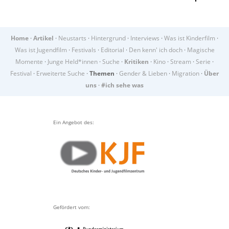
Home
·
Artikel
·
Neustarts
·
Hintergrund
·
Interviews
·
Was ist Kinderfilm
·
Was ist Jugendfilm
·
Festivals
·
Editorial
·
Den kenn' ich doch
·
Magische
Momente
·
Junge Held*innen
·
Suche
·
Kritiken
·
Kino
·
Stream
·
Serie
·
Festival
·
Erweiterte Suche
·
Themen
·
Gender & Lieben
·
Migration
·
Über
uns
·
#ich sehe was
Ein Angebot des:
Gefördert vom: