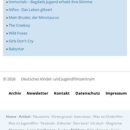
»
Immortals – Bagdads Jugend erhebt ihre Stimme
»
Niñxs - Das Leben glitzert
»
Mein Bruder, der Minotaurus
»
The Cowboy
»
Wild Foxes
»
Girls Don't Cry
»
Babystar
© 2026
Deutsches Kinder- und Jugendfilmzentrum
Archiv
Newsletter
Kontakt
Datenschutz
Impressum
Home
·
Artikel
·
Neustarts
·
Hintergrund
·
Interviews
·
Was ist Kinderfilm
·
Was ist Jugendfilm
·
Festivals
·
Editorial
·
Den kenn' ich doch
·
Magische
Momente
·
Junge Held*innen
·
Suche
·
Kritiken
·
Kino
·
Stream
·
Serie
·