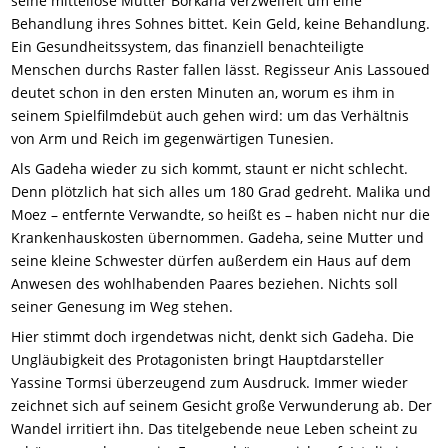
seine mittellose Mutter Borkana verzweifelt um eine
Behandlung ihres Sohnes bittet. Kein Geld, keine Behandlung.
Ein Gesundheitssystem, das finanziell benachteiligte
Menschen durchs Raster fallen lässt. Regisseur Anis Lassoued
deutet schon in den ersten Minuten an, worum es ihm in
seinem Spielfilmdebüt auch gehen wird: um das Verhältnis
von Arm und Reich im gegenwärtigen Tunesien.
Als Gadeha wieder zu sich kommt, staunt er nicht schlecht.
Denn plötzlich hat sich alles um 180 Grad gedreht. Malika und
Moez – entfernte Verwandte, so heißt es – haben nicht nur die
Krankenhauskosten übernommen. Gadeha, seine Mutter und
seine kleine Schwester dürfen außerdem ein Haus auf dem
Anwesen des wohlhabenden Paares beziehen. Nichts soll
seiner Genesung im Weg stehen.
Hier stimmt doch irgendetwas nicht, denkt sich Gadeha. Die
Ungläubigkeit des Protagonisten bringt Hauptdarsteller
Yassine Tormsi überzeugend zum Ausdruck. Immer wieder
zeichnet sich auf seinem Gesicht große Verwunderung ab. Der
Wandel irritiert ihn. Das titelgebende neue Leben scheint zu