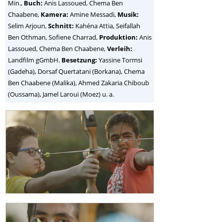
Min.,
Buch:
Anis Lassoued, Chema Ben
Chaabene,
Kamera:
Amine Messadi,
Musik:
Selim Arjoun,
Schnitt:
Kahéna Attia, Seifallah
Ben Othman, Sofiene Charrad,
Produktion:
Anis
Lassoued, Chema Ben Chaabene,
Verleih:
Landfilm gGmbH.
Besetzung:
Yassine Tormsi
(Gadeha), Dorsaf Quertatani (Borkana), Chema
Ben Chaabene (Malika), Ahmed Zakaria Chiboub
(Oussama), Jamel Laroui (Moez) u. a.