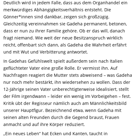
Deutlich wird in jedem Falle, dass aus dem Organhandel ein
merkwürdiges Abhängigkeitsverhältnis entsteht. Die
Gönner*innen sind dankbar, zeigen sich großzügig.
Gleichzeitig vereinnahmen sie Gadeha permanent, betonen,
dass er nun zu ihrer Familie gehöre. Ob er das will, danach
fragt niemand. Wie weit der neue Besitzanspruch wirklich
reicht, offenbart sich dann, als Gadeha die Wahrheit erfährt
und mit Wut und Verbitterung antwortet.
In Gadehas Gefühlswelt spielt außerdem sein nach Italien
geflüchteter Vater eine große Rolle. Er vermisst ihn. Auf
Nachfragen reagiert die Mutter stets abweisend – was Gadeha
nur noch mehr bestärkt, ihn wiedersehen zu wollen. Dass der
12-Jährige seinen Vater unberechtigterweise idealisiert, stellt
der Film irgendwann – leider ein wenig im Vorbeigehen – fest.
Kritik übt der Regisseur nämlich auch am Männlichkeitsbild
unserer Hauptfigur. Bezeichnend etwa, wenn Gadeha mit
seinen alten Freunden durch die Gegend braust, Frauen
anmacht und auf ihre Körper reduziert.
„Ein neues Leben“ hat Ecken und Kanten, taucht in