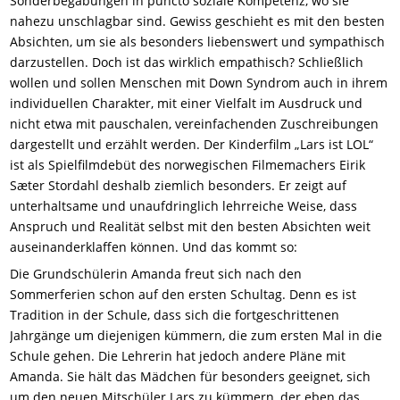
Sonderbegabungen in puncto soziale Kompetenz, wo sie
nahezu unschlagbar sind. Gewiss geschieht es mit den besten
Absichten, um sie als besonders liebenswert und sympathisch
darzustellen. Doch ist das wirklich empathisch? Schließlich
wollen und sollen Menschen mit Down Syndrom auch in ihrem
individuellen Charakter, mit einer Vielfalt im Ausdruck und
nicht etwa mit pauschalen, vereinfachenden Zuschreibungen
dargestellt und erzählt werden. Der Kinderfilm „Lars ist LOL“
ist als Spielfilmdebüt des norwegischen Filmemachers Eirik
Sæter Stordahl deshalb ziemlich besonders. Er zeigt auf
unterhaltsame und unaufdringlich lehrreiche Weise, dass
Anspruch und Realität selbst mit den besten Absichten weit
auseinanderklaffen können. Und das kommt so:
Die Grundschülerin Amanda freut sich nach den
Sommerferien schon auf den ersten Schultag. Denn es ist
Tradition in der Schule, dass sich die fortgeschrittenen
Jahrgänge um diejenigen kümmern, die zum ersten Mal in die
Schule gehen. Die Lehrerin hat jedoch andere Pläne mit
Amanda. Sie hält das Mädchen für besonders geeignet, sich
um den neuen Mitschüler Lars zu kümmern, der eben das