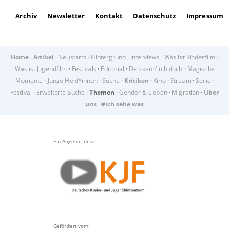
Archiv
Newsletter
Kontakt
Datenschutz
Impressum
Home
·
Artikel
·
Neustarts
·
Hintergrund
·
Interviews
·
Was ist Kinderfilm
·
Was ist Jugendfilm
·
Festivals
·
Editorial
·
Den kenn' ich doch
·
Magische
Momente
·
Junge Held*innen
·
Suche
·
Kritiken
·
Kino
·
Stream
·
Serie
·
Festival
·
Erweiterte Suche
·
Themen
·
Gender & Lieben
·
Migration
·
Über
uns
·
#ich sehe was
Ein Angebot des:
Gefördert vom: