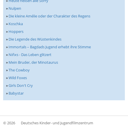
»
Heute heißen alle Sorry
»
Nulpen
»
Die kleine Amélie oder der Charakter des Regens
»
Koschka
»
Hoppers
»
Die Legende des Wüstenkindes
»
Immortals – Bagdads Jugend erhebt ihre Stimme
»
Niñxs - Das Leben glitzert
»
Mein Bruder, der Minotaurus
»
The Cowboy
»
Wild Foxes
»
Girls Don't Cry
»
Babystar
© 2026
Deutsches Kinder- und Jugendfilmzentrum