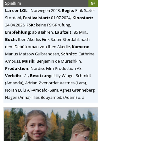
Spielfilm
8+
Lars er LOL
-
Norwegen
2023,
Regie:
Eirik Sæter
Stordahl
,
Festivalstart:
01.07.2024,
Kinostart:
24.04.2025,
FSK:
keine FSK-Prüfung,
Empfehlung:
ab 8 Jahren,
Laufzeit:
85 Min.,
Buch:
Iben Akerlie, Eirik Sæter Stordahl, nach
dem Debütroman von Iben Akerlie,
Kamera:
Marius Matzow Gulbrandsen,
Schnitt:
Cathrine
Ambuss,
Musik:
Benjamin de Murashkin,
Produktion:
Nordisc Film Production AS,
Verleih:
- / -,
Besetzung:
Lilly Winger Schmidt
(Amanda), Adrian Øverjordet Vestnes (Lars),
Norah Lulu Ali-Amoafo (Sari), Agnes Grønneberg
Hagen (Anna), Ilias Bouyambib (Adam) u. a.