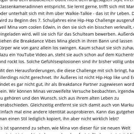
Klassenkameradinnen entspricht. Sie lernt gerne, trifft sich mit Ma
oder unterhält sich mit ihm über Walkie-Talkie - das ist ihr Leben.
wird zu Beginn des 7. Schuljahres eine Hip-Hop Challenge ausgeru
weil Mina vom coolen Edwin, in den sie sich ein bisschen verknallt,
eingeladen wird, will sie sich für das Schulteam bewerben. Außer
ziehen die Breakdance Vibes Mina gleich in ihren Bann und lassen
Körper wie von ganz allein los swingen. Kaum schaut sie sich zuha
dazu ein YouTube Video an, steht sie auch schon auf dem Küchent
und rockt los. Solche Gefühlsexplosionen sind ihr bisher völlig unb
Mit den Herausforderungen, die diese Challenge mit sich bringt, h
allerdings nicht gerechnet. Ihr Äußeres ist nicht Hip-Hop like und 
findet es gar nicht gut, ihr als Breakdance Partner zugewiesen wor
sein. Wir können Minas verzweifelte Versuche beobachten, irgend
zu gehören und den Wunsch, sich aus ihrem alten Leben zu
verabschieden. Gleichzeitig entfernt sie sich damit auch von Marku
Einfach mal eine andere Identität ausprobieren. Kann das gutgeh
man einen Stil lediglich kopiert, ihn aber nicht wirklich lebt?
Es ist spannend zu sehen, wie Mina von dieser für sie neuen Welt