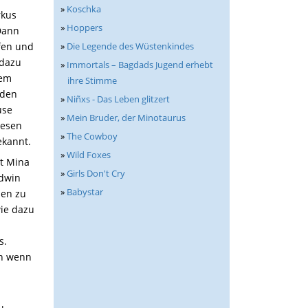
»
Koschka
rkus
»
Hoppers
 Dann
»
Die Legende des Wüstenkindes
fen und
 dazu
»
Immortals – Bagdads Jugend erhebt
dem
ihre Stimme
 den
»
Niñxs - Das Leben glitzert
use
»
Mein Bruder, der Minotaurus
resen
»
The Cowboy
ekannt.
»
Wild Foxes
at Mina
»
Girls Don't Cry
Edwin
»
Babystar
den zu
wie dazu
s.
en wenn