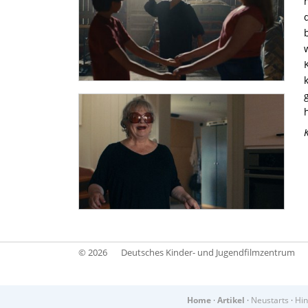
© 2026
Deutsches Kinder- und Jugendfilmzentrum
Home
·
Artikel
·
Neustarts
·
Hin