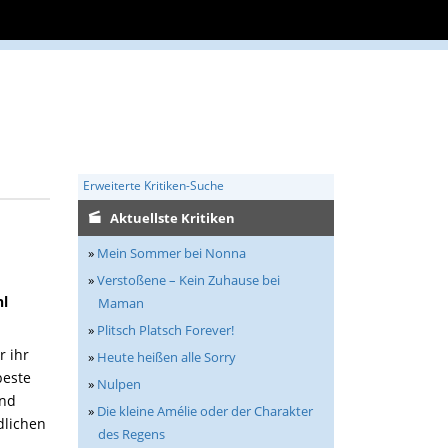
Erweiterte Kritiken-Suche
Aktuellste Kritiken
»
Mein Sommer bei Nonna
»
Verstoßene – Kein Zuhause bei
hl
Maman
»
Plitsch Platsch Forever!
r ihr
»
Heute heißen alle Sorry
beste
»
Nulpen
and
»
Die kleine Amélie oder der Charakter
ndlichen
des Regens