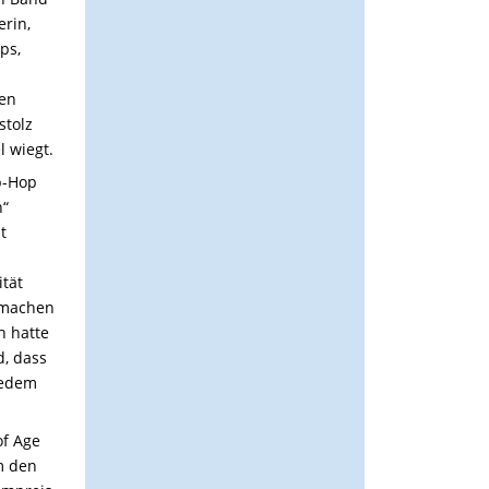
rin,
ps,
ten
stolz
l wiegt.
p-Hop
n“
t
ität
rmachen
h hatte
d, dass
 jedem
of Age
m den