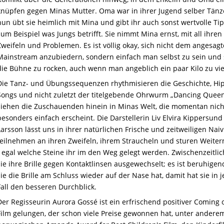
knüpfen gegen Minas Mutter. Oma war in ihrer Jugend selber Tänze
nun übt sie heimlich mit Mina und gibt ihr auch sonst wertvolle Tip
zum Beispiel was Jungs betrifft. Sie nimmt Mina ernst, mit all ihren
Zweifeln und Problemen. Es ist völlig okay, sich nicht dem angesag
Mainstream anzubiedern, sondern einfach man selbst zu sein und 
die Bühne zu rocken, auch wenn man angeblich ein paar Kilo zu vie
Die Tanz- und Übungssequenzen rhythmisieren die Geschichte, Hi
Songs und nicht zuletzt der titelgebende Ohrwurm „Dancing Quee
ziehen die Zuschauenden hinein in Minas Welt, die momentan nich
besonders einfach erscheint. Die Darstellerin Liv Elvira Kippersund
Larsson lässt uns in ihrer natürlichen Frische und zeitweiligen Naiv
teilnehmen an ihren Zweifeln, ihrem Straucheln und sturen Weite
- egal welche Steine ihr im den Weg gelegt werden. Zwischenzeitlic
sie ihre Brille gegen Kontaktlinsen ausgewechselt; es ist beruhigen
sie die Brille am Schluss wieder auf der Nase hat, damit hat sie in
Fall den besseren Durchblick.
Der Regisseurin Aurora Gossé ist ein erfrischend positiver Coming 
Film gelungen, der schon viele Preise gewonnen hat, unter andere