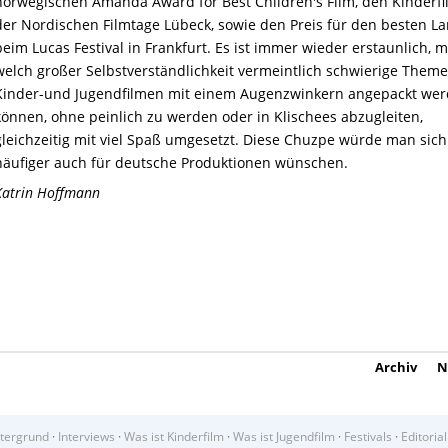
norwegischen Amanda Award for Best Children's Film, den Kinderfi
der Nordischen Filmtage Lübeck, sowie den Preis für den besten La
beim Lucas Festival in Frankfurt. Es ist immer wieder erstaunlich, m
welch großer Selbstverständlichkeit vermeintlich schwierige Theme
Kinder-und Jugendfilmen mit einem Augenzwinkern angepackt we
können, ohne peinlich zu werden oder in Klischees abzugleiten,
gleichzeitig mit viel Spaß umgesetzt. Diese Chuzpe würde man sich
häufiger auch für deutsche Produktionen wünschen.
Katrin Hoffmann
Archiv
N
tergrund
·
Interviews
·
Was ist Kinderfilm
·
Was ist Jugendfilm
·
Festivals
·
Editorial