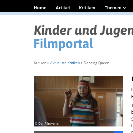
Home
Artikel
Kritiken
Themen
Kritiken >
Aktuellste Kritiken
> Dancing Queen
© Der Filmverleih