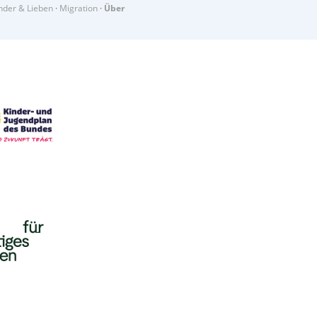
der & Lieben
·
Migration
·
Über