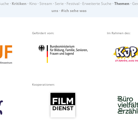
Suche
·
Kritiken
·
Kino
·
Stream
·
Serie
·
Festival
·
Erweiterte Suche
·
Themen
·
Gen
uns
·
#ich sehe was
Gefördert vom:
Im Rahmen des:
Kooperationen: