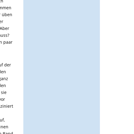
ch
nommen
r üben
er
 Aber
muss?
in paar
uf der
den
 ganz
 den
 sie
vor
ziniert
uf,
inen
in Band