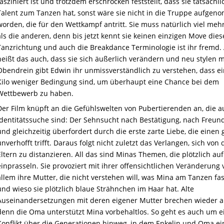
fasziniert ist und trotzdem erschrocken feststellt, dass sie tatsächli
Talent zum Tanzen hat, sonst wäre sie nicht in die Truppe aufge
worden, die für den Wettkampf antritt. Sie muss natürlich viel meh
als die anderen, denn bis jetzt kennt sie keinen einzigen Move dies
Tanzrichtung und auch die Breakdance Terminologie ist ihr fremd.
heißt das auch, dass sie sich äußerlich verändern und neu stylen 
Obendrein gibt Edwin ihr unmissverständlich zu verstehen, dass e
Kilo weniger Bedingung sind, um überhaupt eine Chance bei dem
Wettbewerb zu haben.
Der Film knüpft an die Gefühlswelten von Pubertierenden an, die a
Identitätssuche sind: Der Sehnsucht nach Bestätigung, nach Freun
und gleichzeitig überfordert durch die erste zarte Liebe, die einen
unverhofft trifft. Daraus folgt nicht zuletzt das Verlangen, sich von
Eltern zu distanzieren. All das sind Minas Themen, die plötzlich auf
einprasseln. Sie provoziert mit ihrer offensichtlichen Veränderung 
allem ihre Mutter, die nicht verstehen will, was Mina am Tanzen fas
und wieso sie plötzlich blaue Strähnchen im Haar hat. Alte
Auseinandersetzungen mit deren eigener Mutter brechen wieder a
denn die Oma unterstützt Mina vorbehaltlos. So geht es auch um e
Konflikt über die Generationen hinweg, in dem Enkelin und Oma e