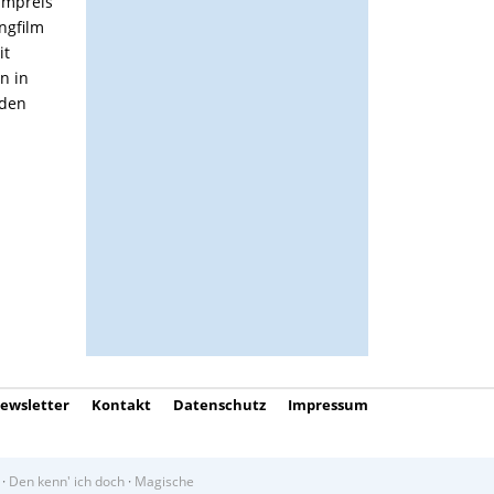
lmpreis
ngfilm
it
n in
rden
ewsletter
Kontakt
Datenschutz
Impressum
·
Den kenn' ich doch
·
Magische