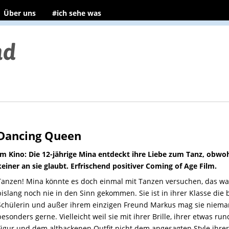
Über uns
#ich sehe was
Dancing Queen
Im Kino: Die 12-jährige Mina entdeckt ihre Liebe zum Tanz, obwo
keiner an sie glaubt. Erfrischend positiver Coming of Age Film.
Tanzen! Mina könnte es doch einmal mit Tanzen versuchen, das wa
bislang noch nie in den Sinn gekommen. Sie ist in ihrer Klasse die 
Schülerin und außer ihrem einzigen Freund Markus mag sie niem
besonders gerne. Vielleicht weil sie mit ihrer Brille, ihrer etwas ru
Figur und dem altbackenen Outfit nicht dem angesagten Style ihrer