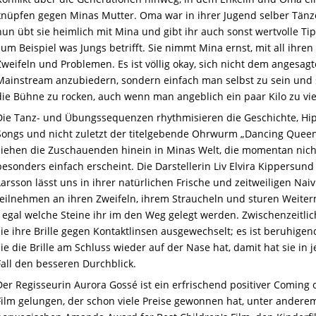
knüpfen gegen Minas Mutter. Oma war in ihrer Jugend selber Tänze
nun übt sie heimlich mit Mina und gibt ihr auch sonst wertvolle Tip
zum Beispiel was Jungs betrifft. Sie nimmt Mina ernst, mit all ihren
Zweifeln und Problemen. Es ist völlig okay, sich nicht dem angesag
Mainstream anzubiedern, sondern einfach man selbst zu sein und 
die Bühne zu rocken, auch wenn man angeblich ein paar Kilo zu vie
Die Tanz- und Übungssequenzen rhythmisieren die Geschichte, Hi
Songs und nicht zuletzt der titelgebende Ohrwurm „Dancing Quee
ziehen die Zuschauenden hinein in Minas Welt, die momentan nich
besonders einfach erscheint. Die Darstellerin Liv Elvira Kippersund
Larsson lässt uns in ihrer natürlichen Frische und zeitweiligen Naiv
teilnehmen an ihren Zweifeln, ihrem Straucheln und sturen Weite
- egal welche Steine ihr im den Weg gelegt werden. Zwischenzeitlic
sie ihre Brille gegen Kontaktlinsen ausgewechselt; es ist beruhigen
sie die Brille am Schluss wieder auf der Nase hat, damit hat sie in
Fall den besseren Durchblick.
Der Regisseurin Aurora Gossé ist ein erfrischend positiver Coming 
Film gelungen, der schon viele Preise gewonnen hat, unter andere