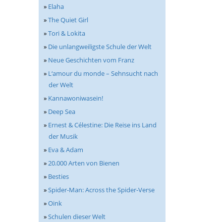
»
Elaha
»
The Quiet Girl
»
Tori & Lokita
»
Die unlangweiligste Schule der Welt
»
Neue Geschichten vom Franz
»
L‘amour du monde – Sehnsucht nach
der Welt
»
Kannawoniwasein!
»
Deep Sea
»
Ernest & Célestine: Die Reise ins Land
der Musik
»
Eva & Adam
»
20.000 Arten von Bienen
»
Besties
»
Spider-Man: Across the Spider-Verse
»
Oink
»
Schulen dieser Welt