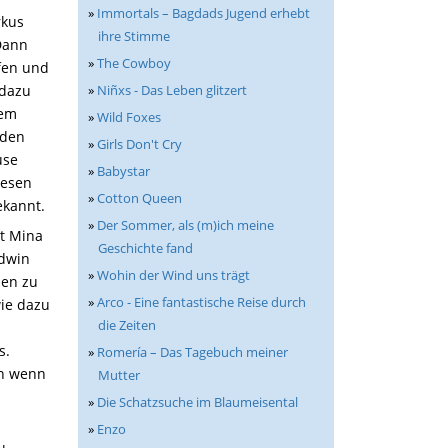
»
Immortals – Bagdads Jugend erhebt
rkus
ihre Stimme
 Dann
»
The Cowboy
fen und
»
Niñxs - Das Leben glitzert
 dazu
dem
»
Wild Foxes
 den
»
Girls Don't Cry
use
»
Babystar
resen
»
Cotton Queen
ekannt.
»
Der Sommer, als (m)ich meine
at Mina
Geschichte fand
Edwin
»
Wohin der Wind uns trägt
den zu
»
Arco - Eine fantastische Reise durch
wie dazu
die Zeiten
s.
»
Romería – Das Tagebuch meiner
en wenn
Mutter
»
Die Schatzsuche im Blaumeisental
»
Enzo