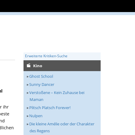
Erweiterte Kritiken-Suche
Kino
»
Ghost School
»
Sunny Dancer
hl
»
Verstoßene – Kein Zuhause bei
Maman
r ihr
»
Plitsch Platsch Forever!
beste
»
Nulpen
and
»
Die kleine Amélie oder der Charakter
ndlichen
des Regens