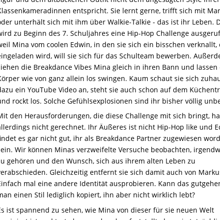
Klassenkameradinnen entspricht. Sie lernt gerne, trifft sich mit Ma
oder unterhält sich mit ihm über Walkie-Talkie - das ist ihr Leben.
wird zu Beginn des 7. Schuljahres eine Hip-Hop Challenge ausgeru
weil Mina vom coolen Edwin, in den sie sich ein bisschen verknallt,
eingeladen wird, will sie sich für das Schulteam bewerben. Außer
ziehen die Breakdance Vibes Mina gleich in ihren Bann und lassen
Körper wie von ganz allein los swingen. Kaum schaut sie sich zuha
dazu ein YouTube Video an, steht sie auch schon auf dem Küchent
und rockt los. Solche Gefühlsexplosionen sind ihr bisher völlig unb
Mit den Herausforderungen, die diese Challenge mit sich bringt, h
allerdings nicht gerechnet. Ihr Äußeres ist nicht Hip-Hop like und 
findet es gar nicht gut, ihr als Breakdance Partner zugewiesen wor
sein. Wir können Minas verzweifelte Versuche beobachten, irgend
zu gehören und den Wunsch, sich aus ihrem alten Leben zu
verabschieden. Gleichzeitig entfernt sie sich damit auch von Marku
Einfach mal eine andere Identität ausprobieren. Kann das gutgeh
man einen Stil lediglich kopiert, ihn aber nicht wirklich lebt?
Es ist spannend zu sehen, wie Mina von dieser für sie neuen Welt