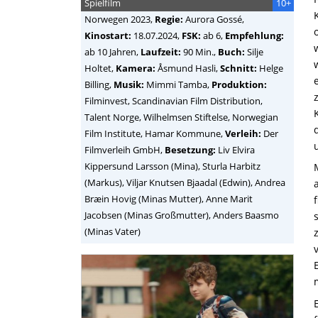
Spielfilm
10+
Norwegen
2023,
Regie:
Aurora Gossé
,
Kinostart:
18.07.2024,
FSK:
ab 6,
Empfehlung:
ab 10 Jahren,
Laufzeit:
90 Min.,
Buch:
Silje
Holtet,
Kamera:
Åsmund Hasli,
Schnitt:
Helge
Billing,
Musik:
Mimmi Tamba,
Produktion:
Filminvest, Scandinavian Film Distribution,
Talent Norge, Wilhelmsen Stiftelse, Norwegian
Film Institute, Hamar Kommune,
Verleih:
Der
Filmverleih GmbH,
Besetzung:
Liv Elvira
Kippersund Larsson (Mina), Sturla Harbitz
(Markus), Viljar Knutsen Bjaadal (Edwin), Andrea
Bræin Hovig (Minas Mutter), Anne Marit
Jacobsen (Minas Großmutter), Anders Baasmo
(Minas Vater)