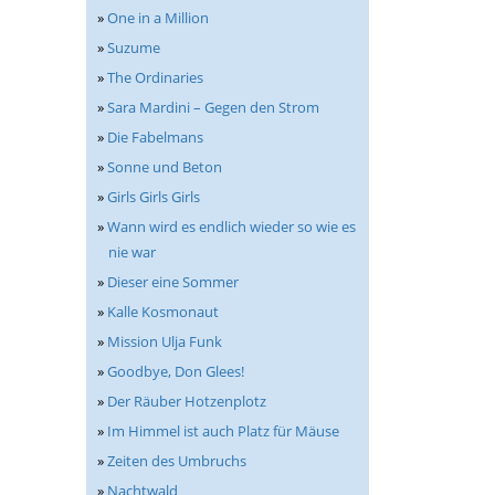
»
One in a Million
»
Suzume
»
The Ordinaries
»
Sara Mardini – Gegen den Strom
»
Die Fabelmans
»
Sonne und Beton
»
Girls Girls Girls
»
Wann wird es endlich wieder so wie es
nie war
»
Dieser eine Sommer
»
Kalle Kosmonaut
»
Mission Ulja Funk
»
Goodbye, Don Glees!
»
Der Räuber Hotzenplotz
»
Im Himmel ist auch Platz für Mäuse
»
Zeiten des Umbruchs
»
Nachtwald