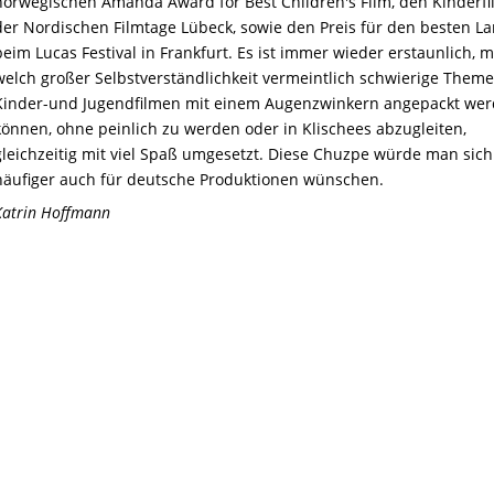
norwegischen Amanda Award for Best Children's Film, den Kinderfi
der Nordischen Filmtage Lübeck, sowie den Preis für den besten La
beim Lucas Festival in Frankfurt. Es ist immer wieder erstaunlich, m
welch großer Selbstverständlichkeit vermeintlich schwierige Theme
Kinder-und Jugendfilmen mit einem Augenzwinkern angepackt we
können, ohne peinlich zu werden oder in Klischees abzugleiten,
gleichzeitig mit viel Spaß umgesetzt. Diese Chuzpe würde man sich
häufiger auch für deutsche Produktionen wünschen.
Katrin Hoffmann