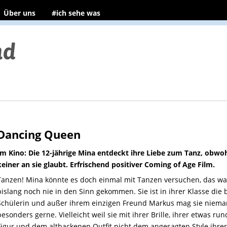
Über uns
#ich sehe was
Dancing Queen
Im Kino: Die 12-jährige Mina entdeckt ihre Liebe zum Tanz, obwo
keiner an sie glaubt. Erfrischend positiver Coming of Age Film.
Tanzen! Mina könnte es doch einmal mit Tanzen versuchen, das wa
bislang noch nie in den Sinn gekommen. Sie ist in ihrer Klasse die 
Schülerin und außer ihrem einzigen Freund Markus mag sie niem
besonders gerne. Vielleicht weil sie mit ihrer Brille, ihrer etwas ru
Figur und dem altbackenen Outfit nicht dem angesagten Style ihrer