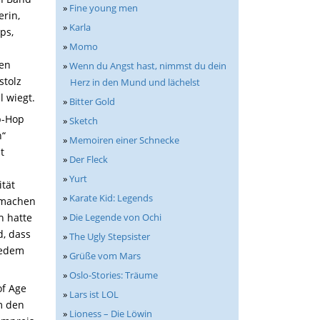
»
Fine young men
rin,
»
Karla
ps,
»
Momo
ten
»
Wenn du Angst hast, nimmst du dein
stolz
Herz in den Mund und lächelst
l wiegt.
»
Bitter Gold
p-Hop
»
Sketch
n“
»
Memoiren einer Schnecke
t
»
Der Fleck
»
Yurt
ität
»
Karate Kid: Legends
rmachen
h hatte
»
Die Legende von Ochi
d, dass
»
The Ugly Stepsister
 jedem
»
Grüße vom Mars
»
Oslo-Stories: Träume
of Age
»
Lars ist LOL
m den
»
Lioness – Die Löwin