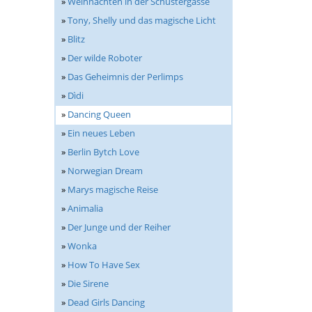
»
Weihnachten in der Schustergasse
»
Tony, Shelly und das magische Licht
»
Blitz
»
Der wilde Roboter
»
Das Geheimnis der Perlimps
»
Dìdi
»
Dancing Queen
»
Ein neues Leben
»
Berlin Bytch Love
»
Norwegian Dream
»
Marys magische Reise
»
Animalia
»
Der Junge und der Reiher
»
Wonka
»
How To Have Sex
»
Die Sirene
»
Dead Girls Dancing