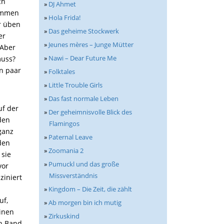
ch
»
DJ Ahmet
nommen
»
Hola Frida!
r üben
»
Das geheime Stockwerk
er
»
Jeunes mères – Junge Mütter
 Aber
»
Nawi – Dear Future Me
muss?
in paar
»
Folktales
»
Little Trouble Girls
»
Das fast normale Leben
uf der
»
Der geheimnisvolle Blick des
den
Flamingos
 ganz
»
Paternal Leave
 den
»
Zoomania 2
 sie
»
Pumuckl und das große
vor
Missverständnis
ziniert
»
Kingdom – Die Zeit, die zählt
uf,
»
Ab morgen bin ich mutig
inen
»
Zirkuskind
in Band