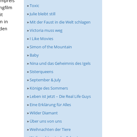
lmpreis
»
Toxic
ngfilm
»
Julie bleibt still
it
n in
»
Mit der Faust in die Welt schlagen
rden
»
Victoria muss weg
»
I Like Movies
»
Simon of the Mountain
»
Baby
»
Nina und das Geheimnis des Igels
»
Sisterqueens
»
September & July
»
Könige des Sommers
»
Leben ist jetzt – Die Real Life Guys
»
Eine Erklärung für Alles
»
Wilder Diamant
»
Über uns von uns
»
Weihnachten der Tiere