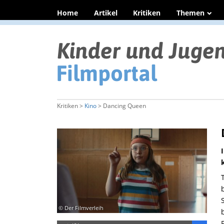
Home
Artikel
Kritiken
Themen
Kritiken >
Kino
> Dancing Queen
© Der Filmverleih