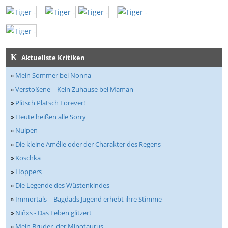
Aktuellste Kritiken
»
Mein Sommer bei Nonna
»
Verstoßene – Kein Zuhause bei Maman
»
Plitsch Platsch Forever!
»
Heute heißen alle Sorry
»
Nulpen
»
Die kleine Amélie oder der Charakter des Regens
»
Koschka
»
Hoppers
»
Die Legende des Wüstenkindes
»
Immortals – Bagdads Jugend erhebt ihre Stimme
»
Niñxs - Das Leben glitzert
»
Mein Bruder, der Minotaurus