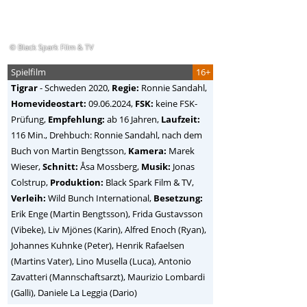
© Black Spark Film & TV
Spielfilm
16+
Tigrar
-
Schweden
2020,
Regie:
Ronnie Sandahl
,
Homevideostart:
09.06.2024,
FSK:
keine FSK-
Prüfung,
Empfehlung:
ab 16 Jahren,
Laufzeit:
116 Min., Drehbuch: Ronnie Sandahl, nach dem
Buch von Martin Bengtsson,
Kamera:
Marek
Wieser,
Schnitt:
Åsa Mossberg,
Musik:
Jonas
Colstrup,
Produktion:
Black Spark Film & TV,
Verleih:
Wild Bunch International,
Besetzung:
Erik Enge (Martin Bengtsson), Frida Gustavsson
(Vibeke), Liv Mjönes (Karin), Alfred Enoch (Ryan),
Johannes Kuhnke (Peter), Henrik Rafaelsen
(Martins Vater), Lino Musella (Luca), Antonio
Zavatteri (Mannschaftsarzt), Maurizio Lombardi
(Galli), Daniele La Leggia (Dario)