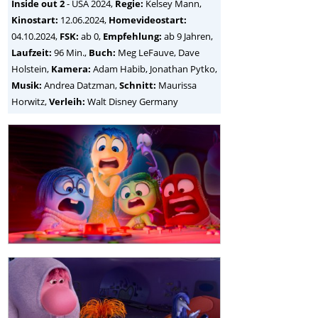
Inside out 2
-
USA
2024,
Regie:
Kelsey Mann
,
Kinostart:
12.06.2024,
Homevideostart:
04.10.2024,
FSK:
ab 0,
Empfehlung:
ab 9 Jahren,
Laufzeit:
96 Min.,
Buch:
Meg LeFauve, Dave
Holstein,
Kamera:
Adam Habib, Jonathan Pytko,
Musik:
Andrea Datzman,
Schnitt:
Maurissa
Horwitz,
Verleih:
Walt Disney Germany