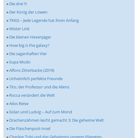
»
Die drei !!!
»
Der König der Löwen
»
TKKG – Jede Legende hat ihren Anfang
»
Mister Link
»
Die kleinen Hexenjäger
»
How big is the galaxy?
»
Die sagenhaften Vier
»
Supa Modo
»
Alfons Zitterbacke (2019)
»
Unheimlich perfekte Freunde
»
Tito, der Professor und die Aliens
»
Rocca verändert die Welt
»
Ailos Reise
»
Solan und Ludvig – Auf zum Mond
»
Drachenzähmen leicht gemacht 3: Die geheime Welt
»
Die Flaschenpost-Insel
»
Checker Tobi und das Geheimnis unseres Planeten