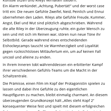
Konsole sitzen und Rileys Verhalten steuern.
Ein Alarm verkündet „Achtung, Pubertät!“ und der worst case
tritt ein: Die neuen Gefühle Zweifel, Neid, Peinlich und Ennui
übernehmen den Laden. Rileys alte Gefühle Freude, Kummer,
Angst, Ekel und Wut sind plötzlich abgeschrieben. Während
die alte Riley in der Überzeugung ruhte, ein guter Mensch zu
sein und mit sich im Reinen war, stören nun neue Töne ihr
Selbstbild. Gerade während eines entscheidenden
Eishockeycamps tauscht sie Warmherzigkeit und Loyalität
gegen rücksichtsloses Mitläufertum ein, um auf keinen Fall
uncool und alleine zu enden.
In ihrem Inneren tobt währenddessen ein erbitterter Kampf
ihrer verschiedenen Gefühls-Teams um die Macht in der
Schaltzentrale.
Die Prämisse, einen Film im Kopf der Protagonistin spielen zu
lassen und dabei ihre Gefühle zu den eigentlichen
Hauptfiguren zu machen, bleibt einmalig charmant. An diesem
überzeugenden Grundkonzept hält „Alles steht Kopf 2“
konsequenter Weise fest und spielt mit diesem erfolgreichen