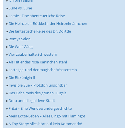
»
Ich bin William
»
Sune vs. Sune
»
Lassie - Eine abenteuerliche Reise
»
Die Heinzels – Rückkehr der Heinzelmännchen
»
Die fantastische Reise des Dr. Dolittle
»
Romys Salon
»
Die Wolf-Gäng
»
Vier zauberhafte Schwestern
»
Als Hitler das rosa Kaninchen stahl
»
Latte Igel und der magische Wasserstein
»
Die Eiskönigin II
»
Invisible Sue – Plötzlich unsichtbar
»
Das Geheimnis des grünen Hügels
»
Dora und die goldene Stadt
»
Fritzi – Eine Wendewundergeschichte
»
Mein Lotta-Leben – Alles Bingo mit Flamingo!
»
A Toy Story: Alles hört auf kein Kommando!