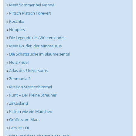
»
Mein Sommer bei Nonna
»
Plitsch Platsch Forever!
»
Koschka
»
Hoppers
»
Die Legende des Wüstenkindes
»
Mein Bruder, der Minotaurus
»
Die Schatzsuche im Blaumeisental
»
Hola Frida!
»
Atlas des Universums
»
Zoomania 2
»
Mission Sternenhimmel
»
Runt – Der kleine Streuner
»
Zirkuskind
»
Kicken wie ein Mädchen
»
Grüße vom Mars
»
Lars ist LOL
»
Nina und das Geheimnis des Igels