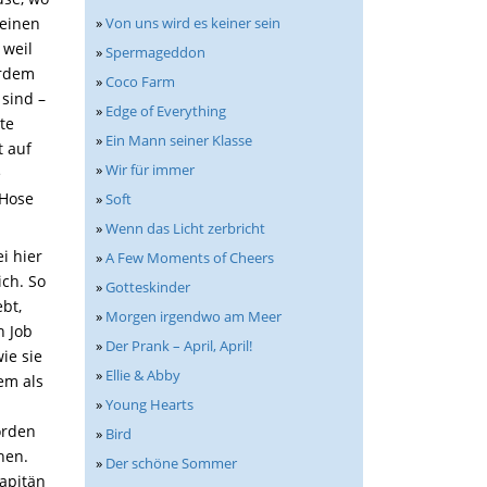
»
Von uns wird es keiner sein
leinen
 weil
»
Spermageddon
erdem
»
Coco Farm
 sind –
»
Edge of Everything
te
»
Ein Mann seiner Klasse
t auf
»
Wir für immer
e
 Hose
»
Soft
»
Wenn das Licht zerbricht
i hier
»
A Few Moments of Cheers
ich. So
»
Gotteskinder
bt,
»
Morgen irgendwo am Meer
n Job
»
Der Prank – April, April!
ie sie
»
Ellie & Abby
em als
»
Young Hearts
orden
»
Bird
hen.
»
Der schöne Sommer
Kapitän