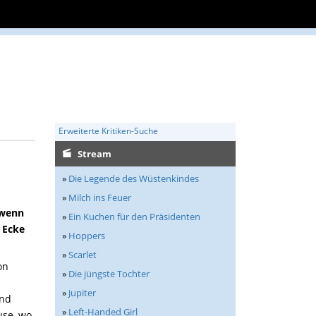
Erweiterte Kritiken-Suche
Stream
»
Die Legende des Wüstenkindes
»
Milch ins Feuer
 wenn
»
Ein Kuchen für den Präsidenten
 Ecke
»
Hoppers
»
Scarlet
on
»
Die jüngste Tochter
»
Jupiter
und
»
Left-Handed Girl
use, wo