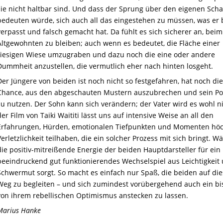
sie nicht haltbar sind. Und dass der Sprung über den eigenen Scha
bedeuten würde, sich auch all das eingestehen zu müssen, was er 
verpasst und falsch gemacht hat. Da fühlt es sich sicherer an, beim
Altgewohnten zu bleiben; auch wenn es bedeutet, die Fläche einer
riesigen Wiese umzugraben und dazu noch die eine oder andere
Dummheit anzustellen, die vermutlich eher nach hinten losgeht.
Der Jüngere von beiden ist noch nicht so festgefahren, hat noch die
Chance, aus den abgeschauten Mustern auszubrechen und sein Po
zu nutzen. Der Sohn kann sich verändern; der Vater wird es wohl n
der Film von Taiki Waititi lässt uns auf intensive Weise an all den
Erfahrungen, Hürden, emotionalen Tiefpunkten und Momenten höc
Verletzlichkeit teilhaben, die ein solcher Prozess mit sich bringt. 
die positiv-mitreißende Energie der beiden Hauptdarsteller für ein
beeindruckend gut funktionierendes Wechselspiel aus Leichtigkeit
Schwermut sorgt. So macht es einfach nur Spaß, die beiden auf di
Weg zu begleiten – und sich zumindest vorübergehend auch ein b
von ihrem rebellischen Optimismus anstecken zu lassen.
Marius Hanke