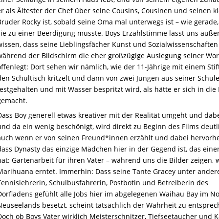
er als Ältester der Chef über seine Cousins, Cousinen und seinen k
Bruder Rocky ist, sobald seine Oma mal unterwegs ist – wie gerade,
sie zu einer Beerdigung musste. Boys Erzählstimme lässt uns auß
wissen, dass seine Lieblingsfächer Kunst und Sozialwissenschaften
während der Bildschirm die eher großzügige Auslegung seiner Wor
offenlegt: Dort sehen wir nämlich, wie der 11-Jährige mit einem Stif
den Schultisch kritzelt und dann von zwei Jungen aus seiner Schul
festgehalten und mit Wasser bespritzt wird, als hätte er sich in die
gemacht.
Dass Boy generell etwas kreativer mit der Realität umgeht und dabe
und da ein wenig beschönigt, wird direkt zu Beginn des Films deutl
auch wenn er von seinen Freund*innen erzählt und dabei hervorhe
dass Dynasty das einzige Mädchen hier in der Gegend ist, das eine
hat: Gartenarbeit für ihren Vater – während uns die Bilder zeigen, w
Marihuana erntet. Immerhin: Dass seine Tante Gracey unter ander
Tennislehrerin, Schulbusfahrerin, Postbotin und Betreiberin des
Dorfladens gefühlt alle Jobs hier im abgelegenen Waihau Bay im N
Neuseelands besetzt, scheint tatsächlich der Wahrheit zu entsprec
Doch ob Boys Vater wirklich Meisterschnitzer, Tiefseetaucher und 