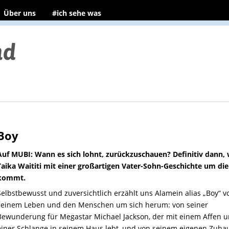
Über uns
#ich sehe was
Boy
Auf MUBI: Wann es sich lohnt, zurückzuschauen? Definitiv dann,
Taika Waititi mit einer großartigen Vater-Sohn-Geschichte um die
kommt.
Selbstbewusst und zuversichtlich erzählt uns Alamein alias „Boy“ v
seinem Leben und den Menschen um sich herum: von seiner
Bewunderung für Megastar Michael Jackson, der mit einem Affen 
einer Schlange in seinem Haus lebt, und von seinem eigenen Zuha