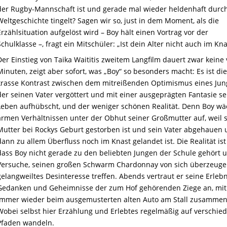
der Rugby-Mannschaft ist und gerade mal wieder heldenhaft durch
Weltgeschichte tingelt? Sagen wir so, just in dem Moment, als die
Erzählsituation aufgelöst wird – Boy hält einen Vortrag vor der
Schulklasse –, fragt ein Mitschüler: „Ist dein Alter nicht auch im Kna
Der Einstieg von Taika Waititis zweitem Langfilm dauert zwar keine 
Minuten, zeigt aber sofort, was „Boy“ so besonders macht: Es ist di
krasse Kontrast zwischen dem mitreißenden Optimismus eines Jun
der seinen Vater vergöttert und mit einer ausgeprägten Fantasie se
Leben aufhübscht, und der weniger schönen Realität. Denn Boy wä
armen Verhältnissen unter der Obhut seiner Großmutter auf, weil 
Mutter bei Rockys Geburt gestorben ist und sein Vater abgehauen
dann zu allem Überfluss noch im Knast gelandet ist. Die Realität ist
dass Boy nicht gerade zu den beliebten Jungen der Schule gehört 
Versuche, seinen großen Schwarm Chardonnay von sich überzeuge
gelangweiltes Desinteresse treffen. Abends vertraut er seine Erlebn
Gedanken und Geheimnisse der zum Hof gehörenden Ziege an, mit
immer wieder beim ausgemusterten alten Auto am Stall zusammens
Wobei selbst hier Erzählung und Erlebtes regelmäßig auf verschie
Pfaden wandeln.