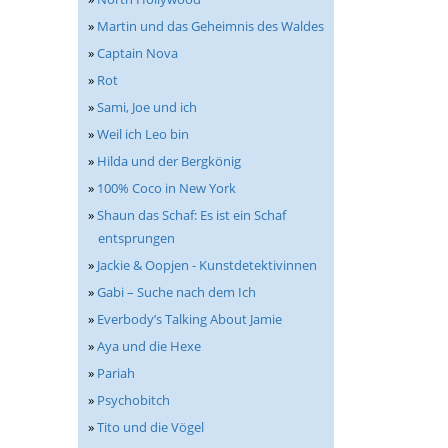
»
Martin und das Geheimnis des Waldes
»
Captain Nova
»
Rot
»
Sami, Joe und ich
»
Weil ich Leo bin
»
Hilda und der Bergkönig
»
100% Coco in New York
»
Shaun das Schaf: Es ist ein Schaf
entsprungen
»
Jackie & Oopjen - Kunstdetektivinnen
»
Gabi – Suche nach dem Ich
»
Everbody’s Talking About Jamie
»
Aya und die Hexe
»
Pariah
»
Psychobitch
»
Tito und die Vögel