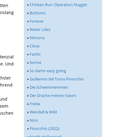
»
Chicken Run: Operation Nugget
tten
bislang
»
Bottoms
»
Forever
»
Water Lilies
»
Nimona
»
Close
»
Fanfic
tenzial
»
Sonne
ie. Und
»
So damn easy going
hster
»
Guillermo del Toros Pinocchio
Während
»
Die Schwimmerinnen
»
Der Drache meines Vaters
 und
»
Freda
esem
»
Wendell & Wild
isschen
»
Nico
»
Pinocchio (2022)
»
North Hollywood