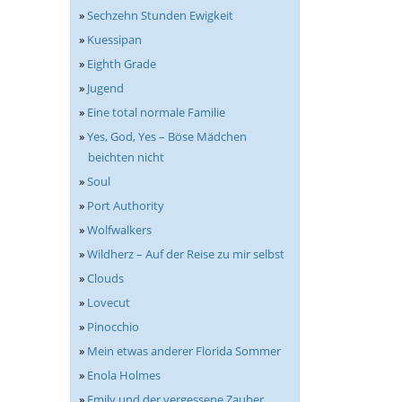
»
Sechzehn Stunden Ewigkeit
»
Kuessipan
»
Eighth Grade
»
Jugend
»
Eine total normale Familie
»
Yes, God, Yes – Böse Mädchen
beichten nicht
»
Soul
»
Port Authority
»
Wolfwalkers
»
Wildherz – Auf der Reise zu mir selbst
»
Clouds
»
Lovecut
»
Pinocchio
»
Mein etwas anderer Florida Sommer
»
Enola Holmes
»
Emily und der vergessene Zauber