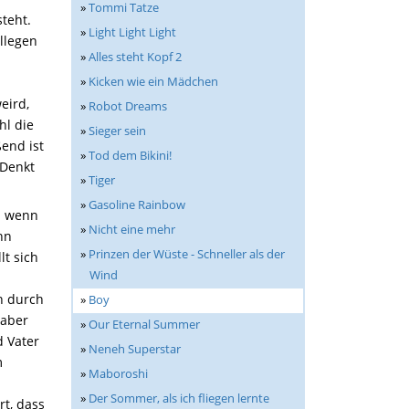
»
Tommi Tatze
teht.
»
Light Light Light
llegen
»
Alles steht Kopf 2
»
Kicken wie ein Mädchen
eird,
»
Robot Dreams
hl die
»
Sieger sein
end ist
»
Tod dem Bikini!
 Denkt
»
Tiger
»
Gasoline Rainbow
ch wenn
»
Nicht eine mehr
hn
»
Prinzen der Wüste - Schneller als der
lt sich
Wind
h durch
»
Boy
 aber
»
Our Eternal Summer
d Vater
»
Neneh Superstar
m
»
Maboroshi
»
Der Sommer, als ich fliegen lernte
rt, dass