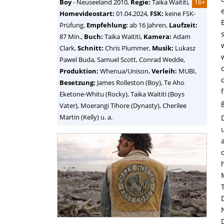
Boy
-
Neuseeland
2010,
Regie:
Taika Waititi
,
16+
Homevideostart:
01.04.2024,
FSK:
keine FSK-
Prüfung,
Empfehlung:
ab 16 Jahren,
Laufzeit:
87 Min.,
Buch:
Taika Waititi,
Kamera:
Adam
Clark,
Schnitt:
Chris Plummer,
Musik:
Lukasz
Pawel Buda, Samuel Scott, Conrad Wedde,
Produktion:
Whenua/Unison,
Verleih:
MUBI,
Besetzung:
James Rolleston (Boy), Te Aho
Eketone-Whitu (Rocky), Taika Waititi (Boys
Vater), Moerangi Tihore (Dynasty), Cherilee
Martin (Kelly) u. a.