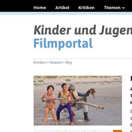
Home
Artikel
Kritiken
Themen
Kritiken >
Stream
> Boy
© Les Films du Préau