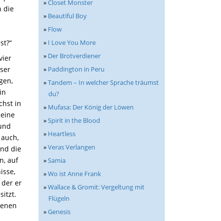
»
Closet Monster
 die
»
Beautiful Boy
»
Flow
»
I Love You More
st?“
»
Der Brotverdiener
vier
eser
»
Paddington in Peru
gen,
»
Tandem – In welcher Sprache träumst
in
du?
chst in
»
Mufasa: Der König der Löwen
seine
»
Spirit in the Blood
 und
»
Heartless
 auch,
»
Veras Verlangen
und die
n, auf
»
Samia
isse,
»
Wo ist Anne Frank
 der er
»
Wallace & Gromit: Vergeltung mit
itzt.
Flügeln
denen
»
Genesis