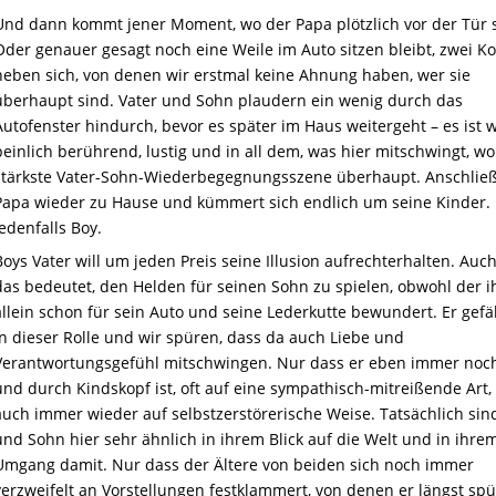
Und dann kommt jener Moment, wo der Papa plötzlich vor der Tür s
Oder genauer gesagt noch eine Weile im Auto sitzen bleibt, zwei Ko
neben sich, von denen wir erstmal keine Ahnung haben, wer sie
überhaupt sind. Vater und Sohn plaudern ein wenig durch das
Autofenster hindurch, bevor es später im Haus weitergeht – es ist w
peinlich berührend, lustig und in all dem, was hier mitschwingt, wo
stärkste Vater-Sohn-Wiederbegegnungsszene überhaupt. Anschließ
Papa wieder zu Hause und kümmert sich endlich um seine Kinder.
jedenfalls Boy.
Boys Vater will um jeden Preis seine Illusion aufrechterhalten. Au
das bedeutet, den Helden für seinen Sohn zu spielen, obwohl der i
allein schon für sein Auto und seine Lederkutte bewundert. Er gefäl
in dieser Rolle und wir spüren, dass da auch Liebe und
Verantwortungsgefühl mitschwingen. Nur dass er eben immer noc
und durch Kindskopf ist, oft auf eine sympathisch-mitreißende Art,
auch immer wieder auf selbstzerstörerische Weise. Tatsächlich sin
und Sohn hier sehr ähnlich in ihrem Blick auf die Welt und in ihre
Umgang damit. Nur dass der Ältere von beiden sich noch immer
verzweifelt an Vorstellungen festklammert, von denen er längst spü