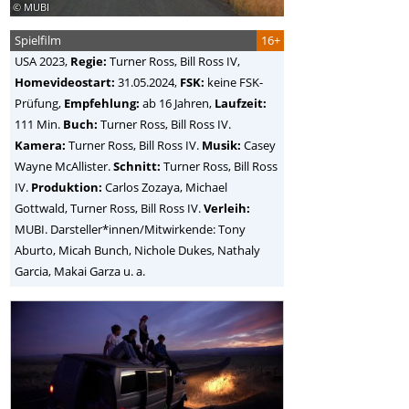
© MUBI
Spielfilm
16+
USA
2023,
Regie:
Turner Ross, Bill Ross IV
,
Homevideostart:
31.05.2024,
FSK:
keine FSK-
Prüfung,
Empfehlung:
ab 16 Jahren,
Laufzeit:
111 Min.
Buch:
Turner Ross, Bill Ross IV.
Kamera:
Turner Ross, Bill Ross IV.
Musik:
Casey
Wayne McAllister.
Schnitt:
Turner Ross, Bill Ross
IV.
Produktion:
Carlos Zozaya, Michael
Gottwald, Turner Ross, Bill Ross IV.
Verleih:
MUBI. Darsteller*innen/Mitwirkende: Tony
Aburto, Micah Bunch, Nichole Dukes, Nathaly
Garcia, Makai Garza u. a.