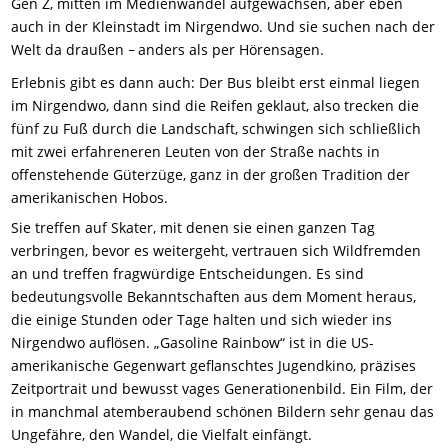
Gen Z, mitten im Medienwandel aufgewachsen, aber eben
auch in der Kleinstadt im Nirgendwo. Und sie suchen nach der
Welt da draußen
anders als per Hörensagen.
–
Erlebnis gibt es dann auch: Der Bus bleibt erst einmal liegen
im Nirgendwo, dann sind die Reifen geklaut, also trecken die
fünf zu Fuß durch die Landschaft, schwingen sich schließlich
mit zwei erfahreneren Leuten von der Straße nachts in
offenstehende Güterzüge, ganz in der großen Tradition der
amerikanischen Hobos.
Sie treffen auf Skater, mit denen sie einen ganzen Tag
verbringen, bevor es weitergeht, vertrauen sich Wildfremden
an und treffen fragwürdige Entscheidungen. Es sind
bedeutungsvolle Bekanntschaften aus dem Moment heraus,
die einige Stunden oder Tage halten und sich wieder ins
Nirgendwo auflösen. „Gasoline Rainbow“ ist in die US-
amerikanische Gegenwart geflanschtes Jugendkino, präzises
Zeitportrait und bewusst vages Generationenbild. Ein Film, der
in manchmal atemberaubend schönen Bildern sehr genau das
Ungefähre, den Wandel, die Vielfalt einfängt.