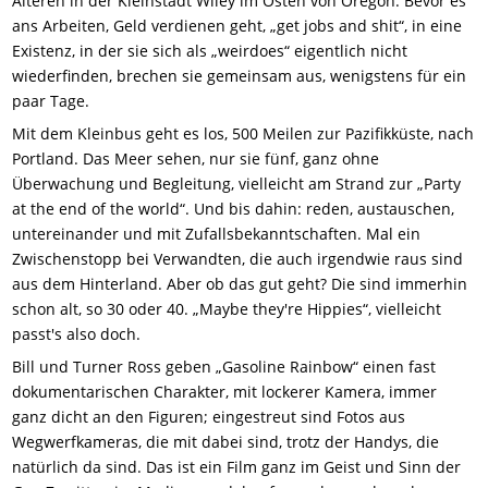
Älteren in der Kleinstadt Wiley im Osten von Oregon. Bevor es
ans Arbeiten, Geld verdienen geht, „get jobs and shit“, in eine
Existenz, in der sie sich als „weirdoes“ eigentlich nicht
wiederfinden, brechen sie gemeinsam aus, wenigstens für ein
paar Tage.
Mit dem Kleinbus geht es los, 500 Meilen zur Pazifikküste, nach
Portland. Das Meer sehen, nur sie fünf, ganz ohne
Überwachung und Begleitung, vielleicht am Strand zur „Party
at the end of the world“. Und bis dahin: reden, austauschen,
untereinander und mit Zufallsbekanntschaften. Mal ein
Zwischenstopp bei Verwandten, die auch irgendwie raus sind
aus dem Hinterland. Aber ob das gut geht? Die sind immerhin
schon alt, so 30 oder 40. „Maybe they're Hippies“, vielleicht
passt's also doch.
Bill und Turner Ross geben „Gasoline Rainbow“ einen fast
dokumentarischen Charakter, mit lockerer Kamera, immer
ganz dicht an den Figuren; eingestreut sind Fotos aus
Wegwerfkameras, die mit dabei sind, trotz der Handys, die
natürlich da sind. Das ist ein Film ganz im Geist und Sinn der