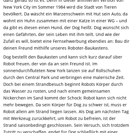
Ganz genau so ist es. Denn in dieser animierten Version von
New York City im Sommer 1984 wird die Stadt von Tieren
bevölkert. Da wäscht ein Warzenschwein mit Hut sein Auto, da
wohnt ein Huhn zusammen mit einer Katze in einer WG – und
da gibt es diesen einen Hund, der Dog heißt. Dog wünscht sich
einen Gefährten, der sein Leben mit ihm teilt. Und wie der
Zufall es will, bietet eine Fernsehwerbung ebendies an: Bau dir
deinen Freund mithilfe unseres Roboter-Baukastens.
Dog bestellt den Baukasten und kann sich kurz darauf über
Robot freuen, der von da an sein Freund ist. Im
sonnendurchfluteten New York tanzen sie auf Rollschuhen
durch den Central Park und verbringen eine malerische Zeit.
Doch bei einem Strandbesuch beginnt Robots Körper durch
das Wasser zu rosten, und nach einem gemeinsamen
Nickerchen im Sand kommt der Schock: Robot kann sich nicht
mehr bewegen. Da sein Körper für Dog zu schwer ist, muss er
Robot allein am Strand liegen lassen. Als Dog am nächsten Tag
mit Werkzeug zurückkehrt, um Robot zu befreien, ist der
Strand saisonbedingt geschlossen. Sein Versuch, sich trotzdem
Zutritt zu verschaffen, endet für Dog schließlich mit einer