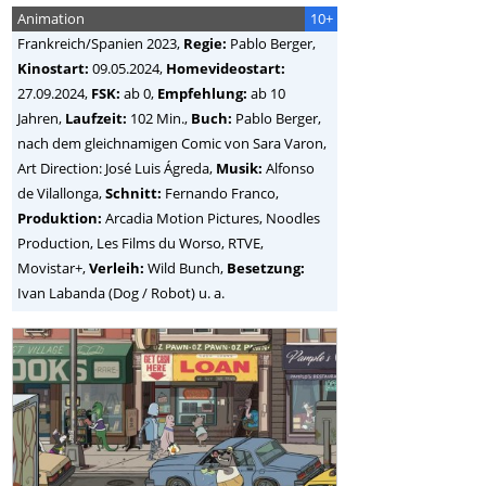
Animation
10+
Frankreich/Spanien
2023,
Regie:
Pablo Berger
,
Kinostart:
09.05.2024,
Homevideostart:
27.09.2024,
FSK:
ab 0,
Empfehlung:
ab 10
Jahren,
Laufzeit:
102 Min.,
Buch:
Pablo Berger,
nach dem gleichnamigen Comic von Sara Varon,
Art Direction: José Luis Ágreda,
Musik:
Alfonso
de Vilallonga,
Schnitt:
Fernando Franco,
Produktion:
Arcadia Motion Pictures, Noodles
Production, Les Films du Worso, RTVE,
Movistar+,
Verleih:
Wild Bunch,
Besetzung:
Ivan Labanda (Dog / Robot) u. a.