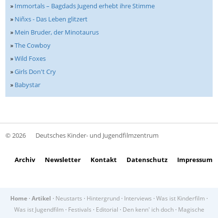
»
Immortals – Bagdads Jugend erhebt ihre Stimme
»
Niñxs - Das Leben glitzert
»
Mein Bruder, der Minotaurus
»
The Cowboy
»
Wild Foxes
»
Girls Don't Cry
»
Babystar
© 2026
Deutsches Kinder- und Jugendfilmzentrum
Archiv
Newsletter
Kontakt
Datenschutz
Impressum
Home
·
Artikel
·
Neustarts
·
Hintergrund
·
Interviews
·
Was ist Kinderfilm
·
Was ist Jugendfilm
·
Festivals
·
Editorial
·
Den kenn' ich doch
·
Magische