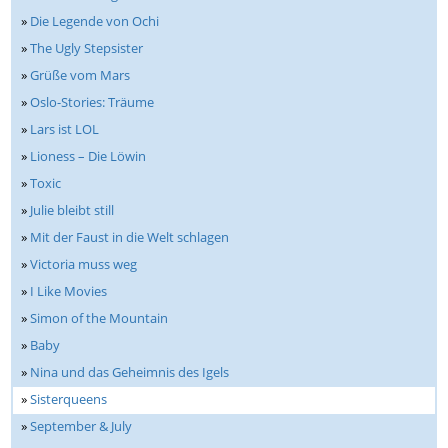
»
Die Legende von Ochi
»
The Ugly Stepsister
»
Grüße vom Mars
»
Oslo-Stories: Träume
»
Lars ist LOL
»
Lioness – Die Löwin
»
Toxic
»
Julie bleibt still
»
Mit der Faust in die Welt schlagen
»
Victoria muss weg
»
I Like Movies
»
Simon of the Mountain
»
Baby
»
Nina und das Geheimnis des Igels
»
Sisterqueens
»
September & July