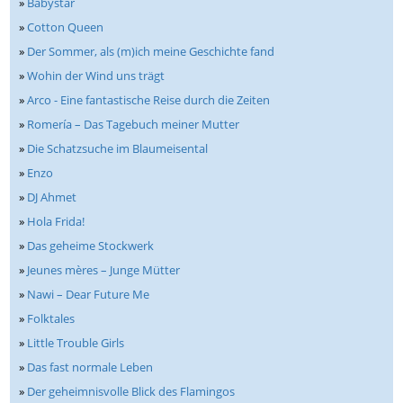
»
Babystar
»
Cotton Queen
»
Der Sommer, als (m)ich meine Geschichte fand
»
Wohin der Wind uns trägt
»
Arco - Eine fantastische Reise durch die Zeiten
»
Romería – Das Tagebuch meiner Mutter
»
Die Schatzsuche im Blaumeisental
»
Enzo
»
DJ Ahmet
»
Hola Frida!
»
Das geheime Stockwerk
»
Jeunes mères – Junge Mütter
»
Nawi – Dear Future Me
»
Folktales
»
Little Trouble Girls
»
Das fast normale Leben
»
Der geheimnisvolle Blick des Flamingos