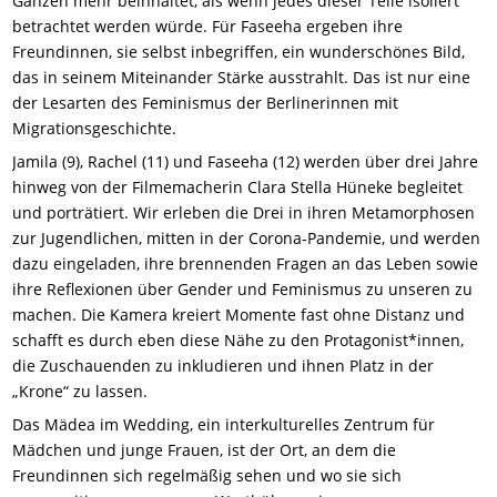
Ganzen mehr beinhaltet, als wenn jedes dieser Teile isoliert
betrachtet werden würde. Für Faseeha ergeben ihre
Freundinnen, sie selbst inbegriffen, ein wunderschönes Bild,
das in seinem Miteinander Stärke ausstrahlt. Das ist nur eine
der Lesarten des Feminismus der Berlinerinnen mit
Migrationsgeschichte.
Jamila (9), Rachel (11) und Faseeha (12) werden über drei Jahre
hinweg von der Filmemacherin Clara Stella Hüneke begleitet
und porträtiert. Wir erleben die Drei in ihren Metamorphosen
zur Jugendlichen, mitten in der Corona-Pandemie, und werden
dazu eingeladen, ihre brennenden Fragen an das Leben sowie
ihre Reflexionen über Gender und Feminismus zu unseren zu
machen. Die Kamera kreiert Momente fast ohne Distanz und
schafft es durch eben diese Nähe zu den Protagonist*innen,
die Zuschauenden zu inkludieren und ihnen Platz in der
„Krone“ zu lassen.
Das Mädea im Wedding, ein interkulturelles Zentrum für
Mädchen und junge Frauen, ist der Ort, an dem die
Freundinnen sich regelmäßig sehen und wo sie sich