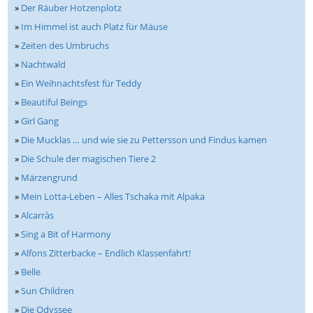
»
Der Räuber Hotzenplotz
»
Im Himmel ist auch Platz für Mäuse
»
Zeiten des Umbruchs
»
Nachtwald
»
Ein Weihnachtsfest für Teddy
»
Beautiful Beings
»
Girl Gang
»
Die Mucklas … und wie sie zu Pettersson und Findus kamen
»
Die Schule der magischen Tiere 2
»
Märzengrund
»
Mein Lotta-Leben – Alles Tschaka mit Alpaka
»
Alcarràs
»
Sing a Bit of Harmony
»
Alfons Zitterbacke – Endlich Klassenfahrt!
»
Belle
»
Sun Children
»
Die Odyssee