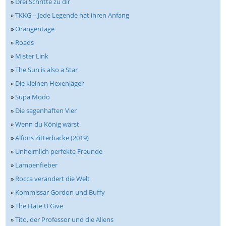
»
Drei Schritte zu dir
»
TKKG – Jede Legende hat ihren Anfang
»
Orangentage
»
Roads
»
Mister Link
»
The Sun is also a Star
»
Die kleinen Hexenjäger
»
Supa Modo
»
Die sagenhaften Vier
»
Wenn du König wärst
»
Alfons Zitterbacke (2019)
»
Unheimlich perfekte Freunde
»
Lampenfieber
»
Rocca verändert die Welt
»
Kommissar Gordon und Buffy
»
The Hate U Give
»
Tito, der Professor und die Aliens