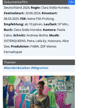
Dokumentarfilm
10+
Deutschland
2024,
Regie:
Clara Stella Hüneke
,
Festivalstart:
29.06.2024,
Kinostart:
06.03.2025,
FSK:
keine FSK-Prüfung,
Empfehlung:
ab 10 Jahren,
Laufzeit:
97 Min.,
Buch:
Clara Stella Hüneke,
Kamera:
Paola
Calvo,
Schnitt:
Andreas Bothe,
Musik:
SISTERQUEENS, Peira, Leila Ey, Haszcara, Alice
Dee,
Produktion:
FABW, ZDF kleines
Fernsehspiel
Themen
#Gender&Lieben
#Migration