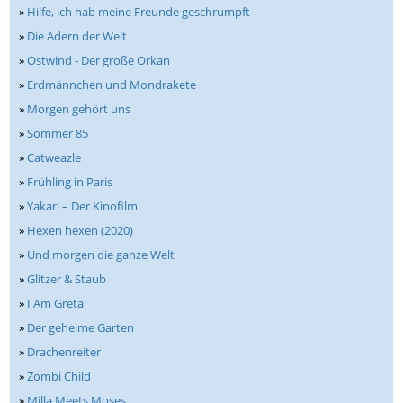
»
Hilfe, ich hab meine Freunde geschrumpft
»
Die Adern der Welt
»
Ostwind - Der große Orkan
»
Erdmännchen und Mondrakete
»
Morgen gehört uns
»
Sommer 85
»
Catweazle
»
Frühling in Paris
»
Yakari – Der Kinofilm
»
Hexen hexen (2020)
»
Und morgen die ganze Welt
»
Glitzer & Staub
»
I Am Greta
»
Der geheime Garten
»
Drachenreiter
»
Zombi Child
»
Milla Meets Moses