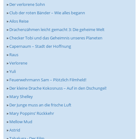
»
Der verlorene Sohn
»
Club der roten Bänder – Wie alles begann
»
Ailos Reise
»
Drachenzähmen leicht gemacht 3: Die geheime Welt
»
Checker Tobi und das Geheimnis unseres Planeten
»
Capernaum – Stadt der Hoffnung
»
Raus
»
Verlorene
»
Yuli
»
Feuerwehrmann Sam – Plötzlich Filmheld!
»
Der kleine Drache Kokosnuss – Auf in den Dschungel!
»
Mary Shelley
»
Der Junge muss an die frische Luft
»
Mary Poppins’ Rückkehr
»
Mellow Mud
»
Astrid
»
Tabaluga - Der Film