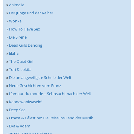
»
Animalia
»
Der Junge und der Reiher
»
Wonka
»
How To Have Sex
»
Die Sirene
»
Dead Girls Dancing
»
Elaha
»
The Quiet Girl
»
Tori & Lokita
»
Die unlangweiligste Schule der Welt
»
Neue Geschichten vom Franz
»
L‘amour du monde – Sehnsucht nach der Welt
»
Kannawoniwasein!
»
Deep Sea
»
Ernest & Célestine: Die Reise ins Land der Musik
»
Eva & Adam
»
20.000 Arten von Bienen