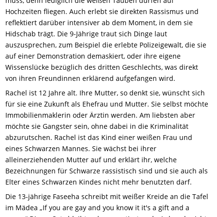
muss, denn lediglich die weißen Tauben dürfen auf
Hochzeiten fliegen. Auch erlebt sie direkten Rassismus und
reflektiert darüber intensiver ab dem Moment, in dem sie
Hidschab trägt. Die 9-Jährige traut sich Dinge laut
auszusprechen, zum Beispiel die erlebte Polizeigewalt, die sie
auf einer Demonstration demaskiert, oder ihre eigene
Wissenslücke bezüglich des dritten Geschlechts, was direkt
von ihren Freundinnen erklärend aufgefangen wird.
Rachel ist 12 Jahre alt. Ihre Mutter, so denkt sie, wünscht sich
für sie eine Zukunft als Ehefrau und Mutter. Sie selbst möchte
Immobilienmaklerin oder Ärztin werden. Am liebsten aber
möchte sie Gangster sein, ohne dabei in die Kriminalität
abzurutschen. Rachel ist das Kind einer weißen Frau und
eines Schwarzen Mannes. Sie wächst bei ihrer
alleinerziehenden Mutter auf und erklärt ihr, welche
Bezeichnungen für Schwarze rassistisch sind und sie auch als
Elter eines Schwarzen Kindes nicht mehr benutzten darf.
Die 13-jährige Faseeha schreibt mit weißer Kreide an die Tafel
im Mädea „If you are gay and you know it it's a gift and a