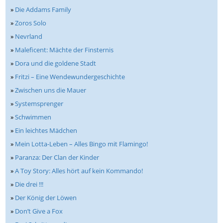
»
Die Addams Family
»
Zoros Solo
»
Nevrland
»
Maleficent: Mächte der Finsternis
»
Dora und die goldene Stadt
»
Fritzi – Eine Wendewundergeschichte
»
Zwischen uns die Mauer
»
Systemsprenger
»
Schwimmen
»
Ein leichtes Mädchen
»
Mein Lotta-Leben – Alles Bingo mit Flamingo!
»
Paranza: Der Clan der Kinder
»
A Toy Story: Alles hört auf kein Kommando!
»
Die drei !!!
»
Der König der Löwen
»
Don’t Give a Fox