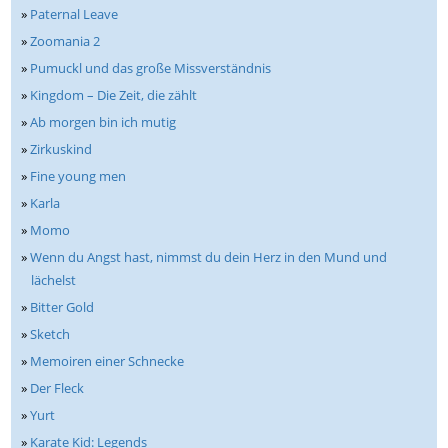
»
Paternal Leave
»
Zoomania 2
»
Pumuckl und das große Missverständnis
»
Kingdom – Die Zeit, die zählt
»
Ab morgen bin ich mutig
»
Zirkuskind
»
Fine young men
»
Karla
»
Momo
»
Wenn du Angst hast, nimmst du dein Herz in den Mund und
lächelst
»
Bitter Gold
»
Sketch
»
Memoiren einer Schnecke
»
Der Fleck
»
Yurt
»
Karate Kid: Legends