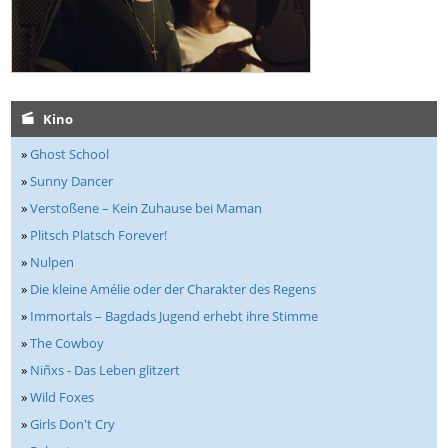
Kino
»
Ghost School
»
Sunny Dancer
»
Verstoßene – Kein Zuhause bei Maman
»
Plitsch Platsch Forever!
»
Nulpen
»
Die kleine Amélie oder der Charakter des Regens
»
Immortals – Bagdads Jugend erhebt ihre Stimme
»
The Cowboy
»
Niñxs - Das Leben glitzert
»
Wild Foxes
»
Girls Don't Cry