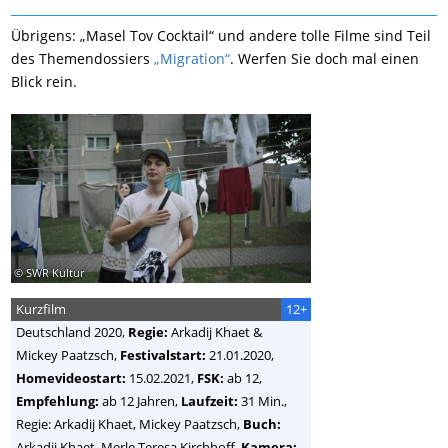
Übrigens: „Masel Tov Cocktail“ und andere tolle Filme sind Teil
des Themendossiers
„Migration“
. Werfen Sie doch mal einen
Blick rein.
© SWR Kultur
Kurzfilm
12+
Deutschland
2020,
Regie:
Arkadij Khaet &
Mickey Paatzsch
,
Festivalstart:
21.01.2020,
Homevideostart:
15.02.2021,
FSK:
ab 12,
Empfehlung:
ab 12 Jahren,
Laufzeit:
31 Min.,
Regie: Arkadij Khaet, Mickey Paatzsch,
Buch:
Arkadij Khaet, Merle Teresa Kirchhoff,
Kamera: