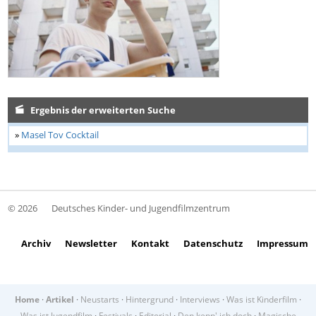
Ergebnis der erweiterten Suche
»
Masel Tov Cocktail
© 2026
Deutsches Kinder- und Jugendfilmzentrum
Archiv
Newsletter
Kontakt
Datenschutz
Impressum
Home
·
Artikel
·
Neustarts
·
Hintergrund
·
Interviews
·
Was ist Kinderfilm
·
Was ist Jugendfilm
·
Festivals
·
Editorial
·
Den kenn' ich doch
·
Magische