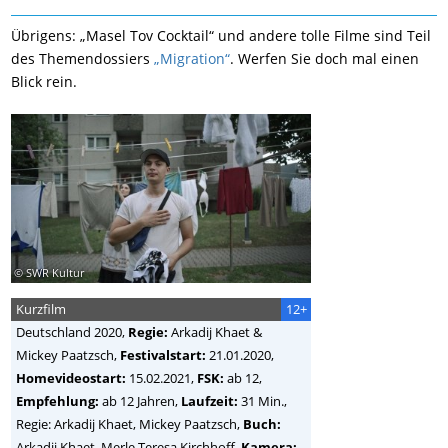
Übrigens: „Masel Tov Cocktail“ und andere tolle Filme sind Teil
des Themendossiers
„Migration“
. Werfen Sie doch mal einen
Blick rein.
© SWR Kultur
Kurzfilm
12+
Deutschland
2020,
Regie:
Arkadij Khaet &
Mickey Paatzsch
,
Festivalstart:
21.01.2020,
Homevideostart:
15.02.2021,
FSK:
ab 12,
Empfehlung:
ab 12 Jahren,
Laufzeit:
31 Min.,
Regie: Arkadij Khaet, Mickey Paatzsch,
Buch:
Arkadij Khaet, Merle Teresa Kirchhoff,
Kamera: