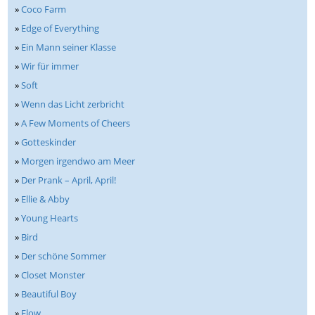
»
Coco Farm
»
Edge of Everything
»
Ein Mann seiner Klasse
»
Wir für immer
»
Soft
»
Wenn das Licht zerbricht
»
A Few Moments of Cheers
»
Gotteskinder
»
Morgen irgendwo am Meer
»
Der Prank – April, April!
»
Ellie & Abby
»
Young Hearts
»
Bird
»
Der schöne Sommer
»
Closet Monster
»
Beautiful Boy
»
Flow