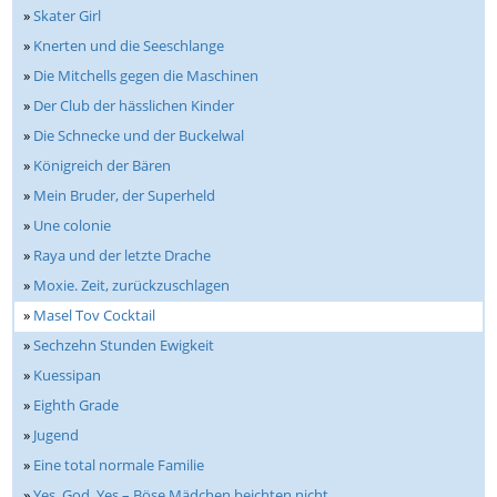
»
Skater Girl
»
Knerten und die Seeschlange
»
Die Mitchells gegen die Maschinen
»
Der Club der hässlichen Kinder
»
Die Schnecke und der Buckelwal
»
Königreich der Bären
»
Mein Bruder, der Superheld
»
Une colonie
»
Raya und der letzte Drache
»
Moxie. Zeit, zurückzuschlagen
»
Masel Tov Cocktail
»
Sechzehn Stunden Ewigkeit
»
Kuessipan
»
Eighth Grade
»
Jugend
»
Eine total normale Familie
»
Yes, God, Yes – Böse Mädchen beichten nicht