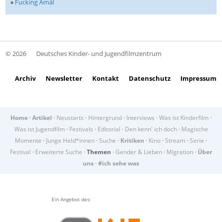
»
Fucking Åmål
© 2026
Deutsches Kinder- und Jugendfilmzentrum
Archiv
Newsletter
Kontakt
Datenschutz
Impressum
Home
·
Artikel
·
Neustarts
·
Hintergrund
·
Interviews
·
Was ist Kinderfilm
·
Was ist Jugendfilm
·
Festivals
·
Editorial
·
Den kenn' ich doch
·
Magische
Momente
·
Junge Held*innen
·
Suche
·
Kritiken
·
Kino
·
Stream
·
Serie
·
Festival
·
Erweiterte Suche
·
Themen
·
Gender & Lieben
·
Migration
·
Über
uns
·
#ich sehe was
Ein Angebot des: