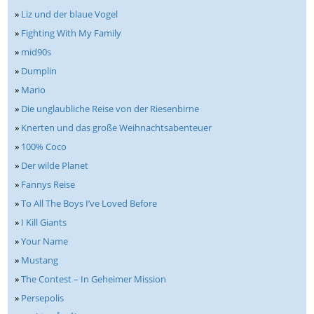
»
Liz und der blaue Vogel
»
Fighting With My Family
»
mid90s
»
Dumplin
»
Mario
»
Die unglaubliche Reise von der Riesenbirne
»
Knerten und das große Weihnachtsabenteuer
»
100% Coco
»
Der wilde Planet
»
Fannys Reise
»
To All The Boys I’ve Loved Before
»
I Kill Giants
»
Your Name
»
Mustang
»
The Contest – In Geheimer Mission
»
Persepolis