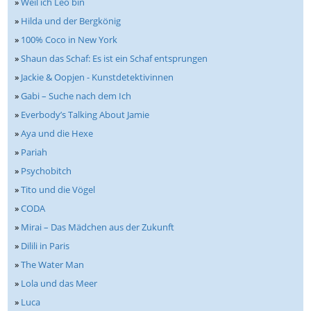
»
Weil ich Leo bin
»
Hilda und der Bergkönig
»
100% Coco in New York
»
Shaun das Schaf: Es ist ein Schaf entsprungen
»
Jackie & Oopjen - Kunstdetektivinnen
»
Gabi – Suche nach dem Ich
»
Everbody’s Talking About Jamie
»
Aya und die Hexe
»
Pariah
»
Psychobitch
»
Tito und die Vögel
»
CODA
»
Mirai – Das Mädchen aus der Zukunft
»
Dilili in Paris
»
The Water Man
»
Lola und das Meer
»
Luca