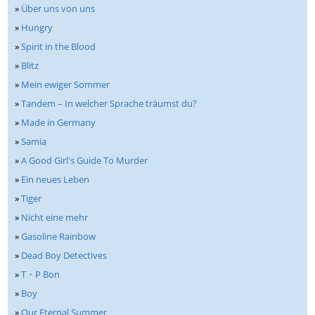
»
Über uns von uns
»
Hungry
»
Spirit in the Blood
»
Blitz
»
Mein ewiger Sommer
»
Tandem – In welcher Sprache träumst du?
»
Made in Germany
»
Samia
»
A Good Girl's Guide To Murder
»
Ein neues Leben
»
Tiger
»
Nicht eine mehr
»
Gasoline Rainbow
»
Dead Boy Detectives
»
T・P Bon
»
Boy
»
Our Eternal Summer