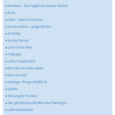
»
Romería – Das Tagebuch meiner Mutter
»
Enzo
»
Nawi – Dear Future Me
»
Jeunes mères – Junge Mütter
»
A Family
»
Sunny Dancer
»
Lord of the Flies
»
Folktales
»
Little Trouble Girls
»
Das fast normale Leben
»
Run me wild
»
Stranger Things (Staffel 5)
»
Jupiter
»
Die jüngste Tochter
»
Der geheimnisvolle Blick des Flamingos
»
Left-Handed Girl