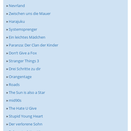
»
Nevrland
»
Zwischen uns die Mauer
»
Harajuku
»
Systemsprenger
»
Ein leichtes Mädchen
»
Paranza: Der Clan der Kinder
»
Don’t Give a Fox
»
Stranger Things 3
»
Drei Schritte zu dir
»
Orangentage
»
Roads
»
The Sun is also a Star
»
mid90s
»
The Hate U Give
»
Stupid Young Heart
»
Der verlorene Sohn