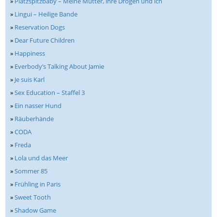
»
Platzspitzbaby – Meine Mutter, ihre Drogen und ich
»
Lingui – Heilige Bande
»
Reservation Dogs
»
Dear Future Children
»
Happiness
»
Everbody’s Talking About Jamie
»
Je suis Karl
»
Sex Education – Staffel 3
»
Ein nasser Hund
»
Räuberhände
»
CODA
»
Freda
»
Lola und das Meer
»
Sommer 85
»
Frühling in Paris
»
Sweet Tooth
»
Shadow Game