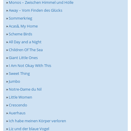
»
Monos – Zwischen Himmel und Hölle
»
Away – Vom Finden des Glücks
»
Sommerkrieg
»
Acasă, My Home
»
Scheme Birds
»
All Day and a Night
»
Children Of The Sea
»
Giant Little Ones
»
I Am Not Okay With This
»
Sweet Thing
»
Jumbo
»
Notre-Dame du Nil
»
Little Women
»
Crescendo
»
Auerhaus
»
Ich habe meinen Körper verloren
»
Liz und der blaue Vogel