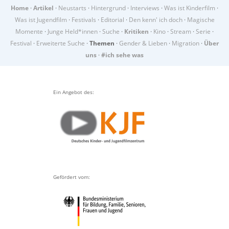
Home
·
Artikel
·
Neustarts
·
Hintergrund
·
Interviews
·
Was ist Kinderfilm
·
Was ist Jugendfilm
·
Festivals
·
Editorial
·
Den kenn' ich doch
·
Magische
Momente
·
Junge Held*innen
·
Suche
·
Kritiken
·
Kino
·
Stream
·
Serie
·
Festival
·
Erweiterte Suche
·
Themen
·
Gender & Lieben
·
Migration
·
Über
uns
·
#ich sehe was
Ein Angebot des:
Gefördert vom: