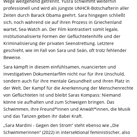
Wege weitgehend getrennt. Yusra schwimmt weiterhin
professionell und wird als jüngste UNHCR-Botschafterin aller
Zeiten durch Barack Obama geehrt. Sara hingegen schließt
sich, noch während sie auf ihren Prozess in Griechenland
wartet, Sea-Watch an. Der Film kontrastiert somit legale,
institutionalisierte Formen der Geflüchtetenhilfe und der
Kriminalisierung der privaten Seenotrettung. Letztere
geschieht, wie im Fall von Sara und Seán, oft trotz fehlender
Beweise.
Sara kämpft in diesem einfühlsamen, nuancierten und
investigativen Dokumentarfilm nicht nur für ihre Unschuld,
sondern auch für ihre mentale Gesundheit und ihren Platz in
der Welt. Der Kampf für die Anerkennung der Menschenrechte
von Geflüchteten ist und bleibt Saras Kompass: Niemand
könne sie aufhalten und zum Schweigen bringen. Das
Schwimmen, ihre Freund*innen und Anwält*innen, die Musik
und das Tanzen geben ihr dabei Kraft.
„Sara Mardini - Gegen den Strom“ steht ebenso wie „Die
Schwimmerinnen“ (2022) in intersektional feministischer, also