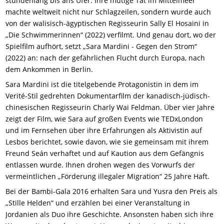
stundenlang bis ans Ufer. Ihre mutige Tat im Mittelmeer
machte weltweit nicht nur Schlagzeilen, sondern wurde auch
von der walisisch-ägyptischen Regisseurin Sally El Hosaini in
„Die Schwimmerinnen“ (2022) verfilmt. Und genau dort, wo der
Spielfilm aufhört, setzt „Sara Mardini - Gegen den Strom“
(2022) an: nach der gefährlichen Flucht durch Europa, nach
dem Ankommen in Berlin.
Sara Mardini ist die titelgebende Protagonistin in dem im
Verité-Stil gedrehten Dokumentarfilm der kanadisch-jüdisch-
chinesischen Regisseurin Charly Wai Feldman. Über vier Jahre
zeigt der Film, wie Sara auf großen Events wie TEDxLondon
und im Fernsehen über ihre Erfahrungen als Aktivistin auf
Lesbos berichtet, sowie davon, wie sie gemeinsam mit ihrem
Freund Seán verhaftet und auf Kaution aus dem Gefängnis
entlassen wurde. Ihnen drohen wegen des Vorwurfs der
vermeintlichen „Förderung illegaler Migration“ 25 Jahre Haft.
Bei der Bambi-Gala 2016 erhalten Sara und Yusra den Preis als
„Stille Helden“ und erzählen bei einer Veranstaltung in
Jordanien als Duo ihre Geschichte. Ansonsten haben sich ihre