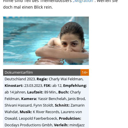
Filme sind Teil des Themendossiers
„Migration“
. Werfen Sie
doch mal einen Blick rein.
© mindjazz pictures
Dokumentarfilm
14+
Deutschland
2023,
Regie:
Charly Wai Feldman
,
Kinostart:
23.03.2023,
FSK:
ab 12,
Empfehlung:
ab 14 Jahren,
Laufzeit:
89 Min.,
Buch:
Charly
Feldman,
Kamera:
Yassir Benchelah, Janis Brod,
Shivani Hassard, Fynn Stoldt,
Schnitt:
Zamarin
Wahdat,
Musik:
K River Records, Laurens von
Oswald, Leopold Faerberboeck,
Produktion:
Docdays Productions Gmbh,
Verleih:
mindjazz