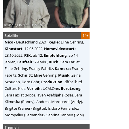
© Darling Berlin / UCM.ONE
Spielfilm
14+
Nico
-
Deutschland
2021,
Regie:
Eline Gehring
,
Kinostart:
12.05.2022,
Homevideostart:
28.10.2022,
FSK:
ab 12,
Empfehlung:
ab 14
Jahren,
Laufzeit:
79 Min.,
Buch:
Sara Fazilat,
Eline Gehring, Francy Fabritz,
Kamera:
Francy
Fabritz,
Schnitt:
Eline Gehring,
Musik:
Zeina
Azouqah, Doro Bohr,
Produktion:
dffb/Third
Culture Kids,
Verleih:
UCM.One,
Besetzung:
Sara Fazilat (Nico), Javeh Asefdjah (Rosa), Sara
Klimoska (Ronny), Andreas Marquardt (Andy),
Brigitte Kramer (Brigitte), Isidoro Fernandez
Mompelier (Fernandez), Sabrina Tannen (Toni)
Themen