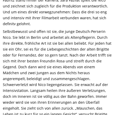
Fabritz stand hinter der Kamera, Sara Fazilat spielt die Nico
und zeichnet sich zugleich für die Produktion verantwortlich.
Und um eines direkt vorwegzunehmen: Dass die drei so eng
und intensiv mit ihrer Filmarbeit verbunden waren, hat sich
definitv gelohnt.
Selbstbewusst und offen ist sie, die junge Deutsch-Perserin
Nico. Sie lebt in Berlin und arbeitet als Altenpflegerin. Durch
ihre direkte, fröhliche Art ist sie bei allen beliebt. Für jeden hat
sie ein Ohr, sei es für die Liebesgeschichten der alten Brigitte
oder für Fernandez, der so gern tanzt. Nach der Arbeit trifft sie
sich mit ihrer besten Freundin Rosa und streift durch die
Gegend. Doch dann wird sie eines Abends von einem
Mädchen und zwei Jungen aus dem Nichts heraus
angerempelt, beleidigt und zusammengeschlagen.
Schwerverletzt wird Nico liegengelassen. Sie erwacht auf der
Intensivstation. Langsam heilen ihre äußeren Verletzungen,
doch im Inneren ist sie völlig aus der Bahn geworfen. Immer
wieder wird sie von ihren Erinnerungen an den Überfall
eingeholt. Sie zieht sich von allen zurück. „Mäuschen, das
Leben ist zu kurz für so ein langes Gesicht“, versucht Brigitte