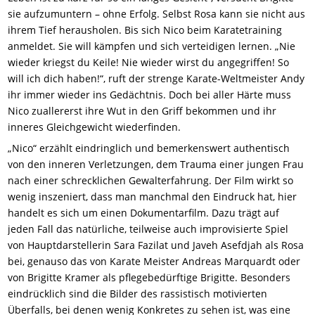
sie aufzumuntern – ohne Erfolg. Selbst Rosa kann sie nicht aus
ihrem Tief herausholen. Bis sich Nico beim Karatetraining
anmeldet. Sie will kämpfen und sich verteidigen lernen. „Nie
wieder kriegst du Keile! Nie wieder wirst du angegriffen! So
will ich dich haben!“, ruft der strenge Karate-Weltmeister Andy
ihr immer wieder ins Gedächtnis. Doch bei aller Härte muss
Nico zuallererst ihre Wut in den Griff bekommen und ihr
inneres Gleichgewicht wiederfinden.
„Nico“ erzählt eindringlich und bemerkenswert authentisch
von den inneren Verletzungen, dem Trauma einer jungen Frau
nach einer schrecklichen Gewalterfahrung. Der Film wirkt so
wenig inszeniert, dass man manchmal den Eindruck hat, hier
handelt es sich um einen Dokumentarfilm. Dazu trägt auf
jeden Fall das natürliche, teilweise auch improvisierte Spiel
von Hauptdarstellerin Sara Fazilat und Javeh Asefdjah als Rosa
bei, genauso das von Karate Meister Andreas Marquardt oder
von Brigitte Kramer als pflegebedürftige Brigitte. Besonders
eindrücklich sind die Bilder des rassistisch motivierten
Überfalls, bei denen wenig Konkretes zu sehen ist, was eine