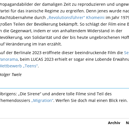
Propagandabilder der damaligen Zeit zu reproduzieren und ungewo
Partei für das iranische Regime zu ergreifen. Denn jenes wurde na
Machtübernahme durch
„Revolutionsführer“ Khomeini
im Jahr 197
großen Teilen der Bevölkerung bekämpft. So schlägt der Film eine 
in die Gegenwart, indem er von anhaltendem Widerstand in der
Bevölkerung, von Solidarität und der bis heute ungebrochenen Ho
auf Veränderung im Iran erzählt.
Auf der Berlinale 2023 eröffnete dieser beeindruckende Film die
Se
Panorama
, beim LUCAS 2023 erhielt er sogar eine Lobende Erwähn
Wettbewerb „Teens“
.
Holger Twele
Übrigens: „Die Sirene“ und andere tolle Filme sind Teil des
Themendossiers
„Migration“
. Werfen Sie doch mal einen Blick rein.
Archiv
N