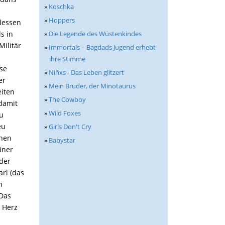
»
Koschka
»
Hoppers
 dessen
»
Die Legende des Wüstenkindes
s in
Militär
»
Immortals – Bagdads Jugend erhebt
ihre Stimme
ise
»
Niñxs - Das Leben glitzert
er
»
Mein Bruder, der Minotaurus
eiten
»
The Cowboy
 damit
»
Wild Foxes
zu
eu
»
Girls Don't Cry
onen
»
Babystar
iner
lder
ari (das
n
 Das
s Herz