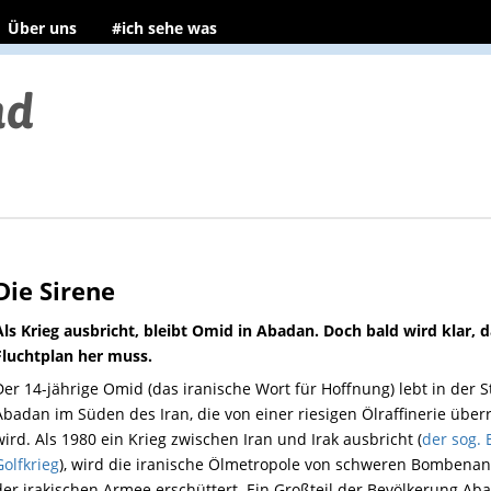
Über uns
#ich sehe was
Die Sirene
Als Krieg ausbricht, bleibt Omid in Abadan. Doch bald wird klar, d
Fluchtplan her muss.
Der 14-jährige Omid (das iranische Wort für Hoffnung) lebt in der S
Abadan im Süden des Iran, die von einer riesigen Ölraffinerie über
wird. Als 1980 ein Krieg zwischen Iran und Irak ausbricht (
der sog. 
Golfkrieg
), wird die iranische Ölmetropole von schweren Bombenan
der irakischen Armee erschüttert. Ein Großteil der Bevölkerung Ab