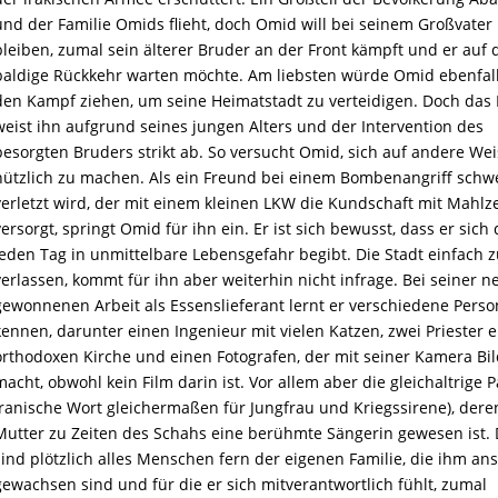
und der Familie Omids flieht, doch Omid will bei seinem Großvater
bleiben, zumal sein älterer Bruder an der Front kämpft und er auf
baldige Rückkehr warten möchte. Am liebsten würde Omid ebenfall
den Kampf ziehen, um seine Heimatstadt zu verteidigen. Doch das 
weist ihn aufgrund seines jungen Alters und der Intervention des
besorgten Bruders strikt ab. So versucht Omid, sich auf andere We
nützlich zu machen. Als ein Freund bei einem Bombenangriff schw
verletzt wird, der mit einem kleinen LKW die Kundschaft mit Mahlz
versorgt, springt Omid für ihn ein. Er ist sich bewusst, dass er sich
jeden Tag in unmittelbare Lebensgefahr begibt. Die Stadt einfach 
verlassen, kommt für ihn aber weiterhin nicht infrage. Bei seiner n
gewonnenen Arbeit als Essenslieferant lernt er verschiedene Pers
kennen, darunter einen Ingenieur mit vielen Katzen, zwei Priester e
orthodoxen Kirche und einen Fotografen, der mit seiner Kamera Bi
macht, obwohl kein Film darin ist. Vor allem aber die gleichaltrige P
iranische Wort gleichermaßen für Jungfrau und Kriegssirene), dere
Mutter zu Zeiten des Schahs eine berühmte Sängerin gewesen ist.
sind plötzlich alles Menschen fern der eigenen Familie, die ihm an
gewachsen sind und für die er sich mitverantwortlich fühlt, zumal