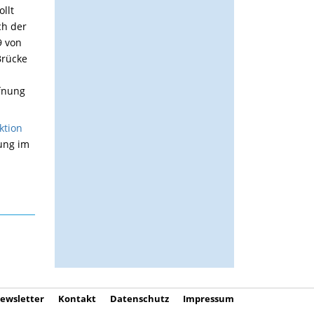
llt
ch der
9 von
Brücke
ffnung
ktion
ung im
ewsletter
Kontakt
Datenschutz
Impressum