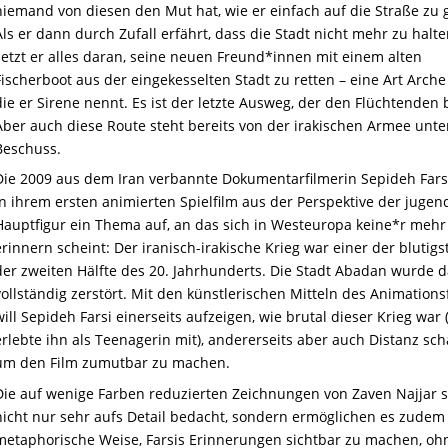
niemand von diesen den Mut hat, wie er einfach auf die Straße zu 
Als er dann durch Zufall erfährt, dass die Stadt nicht mehr zu halten
setzt er alles daran, seine neuen Freund*innen mit einem alten
Fischerboot aus der eingekesselten Stadt zu retten – eine Art Arch
die er Sirene nennt. Es ist der letzte Ausweg, der den Flüchtenden b
Aber auch diese Route steht bereits von der irakischen Armee unte
Beschuss.
Die 2009 aus dem Iran verbannte Dokumentarfilmerin Sepideh Farsi
in ihrem ersten animierten Spielfilm aus der Perspektive der jugen
Hauptfigur ein Thema auf, an das sich in Westeuropa keine*r mehr
erinnern scheint: Der iranisch-irakische Krieg war einer der blutigs
der zweiten Hälfte des 20. Jahrhunderts. Die Stadt Abadan wurde 
vollständig zerstört. Mit den künstlerischen Mitteln des Animations
will Sepideh Farsi einerseits aufzeigen, wie brutal dieser Krieg war 
erlebte ihn als Teenagerin mit), andererseits aber auch Distanz sch
um den Film zumutbar zu machen.
Die auf wenige Farben reduzierten Zeichnungen von Zaven Najjar 
nicht nur sehr aufs Detail bedacht, sondern ermöglichen es zudem
metaphorische Weise, Farsis Erinnerungen sichtbar zu machen, oh