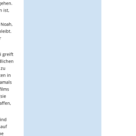
gehen.
 ist,
e Noah,
leibt.
r
 greift
dlichen
 zu
ten in
damals
films
(sie
affen,
sind
 auf
ne