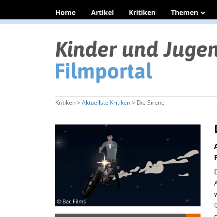
Home
Artikel
Kritiken
Themen
Kritiken >
Aktuellste Kritiken
> Die Sirene
© Bac Films