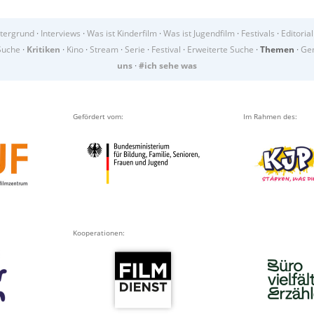
tergrund
·
Interviews
·
Was ist Kinderfilm
·
Was ist Jugendfilm
·
Festivals
·
Editorial
Suche
·
Kritiken
·
Kino
·
Stream
·
Serie
·
Festival
·
Erweiterte Suche
·
Themen
·
Gen
uns
·
#ich sehe was
Gefördert vom:
Im Rahmen des:
Kooperationen: