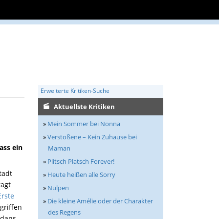
Erweiterte Kritiken-Suche
Aktuellste Kritiken
»
Mein Sommer bei Nonna
»
Verstoßene – Kein Zuhause bei
ass ein
Maman
»
Plitsch Platsch Forever!
tadt
»
Heute heißen alle Sorry
ragt
»
Nulpen
Erste
»
Die kleine Amélie oder der Charakter
griffen
des Regens
adans