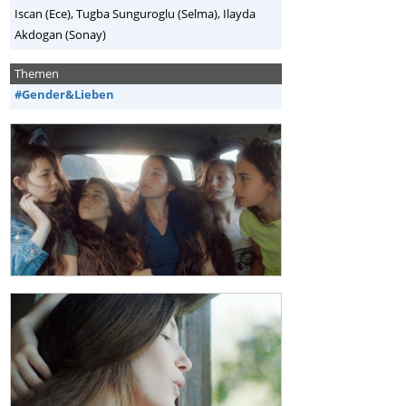
Iscan (Ece), Tugba Sunguroglu (Selma), Ilayda
Akdogan (Sonay)
Themen
#Gender&Lieben