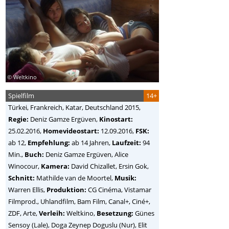
© Weltkino
Spielfilm
14+
Türkei, Frankreich, Katar, Deutschland
2015,
Regie:
Deniz Gamze Ergüven
,
Kinostart:
25.02.2016,
Homevideostart:
12.09.2016,
FSK:
ab 12,
Empfehlung:
ab 14 Jahren,
Laufzeit:
94
Min.,
Buch:
Deniz Gamze Ergüven, Alice
Winocour,
Kamera:
David Chizallet, Ersin Gok,
Schnitt:
Mathilde van de Moortel,
Musik:
Warren Ellis,
Produktion:
CG Cinéma, Vistamar
Filmprod., Uhlandfilm, Bam Film, Canal+, Ciné+,
ZDF, Arte,
Verleih:
Weltkino,
Besetzung:
Günes
Sensoy (Lale), Doga Zeynep Doguslu (Nur), Elit