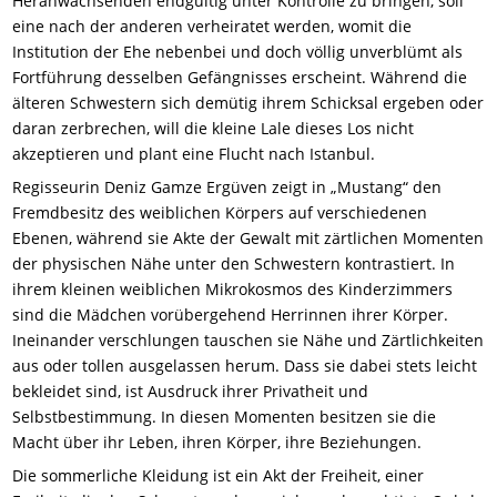
Heranwachsenden endgültig unter Kontrolle zu bringen, soll
eine nach der anderen verheiratet werden, womit die
Institution der Ehe nebenbei und doch völlig unverblümt als
Fortführung desselben Gefängnisses erscheint. Während die
älteren Schwestern sich demütig ihrem Schicksal ergeben oder
daran zerbrechen, will die kleine Lale dieses Los nicht
akzeptieren und plant eine Flucht nach Istanbul.
Regisseurin Deniz Gamze Ergüven zeigt in „Mustang“ den
Fremdbesitz des weiblichen Körpers auf verschiedenen
Ebenen, während sie Akte der Gewalt mit zärtlichen Momenten
der physischen Nähe unter den Schwestern kontrastiert. In
ihrem kleinen weiblichen Mikrokosmos des Kinderzimmers
sind die Mädchen vorübergehend Herrinnen ihrer Körper.
Ineinander verschlungen tauschen sie Nähe und Zärtlichkeiten
aus oder tollen ausgelassen herum. Dass sie dabei stets leicht
bekleidet sind, ist Ausdruck ihrer Privatheit und
Selbstbestimmung. In diesen Momenten besitzen sie die
Macht über ihr Leben, ihren Körper, ihre Beziehungen.
Die sommerliche Kleidung ist ein Akt der Freiheit, einer