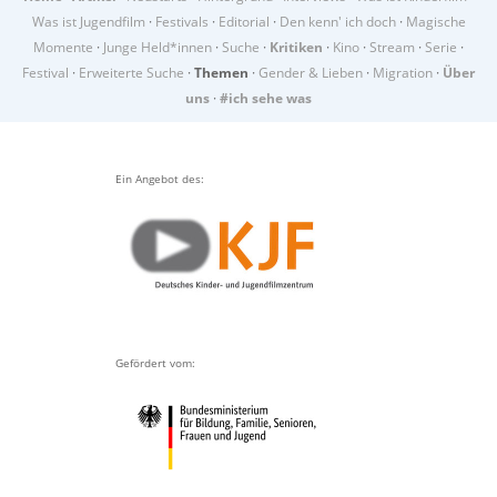
Was ist Jugendfilm
·
Festivals
·
Editorial
·
Den kenn' ich doch
·
Magische
Momente
·
Junge Held*innen
·
Suche
·
Kritiken
·
Kino
·
Stream
·
Serie
·
Festival
·
Erweiterte Suche
·
Themen
·
Gender & Lieben
·
Migration
·
Über
uns
·
#ich sehe was
Ein Angebot des:
Gefördert vom: