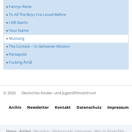
»
Fannys Reise
»
To All The Boys I’ve Loved Before
»
I Kill Giants
»
Your Name
»
Mustang
»
The Contest – In Geheimer Mission
»
Persepolis
»
Fucking Åmål
© 2026
Deutsches Kinder- und Jugendfilmzentrum
Archiv
Newsletter
Kontakt
Datenschutz
Impressum
Home
·
Artikel
·
Neustarts
·
Hintergrund
·
Interviews
·
Was ist Kinderfilm
·