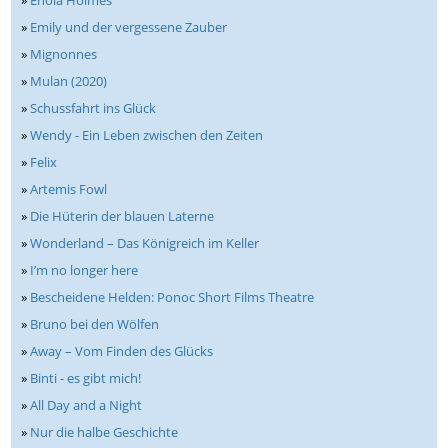
»
Enola Holmes
»
Emily und der vergessene Zauber
»
Mignonnes
»
Mulan (2020)
»
Schussfahrt ins Glück
»
Wendy - Ein Leben zwischen den Zeiten
»
Felix
»
Artemis Fowl
»
Die Hüterin der blauen Laterne
»
Wonderland – Das Königreich im Keller
»
I’m no longer here
»
Bescheidene Helden: Ponoc Short Films Theatre
»
Bruno bei den Wölfen
»
Away – Vom Finden des Glücks
»
Binti - es gibt mich!
»
All Day and a Night
»
Nur die halbe Geschichte