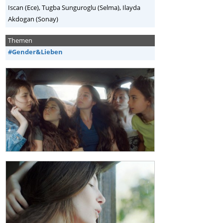
Iscan (Ece), Tugba Sunguroglu (Selma), Ilayda
Akdogan (Sonay)
Themen
#Gender&Lieben