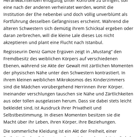
Heranwachsenden endgültig unter Kontrolle zu bringen, soll
eine nach der anderen verheiratet werden, womit die
Institution der Ehe nebenbei und doch völlig unverblümt als
Fortführung desselben Gefängnisses erscheint. Während die
älteren Schwestern sich demütig ihrem Schicksal ergeben oder
daran zerbrechen, will die kleine Lale dieses Los nicht
akzeptieren und plant eine Flucht nach Istanbul.
Regisseurin Deniz Gamze Ergüven zeigt in „Mustang“ den
Fremdbesitz des weiblichen Körpers auf verschiedenen
Ebenen, während sie Akte der Gewalt mit zärtlichen Momenten
der physischen Nähe unter den Schwestern kontrastiert. In
ihrem kleinen weiblichen Mikrokosmos des Kinderzimmers
sind die Mädchen vorübergehend Herrinnen ihrer Körper.
Ineinander verschlungen tauschen sie Nähe und Zärtlichkeiten
aus oder tollen ausgelassen herum. Dass sie dabei stets leicht
bekleidet sind, ist Ausdruck ihrer Privatheit und
Selbstbestimmung. In diesen Momenten besitzen sie die
Macht über ihr Leben, ihren Körper, ihre Beziehungen.
Die sommerliche Kleidung ist ein Akt der Freiheit, einer