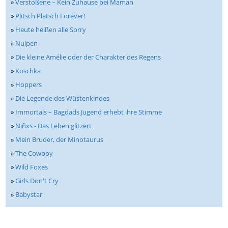
»
Verstoßene – Kein Zuhause bei Maman
»
Plitsch Platsch Forever!
»
Heute heißen alle Sorry
»
Nulpen
»
Die kleine Amélie oder der Charakter des Regens
»
Koschka
»
Hoppers
»
Die Legende des Wüstenkindes
»
Immortals – Bagdads Jugend erhebt ihre Stimme
»
Niñxs - Das Leben glitzert
»
Mein Bruder, der Minotaurus
»
The Cowboy
»
Wild Foxes
»
Girls Don't Cry
»
Babystar