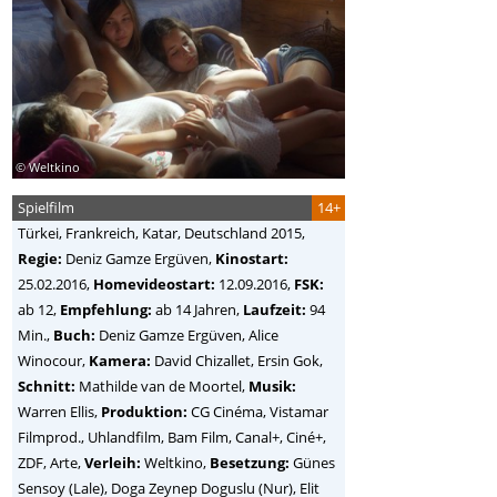
© Weltkino
Spielfilm
14+
Türkei, Frankreich, Katar, Deutschland
2015,
Regie:
Deniz Gamze Ergüven
,
Kinostart:
25.02.2016,
Homevideostart:
12.09.2016,
FSK:
ab 12,
Empfehlung:
ab 14 Jahren,
Laufzeit:
94
Min.,
Buch:
Deniz Gamze Ergüven, Alice
Winocour,
Kamera:
David Chizallet, Ersin Gok,
Schnitt:
Mathilde van de Moortel,
Musik:
Warren Ellis,
Produktion:
CG Cinéma, Vistamar
Filmprod., Uhlandfilm, Bam Film, Canal+, Ciné+,
ZDF, Arte,
Verleih:
Weltkino,
Besetzung:
Günes
Sensoy (Lale), Doga Zeynep Doguslu (Nur), Elit