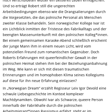
hoch verschuldeten Mutter ein besseres Leben ermöglichen.
Und so erträgt Robert still die ungerechten
Arbeitsbedingungen ebenso wie die Drangsalierungen durch
die Vorgesetzten, die das polnische Personal als Menschen
zweiter Klasse behandeln. Sein norwegischer Kollege Ivar ist
ein Lichtblick inmitten der Tristesse des Fabrikalltags und der
beengten Massenunterkunft mit den polnischen Kolleg*innen.
Bei einem gemeinsamen Karaoke-Abend schließlich erscheint
der junge Mann ihm in einem neuen Licht, wird vom
potenziellen Freund zum romantischen Gegenüber. Doch
Roberts Erfahrungen mit queerfeindlicher Gewalt in der
polnischen Heimat stehen ihm bei der Beziehungsanbahnung
im Weg. Wie kann er sich mit diesen traumatischen
Erinnerungen und im homophoben Klima seines Kollegiums
auf diese für ihn neue Erfahrung einlassen?
In „Norwegian Dream“ erzählt Regisseur Leiv Igor Devold eine
schwule Liebesgeschichte im Kontext komplexer
Machtdynamiken. Obwohl Ivar als Schwarze, queere Person
innerhalb der Fabrikhalle durch die polnischen
Arbeitsmigrant*innen Rassismus erfährt, steht er im