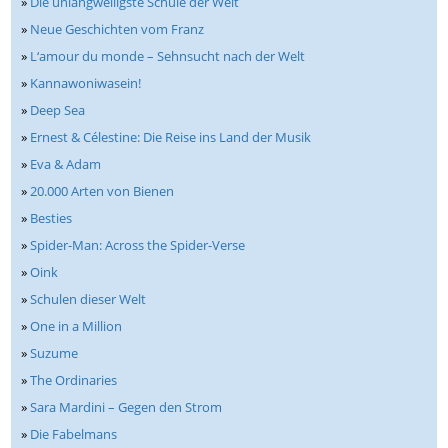
»
Die unlangweiligste Schule der Welt
»
Neue Geschichten vom Franz
»
L‘amour du monde – Sehnsucht nach der Welt
»
Kannawoniwasein!
»
Deep Sea
»
Ernest & Célestine: Die Reise ins Land der Musik
»
Eva & Adam
»
20.000 Arten von Bienen
»
Besties
»
Spider-Man: Across the Spider-Verse
»
Oink
»
Schulen dieser Welt
»
One in a Million
»
Suzume
»
The Ordinaries
»
Sara Mardini – Gegen den Strom
»
Die Fabelmans