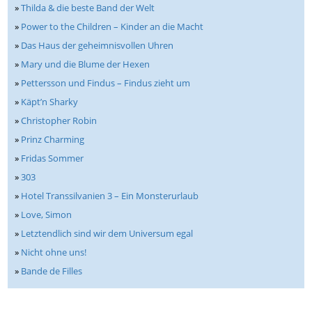
»
Thilda & die beste Band der Welt
»
Power to the Children – Kinder an die Macht
»
Das Haus der geheimnisvollen Uhren
»
Mary und die Blume der Hexen
»
Pettersson und Findus – Findus zieht um
»
Käpt’n Sharky
»
Christopher Robin
»
Prinz Charming
»
Fridas Sommer
»
303
»
Hotel Transsilvanien 3 – Ein Monsterurlaub
»
Love, Simon
»
Letztendlich sind wir dem Universum egal
»
Nicht ohne uns!
»
Bande de Filles