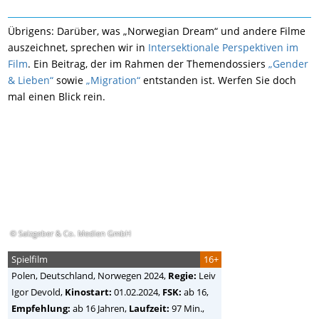
Übrigens: Darüber, was „Norwegian Dream“ und andere Filme
auszeichnet, sprechen wir in
Intersektionale Perspektiven im
Film
. Ein Beitrag, der im Rahmen der Themendossiers
„Gender
& Lieben“
sowie
„Migration“
entstanden ist. Werfen Sie doch
mal einen Blick rein.
© Salzgeber & Co. Medien GmbH
Spielfilm
16+
Polen, Deutschland, Norwegen
2024,
Regie:
Leiv
Igor Devold
,
Kinostart:
01.02.2024,
FSK:
ab 16,
Empfehlung:
ab 16 Jahren,
Laufzeit:
97 Min.,