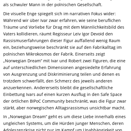
als schwuler Mann in der polnischen Gesellschaft.
Die visuelle Enge spiegelt sich im narrativen Fokus wider:
Während wir über Ivar zwar erfahren, wie seine beruflichen
Träume und Vorliebe für Drag mit dem Männlichkeitsbild des
Vaters kollidieren, räumt Regisseur Leiv Igor Devoid den
Rassismuserfahrungen dieser Figur auffallend wenig Raum
ein, beziehungsweise beschränkt sie auf den Fabrikalltag im
polnischen Mikrokosmos der Fabrik. Einerseits zeigt
„Norwegian Dream“ mit Ivar und Robert zwei Figuren, die eine
auf unterschiedlichen Dimensionen angesiedelte Erfahrung
von Ausgrenzung und Diskriminierung teilen und denen es
trotzdem schwerfällt, den Schmerz des jeweils anderen
anzuerkennen. Andererseits bleibt die gesellschaftliche
Einbettung Ivars auf einen kurzen Ausflug in den Safe Space
der örtlichen BIPoC Community beschränkt, was die Figur zwar
stärkt, aber norwegischen Alltagsrassismus unsichtbar macht.
In „Norwegian Dream“ geht es um diese Liebe innerhalb eines
ungleichen Systems, um die Hürden junger Menschen, deren
Adoleszenzkrise nicht nur im Kampf um Unabhängigkeit von