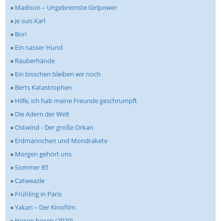
»
Madison – Ungebremste Girlpower
»
Je suis Karl
»
Bori
»
Ein nasser Hund
»
Räuberhände
»
Ein bisschen bleiben wir noch
»
Berts Katastrophen
»
Hilfe, ich hab meine Freunde geschrumpft
»
Die Adern der Welt
»
Ostwind - Der große Orkan
»
Erdmännchen und Mondrakete
»
Morgen gehört uns
»
Sommer 85
»
Catweazle
»
Frühling in Paris
»
Yakari – Der Kinofilm
»
Hexen hexen (2020)