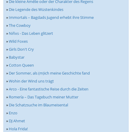
»
Die kleine Amélie oder der Charakter des Regens
»
Die Legende des Wüstenkindes
»
Immortals – Bagdads Jugend erhebt ihre Stimme
»
The Cowboy
»
Niñxs - Das Leben glitzert
»
Wild Foxes
»
Girls Don't Cry
»
Babystar
»
Cotton Queen
»
Der Sommer, als (m)ich meine Geschichte fand
»
Wohin der Wind uns trägt
»
Arco - Eine fantastische Reise durch die Zeiten
»
Romería – Das Tagebuch meiner Mutter
»
Die Schatzsuche im Blaumeisental
»
Enzo
»
DJ Ahmet
»
Hola Frida!