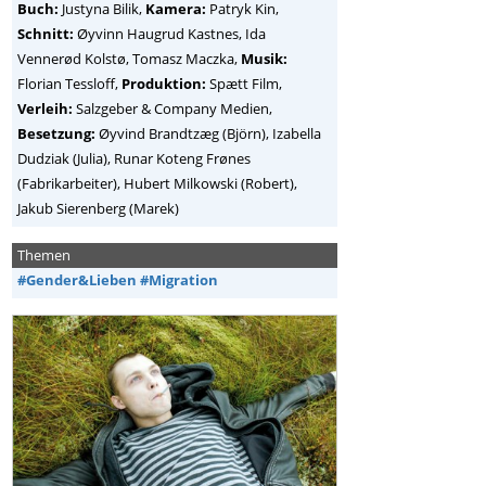
Buch:
Justyna Bilik,
Kamera:
Patryk Kin,
Schnitt:
Øyvinn Haugrud Kastnes, Ida
Vennerød Kolstø, Tomasz Maczka,
Musik:
Florian Tessloff,
Produktion:
Spætt Film,
Verleih:
Salzgeber & Company Medien,
Besetzung:
Øyvind Brandtzæg (Björn), Izabella
Dudziak (Julia), Runar Koteng Frønes
(Fabrikarbeiter), Hubert Milkowski (Robert),
Jakub Sierenberg (Marek)
Themen
#Gender&Lieben
#Migration