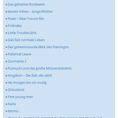
»
Das geheime Stockwerk
»
Jeunes mères – Junge Mütter
»
Nawi – Dear Future Me
»
Folktales
»
Little Trouble Girls
»
Das fast normale Leben
»
Der geheimnisvolle Blick des Flamingos
»
Paternal Leave
»
Zoomania 2
»
Pumuckl und das große Missverständnis
»
Kingdom – Die Zeit, die zählt
»
Ab morgen bin ich mutig
»
Zirkuskind
»
Fine young men
»
Karla
»
Momo
»
Wenn du Angst hast, nimmst du dein Herz in den Mund und