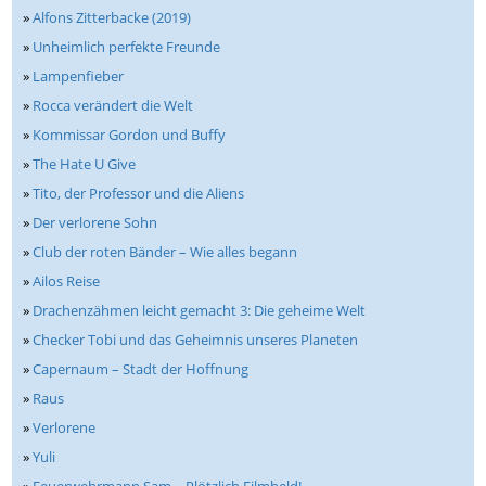
»
Alfons Zitterbacke (2019)
»
Unheimlich perfekte Freunde
»
Lampenfieber
»
Rocca verändert die Welt
»
Kommissar Gordon und Buffy
»
The Hate U Give
»
Tito, der Professor und die Aliens
»
Der verlorene Sohn
»
Club der roten Bänder – Wie alles begann
»
Ailos Reise
»
Drachenzähmen leicht gemacht 3: Die geheime Welt
»
Checker Tobi und das Geheimnis unseres Planeten
»
Capernaum – Stadt der Hoffnung
»
Raus
»
Verlorene
»
Yuli
»
Feuerwehrmann Sam – Plötzlich Filmheld!