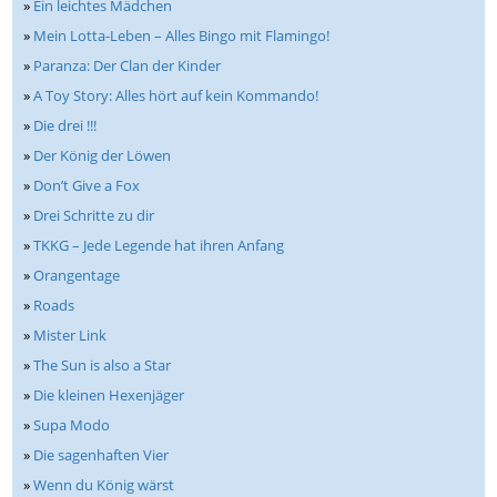
»
Ein leichtes Mädchen
»
Mein Lotta-Leben – Alles Bingo mit Flamingo!
»
Paranza: Der Clan der Kinder
»
A Toy Story: Alles hört auf kein Kommando!
»
Die drei !!!
»
Der König der Löwen
»
Don’t Give a Fox
»
Drei Schritte zu dir
»
TKKG – Jede Legende hat ihren Anfang
»
Orangentage
»
Roads
»
Mister Link
»
The Sun is also a Star
»
Die kleinen Hexenjäger
»
Supa Modo
»
Die sagenhaften Vier
»
Wenn du König wärst