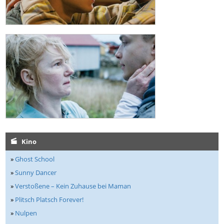
Kino
»
Ghost School
»
Sunny Dancer
»
Verstoßene – Kein Zuhause bei Maman
»
Plitsch Platsch Forever!
»
Nulpen