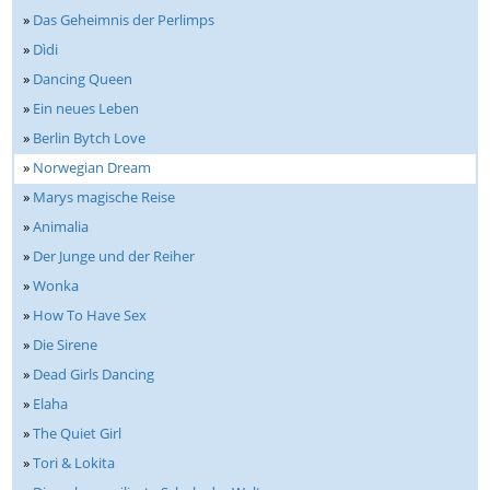
»
Das Geheimnis der Perlimps
»
Dìdi
»
Dancing Queen
»
Ein neues Leben
»
Berlin Bytch Love
»
Norwegian Dream
»
Marys magische Reise
»
Animalia
»
Der Junge und der Reiher
»
Wonka
»
How To Have Sex
»
Die Sirene
»
Dead Girls Dancing
»
Elaha
»
The Quiet Girl
»
Tori & Lokita