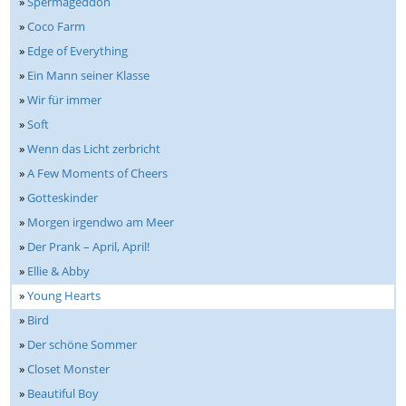
»
Spermageddon
»
Coco Farm
»
Edge of Everything
»
Ein Mann seiner Klasse
»
Wir für immer
»
Soft
»
Wenn das Licht zerbricht
»
A Few Moments of Cheers
»
Gotteskinder
»
Morgen irgendwo am Meer
»
Der Prank – April, April!
»
Ellie & Abby
»
Young Hearts
»
Bird
»
Der schöne Sommer
»
Closet Monster
»
Beautiful Boy