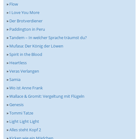
»
Flow
»
I Love You More
»
Der Brotverdiener
»
Paddington in Peru
»
Tandem – In welcher Sprache träumst du?
»
Mufasa: Der König der Löwen
»
Spirit in the Blood
»
Heartless
»
Veras Verlangen
»
Samia
»
Wo ist Anne Frank
»
Wallace & Gromit: Vergeltung mit Flügeln
»
Genesis
»
Tommi Tatze
»
Light Light Light
»
Alles steht Kopf 2
»
Kicken wie ein Mädchen