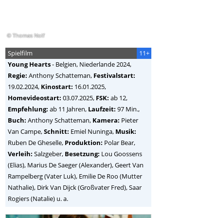
© Thomas Nolf
Spielfilm
11+
Young Hearts
-
Belgien, Niederlande
2024,
Regie:
Anthony Schatteman
,
Festivalstart:
19.02.2024,
Kinostart:
16.01.2025,
Homevideostart:
03.07.2025,
FSK:
ab 12,
Empfehlung:
ab 11 Jahren,
Laufzeit:
97 Min.,
Buch:
Anthony Schatteman,
Kamera:
Pieter
Van Campe,
Schnitt:
Emiel Nuninga,
Musik:
Ruben De Gheselle,
Produktion:
Polar Bear,
Verleih:
Salzgeber,
Besetzung:
Lou Goossens
(Elias), Marius De Saeger (Alexander), Geert Van
Rampelberg (Vater Luk), Emilie De Roo (Mutter
Nathalie), Dirk Van Dijck (Großvater Fred), Saar
Rogiers (Natalie) u. a.