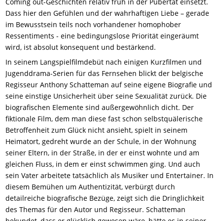
Coming out-Geschichten relativ früh in der Pubertät einsetzt.
Dass hier den Gefühlen und der wahrhaftigen Liebe – gerade
im Bewusstsein teils noch vorhandener homophober
Ressentiments - eine bedingungslose Priorität eingeräumt
wird, ist absolut konsequent und bestärkend.
In seinem Langspielfilmdebüt nach einigen Kurzfilmen und
Jugenddrama-Serien für das Fernsehen blickt der belgische
Regisseur Anthony Schatteman auf seine eigene Biografie und
seine einstige Unsicherheit über seine Sexualität zurück. Die
biografischen Elemente sind außergewöhnlich dicht. Der
fiktionale Film, dem man diese fast schon selbstquälerische
Betroffenheit zum Glück nicht ansieht, spielt in seinem
Heimatort, gedreht wurde an der Schule, in der Wohnung
seiner Eltern, in der Straße, in der er einst wohnte und am
gleichen Fluss, in dem er einst schwimmen ging. Und auch
sein Vater arbeitete tatsächlich als Musiker und Entertainer. In
diesem Bemühen um Authentizität, verbürgt durch
detailreiche biografische Bezüge, zeigt sich die Dringlichkeit
des Themas für den Autor und Regisseur. Schatteman
bekundet, dass er glücklich gewesen wäre, hätte es in seiner