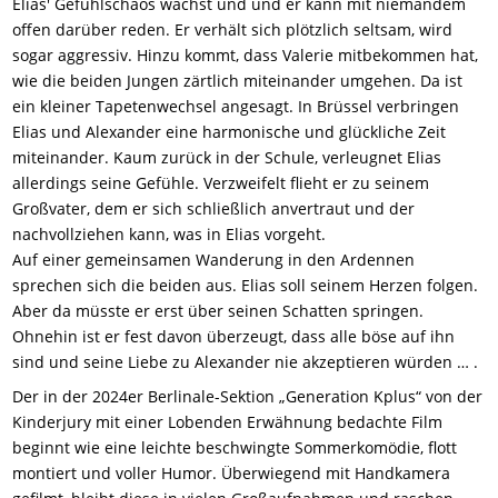
Elias' Gefühlschaos wächst und und er kann mit niemandem
offen darüber reden. Er verhält sich plötzlich seltsam, wird
sogar aggressiv. Hinzu kommt, dass Valerie mitbekommen hat,
wie die beiden Jungen zärtlich miteinander umgehen. Da ist
ein kleiner Tapetenwechsel angesagt. In Brüssel verbringen
Elias und Alexander eine harmonische und glückliche Zeit
miteinander. Kaum zurück in der Schule, verleugnet Elias
allerdings seine Gefühle. Verzweifelt flieht er zu seinem
Großvater, dem er sich schließlich anvertraut und der
nachvollziehen kann, was in Elias vorgeht.
Auf einer gemeinsamen Wanderung in den Ardennen
sprechen sich die beiden aus. Elias soll seinem Herzen folgen.
Aber da müsste er erst über seinen Schatten springen.
Ohnehin ist er fest davon überzeugt, dass alle böse auf ihn
sind und seine Liebe zu Alexander nie akzeptieren würden … .
Der in der 2024er Berlinale-Sektion „Generation Kplus“ von der
Kinderjury mit einer Lobenden Erwähnung bedachte Film
beginnt wie eine leichte beschwingte Sommerkomödie, flott
montiert und voller Humor. Überwiegend mit Handkamera