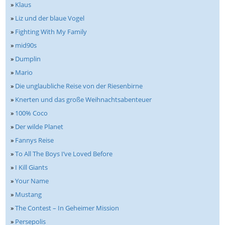
»
Klaus
»
Liz und der blaue Vogel
»
Fighting With My Family
»
mid90s
»
Dumplin
»
Mario
»
Die unglaubliche Reise von der Riesenbirne
»
Knerten und das große Weihnachtsabenteuer
»
100% Coco
»
Der wilde Planet
»
Fannys Reise
»
To All The Boys I’ve Loved Before
»
I Kill Giants
»
Your Name
»
Mustang
»
The Contest – In Geheimer Mission
»
Persepolis