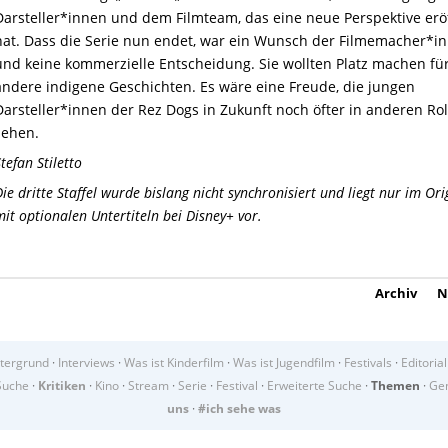
Darsteller*innen und dem Filmteam, das eine neue Perspektive erö
hat. Dass die Serie nun endet, war ein Wunsch der Filmemacher*i
und keine kommerzielle Entscheidung. Sie wollten Platz machen fü
andere indigene Geschichten. Es wäre eine Freude, die jungen
Darsteller*innen der Rez Dogs
in Zukunft
noch
öfter
in anderen Rol
sehen.
tefan Stiletto
Die dritte Staffel wurde bislang nicht synchronisiert und liegt nur im Ori
mit optionalen Untertiteln bei Disney+ vor.
Archiv
N
tergrund
·
Interviews
·
Was ist Kinderfilm
·
Was ist Jugendfilm
·
Festivals
·
Editorial
Suche
·
Kritiken
·
Kino
·
Stream
·
Serie
·
Festival
·
Erweiterte Suche
·
Themen
·
Gen
uns
·
#ich sehe was