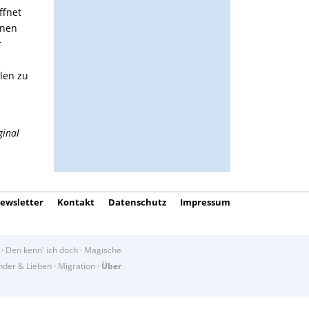
ffnet
nnen
r
len zu
ginal
ewsletter
Kontakt
Datenschutz
Impressum
·
Den kenn' ich doch
·
Magische
der & Lieben
·
Migration
·
Über