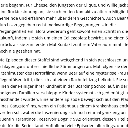
Serie begann. Für Cheese, den jüngsten der Clique, und Willie Jack 
eine Rückbesinnung an; sie suchen den Kontakt zu älteren Mitglie
Gemeinde und erfahren mehr über deren Geschichten. Auch Bear 
durch – zugegeben recht merkwürdige Begegnungen – in die
Vergangenheit ein. Elora wiederum geht sowohl einen Schritt in di
Zukunft, indem sie sich um einen Collegeplatz bewirbt, und einen S
zurück, als sie zum ersten Mal Kontakt zu ihrem Vater aufnimmt, de
noch nie gesehen hat.
Die Episoden dieser Staffel sind weitgehend in sich geschlossen u
schlagen ganz unterschiedliche Stimmungen an. Mal folgen sie de
Erzählmuster des Horrorfilms, wenn Bear auf eine mysteriöse Frau 
Ziegenfüßen trifft, die sich auf einem Rachefeldzug befindet. Sie su
einen der Peiniger ihrer Kindheit in der Boarding School auf, in der
indigenen Familien verschleppte Kinder systematisch gedemütigt 
misshandelt wurden. Eine andere Episode bewegt sich auf den Pf
eines Gangsterfilms, wenn ein Patient aus einem Krankenhaus entf
werden soll, wobei die Inszenierung sich noch einmal ganz eng an
Quentin Tarantinos „Reservoir Dogs“ (1992) orientiert, dessen Titel
Pate für die Serie stand. Auffallend viele Episoden allerdings, und d