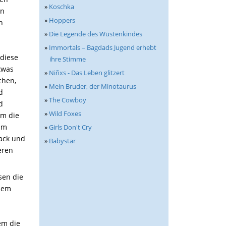
»
Koschka
on
»
Hoppers
n
»
Die Legende des Wüstenkindes
»
Immortals – Bagdads Jugend erhebt
 diese
ihre Stimme
etwas
»
Niñxs - Das Leben glitzert
chen,
»
Mein Bruder, der Minotaurus
d
»
The Cowboy
d
»
Wild Foxes
em die
 Im
»
Girls Don't Cry
Jack und
»
Babystar
eren
sen die
inem
em die