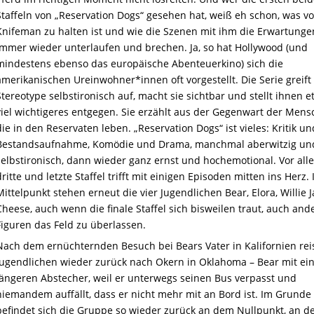
Staffeln von „Reservation Dogs“ gesehen hat, weiß eh schon, was v
Knifeman zu halten ist und wie die Szenen mit ihm die Erwartunge
immer wieder unterlaufen und brechen. Ja, so hat Hollywood (und
mindestens ebenso das europäische Abenteuerkino) sich die
amerikanischen Ureinwohner*innen oft vorgestellt. Die Serie greift
Stereotype selbstironisch auf, macht sie sichtbar und stellt ihnen 
viel wichtigeres entgegen. Sie erzählt aus der Gegenwart der Mens
die in den Reservaten leben. „Reservation Dogs“ ist vieles: Kritik un
Bestandsaufnahme, Komödie und Drama, manchmal aberwitzig un
selbstironisch, dann wieder ganz ernst und hochemotional. Vor all
dritte und letzte Staffel trifft mit einigen Episoden mitten ins Herz.
Mittelpunkt stehen erneut die vier Jugendlichen Bear, Elora, Willie 
Cheese, auch wenn die finale Staffel sich bisweilen traut, auch and
Figuren das Feld zu überlassen.
Nach dem ernüchternden Besuch bei Bears Vater in Kalifornien rei
Jugendlichen wieder zurück nach Okern in Oklahoma – Bear mit e
längeren Abstecher, weil er unterwegs seinen Bus verpasst und
niemandem auffällt, dass er nicht mehr mit an Bord ist. Im Grunde
befindet sich die Gruppe so wieder zurück an dem Nullpunkt, an d