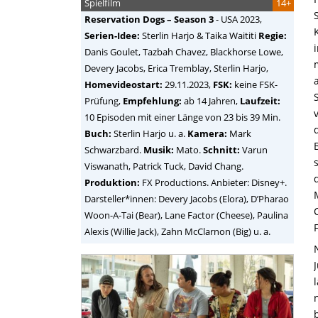
Spielfilm
14+
Reservation Dogs – Season 3
-
USA
2023,
Serien-Idee:
Sterlin Harjo & Taika Waititi
Regie:
Danis Goulet, Tazbah Chavez, Blackhorse Lowe,
Devery Jacobs, Erica Tremblay, Sterlin Harjo
,
Homevideostart:
29.11.2023,
FSK:
keine FSK-
Prüfung,
Empfehlung:
ab 14 Jahren,
Laufzeit:
10 Episoden mit einer Länge von 23 bis 39 Min.
Buch:
Sterlin Harjo u. a.
Kamera:
Mark
Schwarzbard.
Musik:
Mato.
Schnitt:
Varun
Viswanath, Patrick Tuck, David Chang.
Produktion:
FX Productions. Anbieter: Disney+.
Darsteller*innen: Devery Jacobs (Elora), D’Pharao
Woon-A-Tai (Bear), Lane Factor (Cheese), Paulina
Alexis (Willie Jack), Zahn McClarnon (Big) u. a.