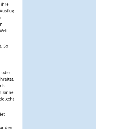
 ihre
Ausflug
em
en
Welt
. So
n oder
hreitet,
 ist
n Sinne
de geht
det
vor den