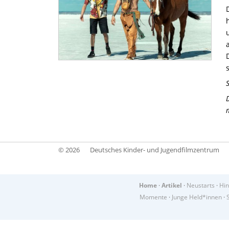
S
© 2026
Deutsches Kinder- und Jugendfilmzentrum
Home
·
Artikel
·
Neustarts
·
Hin
Momente
·
Junge Held*innen
·