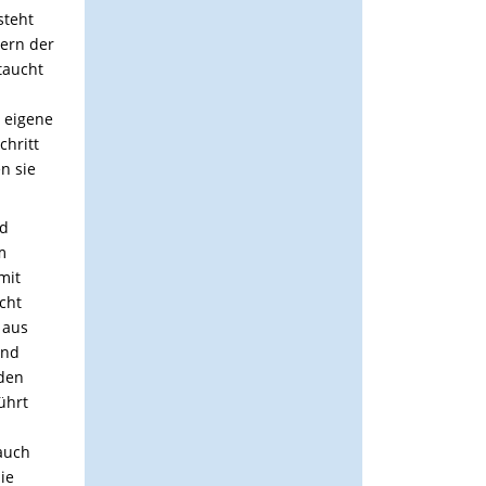
steht
dern der
taucht
e eigene
chritt
n sie
nd
m
mit
cht
 aus
und
aden
ührt
 auch
ie