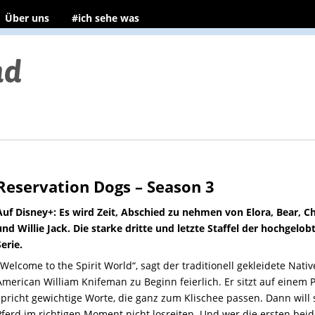
Über uns
#ich sehe was
Reservation Dogs – Season 3
Auf Disney+: Es wird Zeit, Abschied zu nehmen von Elora, Bear, C
und Willie Jack. Die starke dritte und letzte Staffel der hochgelob
Serie.
Welcome to the Spirit World“, sagt der traditionell gekleidete Nativ
American William Knifeman zu Beginn feierlich. Er sitzt auf einem P
spricht gewichtige Worte, die ganz zum Klischee passen. Dann will 
Pferd im richtigen Moment nicht losreiten. Und wer die ersten bei