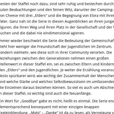
besten der Staffel noch dazu, sind sehr ruhig und bestechen durch
guten Beobachtungen und den feinen Witz, darunter der Camping-
von Cheese mit drei „Elders“ und die Begegnung von Elora mit ihr
Vater. Ganz nah ist die Serie in diesen Augenblicken an ihren jung
Figuren, die ihren Weg und ihren Platz in der Gesellschaft und der 
suchen und die dabei nie eindimensional agieren.
Immer wieder beschwört die Serie die Bedeutung der Gemeinschaft
steht hier weniger die Freundschaft der Jugendlichen im Zentrum,
sondern vielmehr, wie diese sich in ihrer Community verorten. Die
Beziehungen zwischen den Generationen nehmen einen großen
Stellenwert in dieser Staffel ein, sei es zwischen Eltern und Kinder
den „Elders“ und den Jugendlichen. Je weiter die Erzählung voransc
desto spürbarer wird, wie wichtig der Zusammenhalt der Menschen
und welche Stärke und welches Selbstbewusstsein im umfassende
die Einzelnen daraus beziehen können. So
viel es auch um Abschie
in dieser Staffel, so wichtig sind auch die Neuanfänge.
Ein Wort für „Goodbye“ gäbe es nicht, heißt es einmal. Die Serie en
dementsprechend konsequent mit einer einzigen knappen
Texteinblendung. „Mvto“ – „Danke“ ist da zu lesen, als Verneigung 