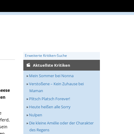
Erweiterte Kritiken-Suche
Aktuellste Kritiken
»
Mein Sommer bei Nonna
»
Verstoßene – Kein Zuhause bei
heese
Maman
ten
»
Plitsch Platsch Forever!
»
Heute heißen alle Sorry
e
»
Nulpen
ferd,
»
Die kleine Amélie oder der Charakter
sein
des Regens
den