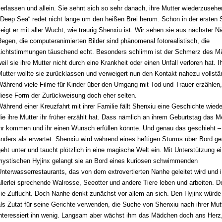
erlassen und allein. Sie sehnt sich so sehr danach, ihre Mutter wiederzusehe
Deep Sea“ redet nicht lange um den heißen Brei herum. Schon in der ersten
eigt er mit aller Wucht, wie traurig Shenxiu ist. Wir sehen sie aus nächster N
egen, die computeranimierten Bilder sind phänomenal fotorealistisch, die
Lichtstimmungen täuschend echt. Besonders schlimm ist der Schmerz des M
eil sie ihre Mutter nicht durch eine Krankheit oder einen Unfall verloren hat. I
utter wollte sie zurücklassen und verweigert nun den Kontakt nahezu vollstä
ährend viele Filme für Kinder über den Umgang mit Tod und Trauer erzählen,
diese Form der Zurückweisung doch eher selten.
ährend einer Kreuzfahrt mit ihrer Familie fällt Shenxiu eine Geschichte wiede
ie ihre Mutter ihr früher erzählt hat. Dass nämlich an ihrem Geburtstag das M
ihr kommen und ihr einen Wunsch erfüllen könnte. Und genau das geschieht –
nders als erwartet. Shenxiu wird
während eines heftigen Sturms
über Bord ge
eht unter und taucht plötzlich in eine magische Welt ein. Mit Unterstützung e
mystischen Hyjinx gelangt sie an Bord eines kuriosen schwimmenden
Unterwasserrestaurants, das von dem
extrovertierten
Nanhe geleitet wird und 
llerlei sprechende Walrosse, Seeotter und andere Tiere leben und arbeiten. Do
ie Zuflucht. Doch Nanhe denkt zunächst vor allem an sich. Den Hyjinx würde
ls Zutat für seine Gerichte verwenden, die Suche von Shenxiu nach ihrer Mut
interessiert ihn wenig. Langsam aber wächst ihm das Mädchen doch ans Herz