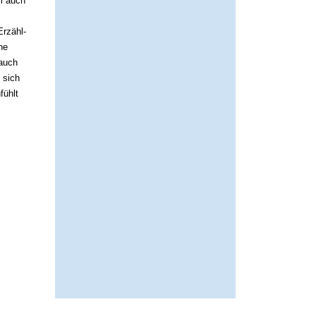
lm auch
Erzähl-
he
 auch
 sich
fühlt