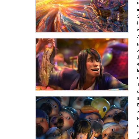
i
A
g
e
l
e
T
E
B
w