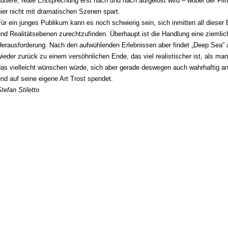
ußere, reale Entsprechung erst nach und nach aufgelöst wird – wobei der Fi
ier nicht mit dramatischen Szenen spart.
ür ein junges Publikum kann es noch schwierig sein, sich inmitten all dieser 
nd Realitätsebenen zurechtzufinden. Überhaupt ist die Handlung eine ziemlic
Herausforderung. Nach den aufwühlenden Erlebnissen aber findet „Deep Sea“
ieder zurück zu einem versöhnlichen Ende, das viel realistischer ist, als man
as vielleicht wünschen würde, sich aber gerade deswegen auch wahrhaftig an
nd auf seine eigene Art Trost spendet.
tefan Stiletto