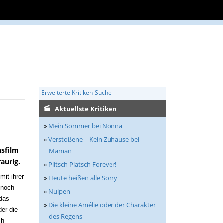
Erweiterte Kritiken-Suche
Aktuellste Kritiken
»
Mein Sommer bei Nonna
»
Verstoßene – Kein Zuhause bei
sfilm
Maman
aurig.
»
Plitsch Platsch Forever!
mit ihrer
»
Heute heißen alle Sorry
 noch
»
Nulpen
 das
»
Die kleine Amélie oder der Charakter
der die
des Regens
ch