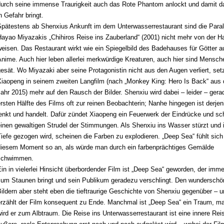
durch seine immense Traurigkeit auch das Rote Phantom anlockt und damit da
n Gefahr bringt.
Spätestens ab Shenxius Ankunft im dem Unterwasserrestaurant sind die Paral
Hayao Miyazakis „Chihiros Reise ins Zauberland“
(2001)
nicht mehr von der H
weisen. Das Restaurant wirkt wie ein Spiegelbild des Badehauses für Götter 
nime. Auch hier leben allerlei merkwürdige Kreaturen, auch hier sind Mensch
esät. Wo Miyazaki aber seine Protagonistin nicht aus den Augen verliert, set
Xiaopeng in seinem
zweiten Langfilm (nach „Monkey King: Hero Is Back“ aus
Jahr 2015)
mehr auf den Rausch der Bilder. Shenxiu wird dabei – leider – gerad
rsten Hälfte des Films oft zur reinen Beobachterin; Nanhe hingegen ist derjen
enkt und handelt. Dafür zündet Xiaopeng ein Feuerwerk der Eindrücke und sch
inen gewaltigen Strudel der Stimmungen. Als Shenxiu ins Wasser stürzt und i
iefe gezogen wird, scheinen die Farben zu explodieren. „Deep Sea“ fühlt sich
diesem Moment
so an, als würde man durch ein farbenprächtiges Gemälde
schwimmen.
in in vielerlei Hinsicht überbordender Film ist „Deep Sea“ geworden, der imme
zum Staunen bringt und sein Publikum geradezu verschlingt. Den wundersch
ildern aber steht eben die tieftraurige Geschichte von Shenxiu gegenüber – u
erzählt der Film konsequent zu Ende. Manchmal ist „Deep Sea“ ein Traum, 
ird er zum Albtraum. Die Reise ins Unterwasserrestaurant ist eine innere Rei