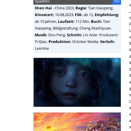
Spielfilm
10+
v
Shen Hai
-
China
2023,
Regie:
Tian Xiaopeng
,
„
Kinostart:
10.08.2023,
FSK:
ab 12,
Empfehlung:
z
ab 10 Jahren,
Laufzeit:
112 Min.
Buch:
Tian
R
Xiaopeng. Bildgestaltung: Cheng Mazhiyuan.
Musik:
Dou Peng.
Schnitt:
Lin Aner. Produzent:
w
Yi Qiao.
Produktion:
October Media.
Verleih:
M
Leonine
W
W
d
a
g
a
s
a