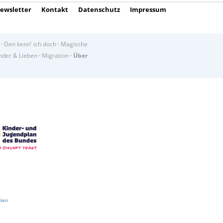
ewsletter
Kontakt
Datenschutz
Impressum
·
Den kenn' ich doch
·
Magische
der & Lieben
·
Migration
·
Über