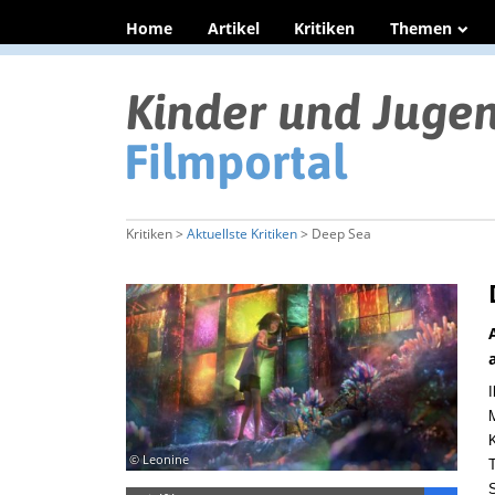
Home
Artikel
Kritiken
Themen
Kritiken >
Aktuellste Kritiken
> Deep Sea
I
M
K
© Leonine
T