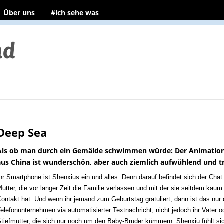
Über uns
#ich sehe was
Deep Sea
Als ob man durch ein Gemälde schwimmen würde: Der Animation
aus China ist wunderschön, aber auch ziemlich aufwühlend und tr
hr Smartphone ist Shenxius ein und alles. Denn darauf befindet sich der Chat 
utter, die vor langer Zeit die Familie verlassen und mit der sie seitdem kaum
ontakt hat. Und wenn ihr jemand zum Geburtstag gratuliert, dann ist das nur
elefonunternehmen via automatisierter Textnachricht, nicht jedoch ihr Vater o
Stiefmutter, die sich nur noch um den Baby-Bruder kümmern.
Shenxiu fühlt si