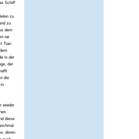
s Schiff
lelen zu
and zu
aus dem
en rar
zt
Tian
 dem
e in der
ige, der
afft
n die
 in
r wieder
önen
nd diese
manchmal
se, deren