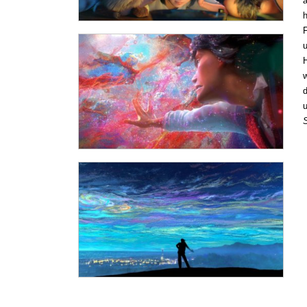
ä
h
F
u
w
d
u
S