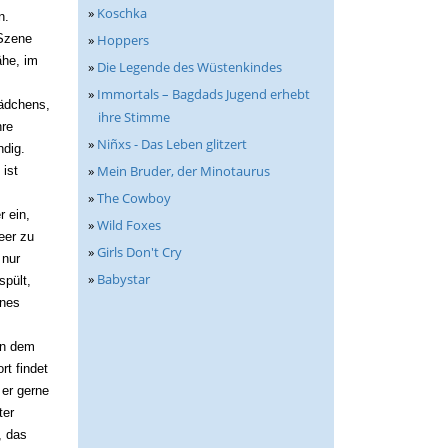
»
Koschka
n.
»
Hoppers
 Szene
ähe, im
»
Die Legende des Wüstenkindes
»
Immortals – Bagdads Jugend erhebt
ädchens,
ihre Stimme
hre
»
Niñxs - Das Leben glitzert
ndig.
»
Mein Bruder, der Minotaurus
 ist
»
The Cowboy
r ein,
»
Wild Foxes
eer zu
»
Girls Don't Cry
 nur
»
Babystar
spült,
ines
in dem
rt findet
 er gerne
ter
, das