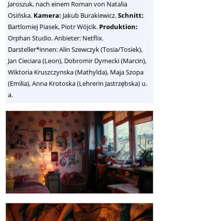
Jaroszuk, nach einem Roman von Natalia
Osińska.
Kamera:
Jakub Burakiewicz.
Schnitt:
Bartlomiej Piasek, Piotr Wójcik.
Produktion:
Orphan Studio. Anbieter: Netflix.
Darsteller*innen: Alin Szewczyk (Tosia/Tosiek),
Jan Cieciara (Leon), Dobromir Dymecki (Marcin),
Wiktoria Kruszczynska (Mathylda), Maja Szopa
(Emilia), Anna Krotoska (Lehrerin Jastrzębska) u.
a.