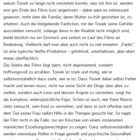
warum Tosiek so lange nicht verstehen konnte, was mit ihm ist, werden
erst gen Ende des Films kurz angerissen – dabei wäre es interessant
gewesen, mehr über die Familie, deren Mutter zu früh gestorben ist, zu
erfahren. Auch die titelgebende Fanfiction, mit der Tosiek seine Gefühle
auszuleben versucht, solange diese in der Realität nicht möglich sind,
bleibt letztlich nur ein Gimmick und verliert im Lauf des Films an
Bedeutung. Vielleicht darf man aber auch nicht zu viel erwarten. „Fanfic“
ist eine typische Netflix-Produktion – gefühlvoll, unterhaltsam, aber eben
etwas oberflächlich.
Die Stärke des Films liegt darin, nicht deprimierend, sondern
hoffnungsvoll zu erzählen. Tosiek ist stark und mutig, wie er
selbstverständlich dazu steht, wer er ist. Dass Tosiek dabei selbst Fehler
macht und lernen muss, nicht nur seine Sicht der Dinge über alles zu
stellen, sondern auch Leon und dessen Ängste zu verstehen, zeigt ihn
als komplexe, widersprüchliche Figur. Schön ist auch, wie Vater Marcin
stets versucht, sein Kind zu verstehen, und dass er sich offenbar nach
dem Tod seiner Frau selbst Hilfe in der Therapie gesucht hat. So tappt
der Film nicht in die Falle, nur ein Klischee von einem intoleranten
männlichen Erziehungsberechtigten zu zeigen. Ganz selbstverständlich
werden stereotype Rollen in Frage gestellt und psychische Gesundheit