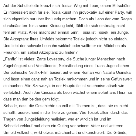
Auf der Schultoilette kreuzt sich Tosias Weg mit Leon, einem Mitschüler.
Er interessiert sich für sie. Tosia küsst ihn provokativ auf einer Party, will
sich eigentlich nur über ihn lustig machen. Doch als Leon der vom Regen
durchnässten Tosia seine Kleidung leiht, fühlt die sich erstmalig nicht
fehl am Platz. Alles macht auf einmal Sinn: Tosia ist Tosiek, ein Junge.
Die Akzeptanz ihres Umfelds bekommt Tosiek jedoch nicht so einfach.
Und liebt der schwule Leon ihn wirklich oder wollte er ein Mädchen als
Freundin, um selbst Akzeptanz zu finden?
„
Fanfic“ ist vieles: Zarte Lovestory, die Suche junger Menschen nach
Zugehörigkeit und Verständnis, Selbstfindung eines Trans-Jugendlichen.
Der polnische Netflix-Film basiert auf einem Roman von
Natalia Osińska
und lässt einen ganz nah an
Tosiek rankommen und in seine Gefühlswelt
eintauchen.
Alin Szewczyk in der Hauptrolle ist so charismatisch wie
verletzlich. Auch Jan Cieciara als Leon wächst einem sofort ans Herz, so
dass man den beiden gern folgt.
Schade, dass die Geschichte so voll mit Themen ist, dass sie es nicht
schafft, ausreichend in die Tiefe zu gehen. Wie Tosiek allein durch das
Tragen von Jungskleidung realisiert, wer er wirklich ist und im
Schnelldurchlauf mal eben ein Outing vor seinem Vater und weiteren
Umfeld vollzieht, wirkt etwas märchenhaft und konstruiert. Die Gründe,