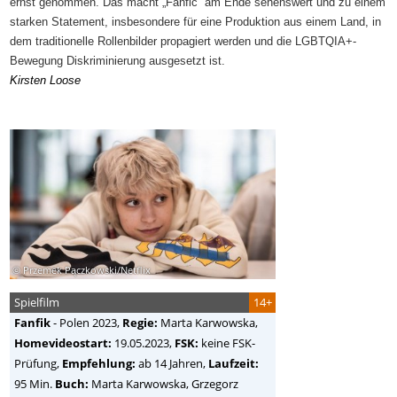
ernst genommen. Das macht „Fanfic“ am Ende sehenswert und zu einem
starken Statement, insbesondere für eine Produktion aus einem Land, in
dem traditionelle Rollenbilder propagiert werden und die LGBTQIA+-
Bewegung Diskriminierung ausgesetzt ist.
Kirsten Loose
© Przemek Pączkowski/Netflix
Spielfilm
14+
Fanfik
-
Polen
2023,
Regie:
Marta Karwowska
,
Homevideostart:
19.05.2023,
FSK:
keine FSK-
Prüfung,
Empfehlung:
ab 14 Jahren,
Laufzeit:
95 Min.
Buch:
Marta Karwowska, Grzegorz