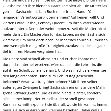
Plan, um anders zu sein. Die Mutter hatte lange blonde Haare
– Sasha rasiert ihre blonden Haare komplett ab. Die Mutter las
gerne – Sasha nimmt kein Buch mehr in die Hand. Für
jemanden Verantwortung übernehmen? Auf keinen Fall! Und
viertens wird Sasha „Comedy Queen“, um ihren Vater wieder
aufzumuntern. Denn der weint immerzu, seit die Mutter nicht
mehr da ist. Ein Masterplan für das Leben, an den Sasha sich
klammert, um nicht doch noch ihr Innerstes spüren zu müssen
und womöglich die große Traurigkeit zuzulassen, die sie ganz
tief in ihrem Herzen vergraben hat.
Die Haare sind schnell abrasiert und Bücher könnte man
durch das Internet ersetzen, wäre da nicht die Lehrerin, die
auf ihren Schulbüchern beharrt. Und was macht sie, wenn sie
den lange ersehnten Hund zum Geburtstag geschenkt
bekommt? Verantwortung übernehmen? Mit ihren selber
auferlegten Zwängen bringt Sasha sich ein ums andere Mal in
große Schwierigkeiten und es wird nichts leichter, sondern
alles immer komplizierter. Selbst der schnell geschorene
Kurzhaarschnitt exponiert sie überall, wo sie hinkommt. Immer
muss sie sich erklären und Stellung beziehen. Dabei will sie