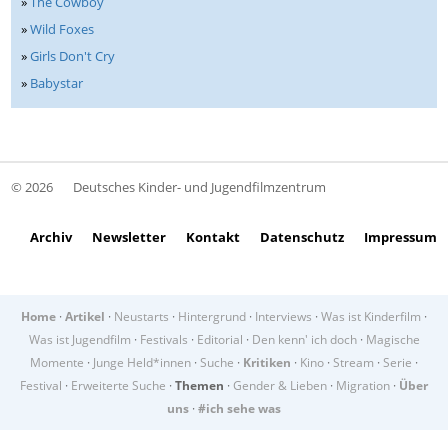
»
The Cowboy
»
Wild Foxes
»
Girls Don't Cry
»
Babystar
© 2026
Deutsches Kinder- und Jugendfilmzentrum
Archiv
Newsletter
Kontakt
Datenschutz
Impressum
Home
·
Artikel
·
Neustarts
·
Hintergrund
·
Interviews
·
Was ist Kinderfilm
·
Was ist Jugendfilm
·
Festivals
·
Editorial
·
Den kenn' ich doch
·
Magische
Momente
·
Junge Held*innen
·
Suche
·
Kritiken
·
Kino
·
Stream
·
Serie
·
Festival
·
Erweiterte Suche
·
Themen
·
Gender & Lieben
·
Migration
·
Über
uns
·
#ich sehe was