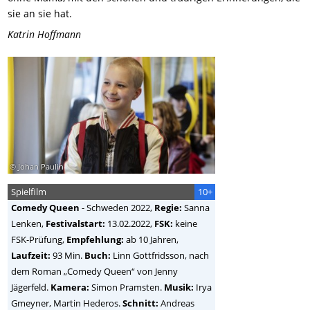
sie an sie hat.
Katrin Hoffmann
© Johan Paulin
Spielfilm
10+
Comedy Queen
-
Schweden
2022,
Regie:
Sanna
Lenken
,
Festivalstart:
13.02.2022,
FSK:
keine
FSK-Prüfung,
Empfehlung:
ab 10 Jahren,
Laufzeit:
93 Min.
Buch:
Linn Gottfridsson, nach
dem Roman „Comedy Queen“ von Jenny
Jägerfeld.
Kamera:
Simon Pramsten.
Musik:
Irya
Gmeyner, Martin Hederos.
Schnitt:
Andreas