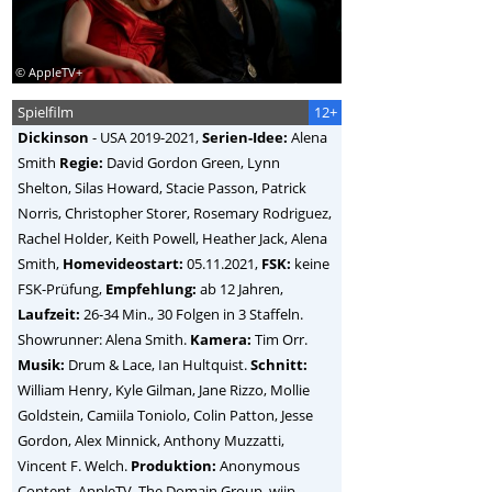
© AppleTV+
Spielfilm
12+
Dickinson
-
USA
2019-2021,
Serien-Idee:
Alena
Smith
Regie:
David Gordon Green, Lynn
Shelton, Silas Howard, Stacie Passon, Patrick
Norris, Christopher Storer, Rosemary Rodriguez,
Rachel Holder, Keith Powell, Heather Jack, Alena
Smith
,
Homevideostart:
05.11.2021,
FSK:
keine
FSK-Prüfung,
Empfehlung:
ab 12 Jahren,
Laufzeit:
26-34 Min., 30 Folgen in 3 Staffeln.
Showrunner: Alena Smith.
Kamera:
Tim Orr.
Musik:
Drum & Lace, Ian Hultquist.
Schnitt:
William Henry, Kyle Gilman, Jane Rizzo, Mollie
Goldstein, Camiila Toniolo, Colin Patton, Jesse
Gordon, Alex Minnick, Anthony Muzzatti,
Vincent F. Welch.
Produktion:
Anonymous
Content, AppleTV, The Domain Group, wiip