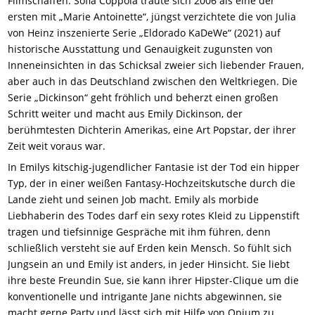
Filmschaffen. Sofia Coppola traute sich 2006 als eine der
ersten mit „Marie Antoinette“, jüngst verzichtete die von Julia
von Heinz inszenierte Serie „Eldorado KaDeWe“ (2021) auf
historische Ausstattung und Genauigkeit zugunsten von
Inneneinsichten in das Schicksal zweier sich liebender Frauen,
aber auch in das Deutschland zwischen den Weltkriegen. Die
Serie „Dickinson“ geht fröhlich und beherzt einen großen
Schritt weiter und macht aus Emily Dickinson, der
berühmtesten Dichterin Amerikas, eine Art Popstar, der ihrer
Zeit weit voraus war.
In Emilys kitschig-jugendlicher Fantasie ist der Tod ein hipper
Typ, der in einer weißen Fantasy-Hochzeitskutsche durch die
Lande zieht und seinen Job macht. Emily als morbide
Liebhaberin des Todes darf ein sexy rotes Kleid zu Lippenstift
tragen und tiefsinnige Gespräche mit ihm führen, denn
schließlich versteht sie auf Erden kein Mensch. So fühlt sich
Jungsein an und Emily ist anders, in jeder Hinsicht. Sie liebt
ihre beste Freundin Sue, sie kann ihrer Hipster-Clique um die
konventionelle und intrigante Jane nichts abgewinnen, sie
macht gerne Party und lässt sich mit Hilfe von Opium zu