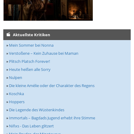
Aktuellste Kritiken
»
Mein Sommer bei Nonna
»
Verstoßene – Kein Zuhause bei Maman
»
Plitsch Platsch Forever!
»
Heute heißen alle Sorry
»
Nulpen
»
Die kleine Amélie oder der Charakter des Regens
»
Koschka
»
Hoppers
»
Die Legende des Wüstenkindes
»
Immortals – Bagdads Jugend erhebt ihre Stimme
»
Niñxs - Das Leben glitzert
»
Mein Bruder, der Minotaurus