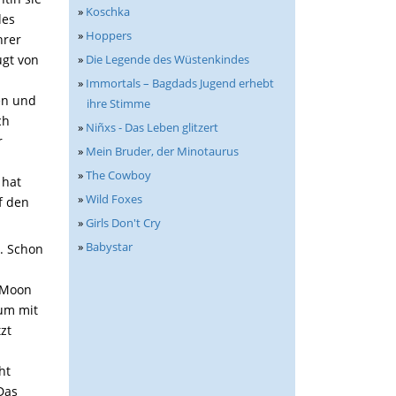
»
Koschka
des
»
Hoppers
hrer
»
Die Legende des Wüstenkindes
ugt von
»
Immortals – Bagdads Jugend erhebt
en und
ihre Stimme
ch
»
Niñxs - Das Leben glitzert
r
»
Mein Bruder, der Minotaurus
»
The Cowboy
 hat
»
Wild Foxes
f den
»
Girls Don't Cry
»
Babystar
r. Schon
e Moon
um mit
zt
ht
Das