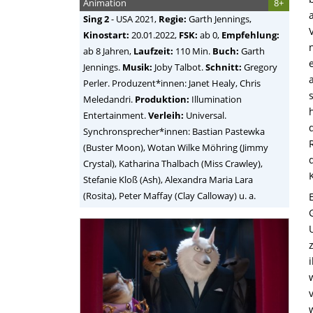
Animation
8+
Sing 2
-
USA
2021,
Regie:
Garth Jennings
,
Kinostart:
20.01.2022,
FSK:
ab 0,
Empfehlung:
ab 8 Jahren,
Laufzeit:
110 Min.
Buch:
Garth
Jennings.
Musik:
Joby Talbot.
Schnitt:
Gregory
Perler. Produzent*innen: Janet Healy, Chris
Meledandri.
Produktion:
Illumination
Entertainment.
Verleih:
Universal.
Synchronsprecher*innen: Bastian Pastewka
(Buster Moon), Wotan Wilke Möhring (Jimmy
Crystal), Katharina Thalbach (Miss Crawley),
Stefanie Kloß (Ash), Alexandra Maria Lara
(Rosita), Peter Maffay (Clay Calloway) u. a.