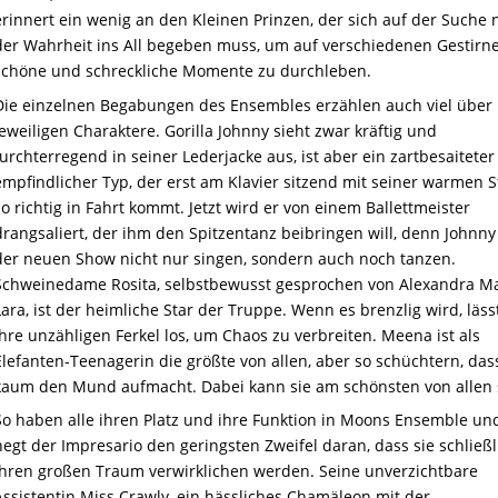
erinnert ein wenig an den Kleinen Prinzen, der sich auf der Suche 
der Wahrheit ins All begeben muss, um auf verschiedenen Gestirn
schöne und schreckliche Momente zu durchleben.
Die einzelnen Begabungen des Ensembles erzählen auch viel über 
jeweiligen Charaktere. Gorilla Johnny sieht zwar kräftig und
furchterregend in seiner Lederjacke aus, ist aber ein zartbesaiteter
empfindlicher Typ, der erst am Klavier sitzend mit seiner warmen
so richtig in Fahrt kommt. Jetzt wird er von einem Ballettmeister
drangsaliert, der ihm den Spitzentanz beibringen will, denn Johnny 
der neuen Show nicht nur singen, sondern auch noch tanzen.
Schweinedame Rosita, selbstbewusst gesprochen von Alexandra M
Lara, ist der heimliche Star der Truppe. Wenn es brenzlig wird, lässt
ihre unzähligen Ferkel los, um Chaos zu verbreiten. Meena ist als
Elefanten-Teenagerin die größte von allen, aber so schüchtern, dass
kaum den Mund aufmacht. Dabei kann sie am schönsten von allen 
So haben alle ihren Platz und ihre Funktion in Moons Ensemble un
hegt der Impresario den geringsten Zweifel daran, dass sie schließl
ihren großen Traum verwirklichen werden. Seine unverzichtbare
Assistentin Miss Crawly, ein hässliches Chamäleon mit der