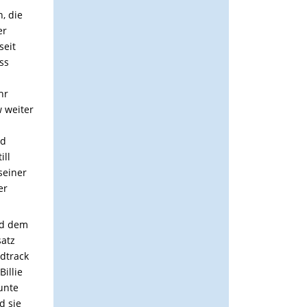
, die
er
seit
ss
hr
 weiter
nd
ill
seiner
er
nd dem
satz
dtrack
illie
unte
d sie