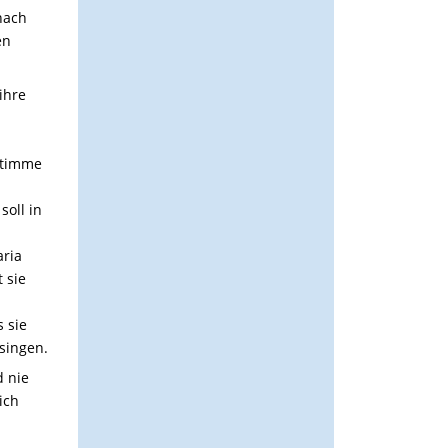
nach
en
ihre
 Stimme
soll in
aria
 sie
 sie
singen.
d nie
ich