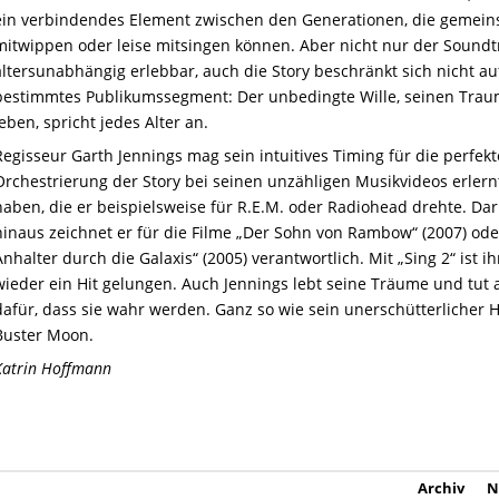
ein verbindendes Element zwischen den Generationen, die gemei
mitwippen oder leise mitsingen können. Aber nicht nur der Soundtr
altersunabhängig erlebbar, auch die Story beschränkt sich nicht au
bestimmtes Publikumssegment: Der unbedingte Wille, seinen Trau
leben, spricht jedes Alter an.
Regisseur Garth Jennings mag sein intuitives Timing für die perfekt
Orchestrierung der Story bei seinen unzähligen Musikvideos erlern
haben, die er beispielsweise für R.E.M. oder Radiohead drehte. Da
hinaus zeichnet er für die Filme „Der Sohn von Rambow“ (2007) ode
Anhalter durch die Galaxis“ (2005) verantwortlich. Mit „Sing 2“ ist i
wieder ein Hit gelungen. Auch Jennings lebt seine Träume und tut a
dafür, dass sie wahr werden. Ganz so wie sein unerschütterlicher 
Buster Moon.
Katrin Hoffmann
Archiv
N