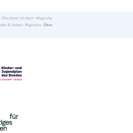
·
Den kenn' ich doch
·
Magische
der & Lieben
·
Migration
·
Über