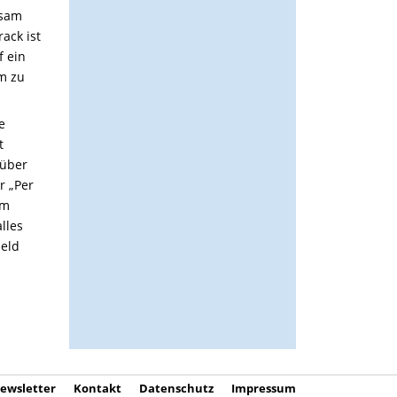
nsam
ack ist
f ein
m zu
e
t
rüber
r „Per
hm
lles
Held
ewsletter
Kontakt
Datenschutz
Impressum