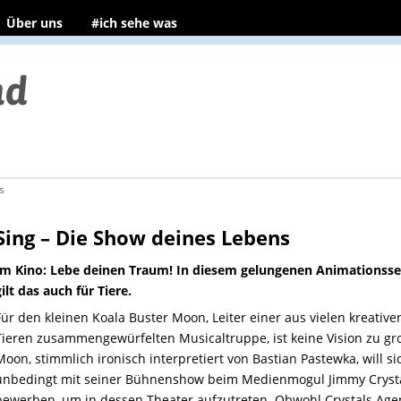
Über uns
#ich sehe was
s
Sing – Die Show deines Lebens
Im Kino: Lebe deinen Traum! In diesem gelungenen Animationss
gilt das auch für Tiere.
Für den kleinen Koala Buster Moon, Leiter einer aus vielen kreative
Tieren zusammengewürfelten Musicaltruppe, ist keine Vision zu gr
Moon, stimmlich ironisch interpretiert von Bastian Pastewka, will si
unbedingt mit seiner Bühnenshow beim Medienmogul Jimmy Cryst
bewerben, um in dessen Theater aufzutreten. Obwohl Crystals Agen