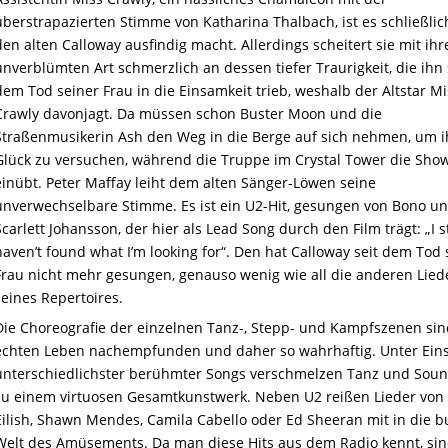
überstrapazierten Stimme von Katharina Thalbach, ist es schließlich
den alten Calloway ausfindig macht. Allerdings scheitert sie mit ihr
unverblümten Art schmerzlich an dessen tiefer Traurigkeit, die ihn 
dem Tod seiner Frau in die Einsamkeit trieb, weshalb der Altstar Mi
Crawly davonjagt. Da müssen schon Buster Moon und die
Straßenmusikerin Ash den Weg in die Berge auf sich nehmen, um i
Glück zu versuchen, während die Truppe im Crystal Tower die Show
einübt. Peter Maffay leiht dem alten Sänger-Löwen seine
unverwechselbare Stimme. Es ist ein U2-Hit, gesungen von Bono u
Scarlett Johansson, der hier als Lead Song durch den Film trägt: „I st
haven’t found what I’m looking for“. Den hat Calloway seit dem Tod 
Frau nicht mehr gesungen, genauso wenig wie all die anderen Lied
seines Repertoires.
Die Choreografie der einzelnen Tanz-, Stepp- und Kampfszenen si
echten Leben nachempfunden und daher so wahrhaftig. Unter Ein
unterschiedlichster berühmter Songs verschmelzen Tanz und Soun
zu einem virtuosen Gesamtkunstwerk. Neben U2 reißen Lieder von B
Eilish, Shawn Mendes, Camila Cabello oder Ed Sheeran mit in die b
Welt des Amüsements. Da man diese Hits aus dem Radio kennt, sin