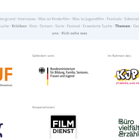
tergrund
·
Interviews
·
Was ist Kinderfilm
·
Was ist Jugendfilm
·
Festivals
·
Editorial
Suche
·
Kritiken
·
Kino
·
Stream
·
Serie
·
Festival
·
Erweiterte Suche
·
Themen
·
Gen
uns
·
#ich sehe was
Gefördert vom:
Im Rahmen des:
Kooperationen: