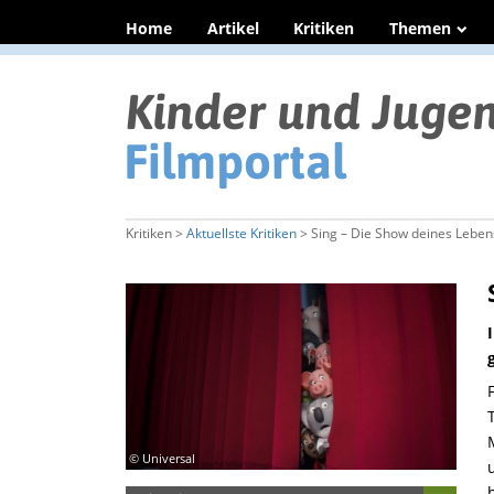
Home
Artikel
Kritiken
Themen
Kritiken >
Aktuellste Kritiken
> Sing – Die Show deines Leben
© Universal