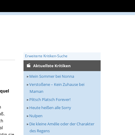
Erweiterte Kritiken-Suche
Aktuellste Kritiken
»
Mein Sommer bei Nonna
»
Verstoßene – Kein Zuhause bei
equel
Maman
»
Plitsch Platsch Forever!
n
»
Heute heißen alle Sorry
oß.
»
Nulpen
ch
»
Die kleine Amélie oder der Charakter
al
des Regens
tin sie