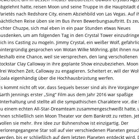
abgelehnt hatte, reisen Moon und seine Truppe in die Hauptstadt 
Varietés nach Redshore City, einem Abziehbild von Las Vegas. Auf i
nächtlichen Reise üben sie im Bus ihren Bewerbungsauftritt. Es ze
echter Chuzpe, sich mal eben in ein paar Stunden etwas Neues
ausdenken, um am folgenden Tag in den Crystal Tower einzudring
sich ins Casting zu mogeln. Jimmy Crystal, ein weißer Wolf, gefährli
hintergründig gesprochen von Wotan Wilke Möhring, gibt ihnen nu
deshalb eine Chance, weil sie versprechen, den lang verschollenen
Rockstar Clay Calloway in ihre geplante Show einzubeziehen. Moon
drei Wochen Zeit, Calloway zu engagieren. Scheitert er, will der Wol
Koala eigenhändig über die Hochhausbrüstung werfen.
Es kommt nicht oft vor, dass Sequels besser sind als ihre Vorgänge
Garth Jennings erster „Sing“ Film aus dem Jahr 2016 war spaßige
Unterhaltung und stellte all die sympathischen Charaktere vor, di
zu einem echten All-Star-Dreamteam zusammengeschweißt hatte, 
ihnen schließlich sein Moon Theater vor dem Bankrott zu retten. Jet
wollen sie mehr. Ihre Idee zur Bühnenshow ist einzigartig. Der
verlorengegangene Star soll auf vier verschiedenen Planeten gesuc
werden, bis er schließlich auf dem letzten Planeten entdeckt wird. 