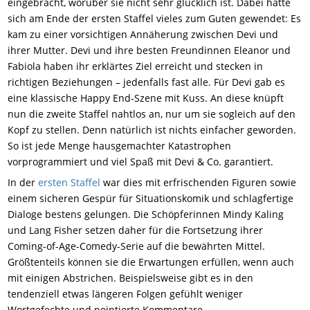
eingebracht, worüber sie nicht sehr glücklich ist. Dabei hatte
sich am Ende der ersten Staffel vieles zum Guten gewendet: Es
kam zu einer vorsichtigen Annäherung zwischen Devi und
ihrer Mutter. Devi und ihre besten Freundinnen Eleanor und
Fabiola haben ihr erklärtes Ziel erreicht und stecken in
richtigen Beziehungen – jedenfalls fast alle. Für Devi gab es
eine klassische Happy End-Szene mit Kuss. An diese knüpft
nun die zweite Staffel nahtlos an, nur um sie sogleich auf den
Kopf zu stellen. Denn natürlich ist nichts einfacher geworden.
So ist jede Menge hausgemachter Katastrophen
vorprogrammiert und viel Spaß mit Devi & Co. garantiert.
In der
ersten Staffel
war dies mit erfrischenden Figuren sowie
einem sicheren Gespür für Situationskomik und schlagfertige
Dialoge bestens gelungen. Die Schöpferinnen Mindy Kaling
und Lang Fisher setzen daher für die Fortsetzung ihrer
Coming-of-Age-Comedy-Serie auf die bewährten Mittel.
Größtenteils können sie die Erwartungen erfüllen, wenn auch
mit einigen Abstrichen. Beispielsweise gibt es in den
tendenziell etwas längeren Folgen gefühlt weniger
Wortgefechte und pointierte Kommentare.