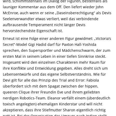
wird, schlimmstenfalls im Dialog der Figuren, bestenfalls als
launiger Kommentar aus dem Off. Den liefert wieder John
McEnroe, auch wenn er seine „Daseinsberechtigung“ als Devis
Seelenverwandter etwas verliert, weil das verbindende
aufbrausende Temperament nicht länger Devis
hervorstechendste Eigenschaft ist.
Erneut ist eine Folge einer anderen Figur gewidmet: „Victoria’s
Secret“-Model Gigi Hadid darf für Paxton Hall-Yoshida
sprechen, den Supersportler und Mädchenschwarm, der zum
ersten Mal in seinem Leben in einer tiefen Sinnkrise steckt.
Insgesamt wird den einzelnen Charakteren mehr Raum für
ihre Konflikte und Entwicklung gegeben. Alles dreht sich um
Lebensentwürfe und das eigene Selbstverständnis. Wie für
Devi gilt für alle das Prinzip des Trial and Error: Fabiola
überfordert sich mit dem Spagat zwischen der hippen,
queeren Clique ihrer Freundin Eve und ihrem geliebten
nerdigen Robotics-Team. Eleanor verfällt einem (überdeutlich
toxisch angelegten) ehemaligen Kinderstar und will nicht
akzeptieren, dass ihre Stiefmutter Sharon eigentlich richtig
nett ist. Bei der Organisation des Umzugs nach Indien stellt