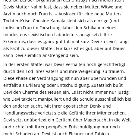
Devis Mutter Nalini fest, dass sie neben Mutter, Witwe und
Ärztin auch noch Frau ist – Auslöser für eine neue Mutter-
Tochter-Krise. Cousine Kamala sieht sich als einzige (und
indische) Frau im Forschungslabor den Schikanen eines
mindestens sexistischen Laborleiters ausgesetzt. Ihre
Erkenntnis, dass es „ganz gut tut, mal kurz Devi zu sein“, taugt
als Fazit zu dieser Staffel: Für kurz ist es gut, aber auf Dauer
kann Devi ziemlich anstrengend sein.
In der ersten Staffel war Devis Verhalten noch gerechtfertigt
durch den Tod ihres Vaters und ihre Weigerung, zu trauern.
Diese Phase der Verdrängung ist nun aber überwunden und
entfällt als Erklärung oder Entschuldigung. Zusätzlich büßt
Devi den Charme des Neuen ein. Es ist nicht immer nur lustig,
wie Devi taktiert, manipuliert und die Schuld ausschließlich bei
den anderen sucht. Mit ihrer egoistischen Denk- und
Handlungsweise verletzt sie die Gefühle ihrer Mitmenschen.
Devi setzt unüberlegt ein Gerücht über Magersucht in die Welt
und richtet mit ihrer pompösen Entschuldigung nur noch
mehr Schaden an. Devi ist auch Eleanor und Fabiola