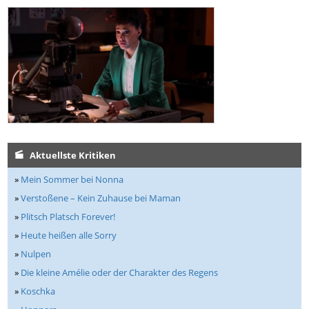
Aktuellste Kritiken
»
Mein Sommer bei Nonna
»
Verstoßene – Kein Zuhause bei Maman
»
Plitsch Platsch Forever!
»
Heute heißen alle Sorry
»
Nulpen
»
Die kleine Amélie oder der Charakter des Regens
»
Koschka