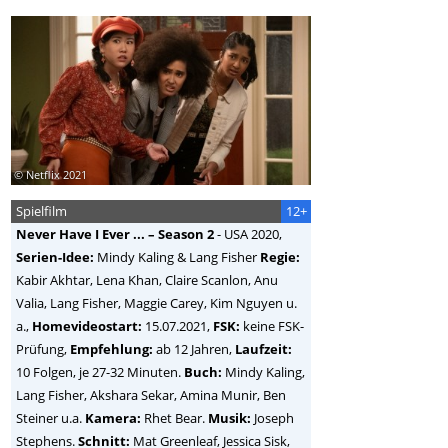
© Netflix 2021
Spielfilm
12+
Never Have I Ever ... – Season 2
-
USA
2020,
Serien-Idee:
Mindy Kaling & Lang Fisher
Regie:
Kabir Akhtar, Lena Khan, Claire Scanlon, Anu
Valia, Lang Fisher, Maggie Carey, Kim Nguyen u.
a.
,
Homevideostart:
15.07.2021,
FSK:
keine FSK-
Prüfung,
Empfehlung:
ab 12 Jahren,
Laufzeit:
10 Folgen, je 27-32 Minuten.
Buch:
Mindy Kaling,
Lang Fisher, Akshara Sekar, Amina Munir, Ben
Steiner u.a.
Kamera:
Rhet Bear.
Musik:
Joseph
Stephens.
Schnitt:
Mat Greenleaf, Jessica Sisk,