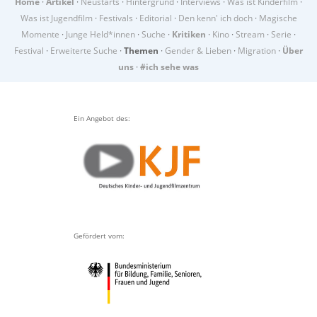
Home
·
Artikel
·
Neustarts
·
Hintergrund
·
Interviews
·
Was ist Kinderfilm
·
Was ist Jugendfilm
·
Festivals
·
Editorial
·
Den kenn' ich doch
·
Magische
Momente
·
Junge Held*innen
·
Suche
·
Kritiken
·
Kino
·
Stream
·
Serie
·
Festival
·
Erweiterte Suche
·
Themen
·
Gender & Lieben
·
Migration
·
Über
uns
·
#ich sehe was
Ein Angebot des:
Gefördert vom: