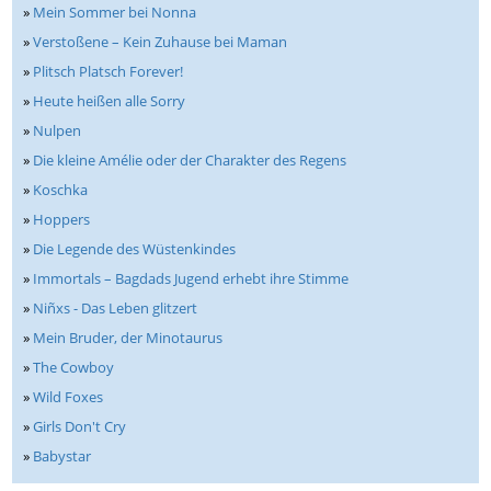
»
Mein Sommer bei Nonna
»
Verstoßene – Kein Zuhause bei Maman
»
Plitsch Platsch Forever!
»
Heute heißen alle Sorry
»
Nulpen
»
Die kleine Amélie oder der Charakter des Regens
»
Koschka
»
Hoppers
»
Die Legende des Wüstenkindes
»
Immortals – Bagdads Jugend erhebt ihre Stimme
»
Niñxs - Das Leben glitzert
»
Mein Bruder, der Minotaurus
»
The Cowboy
»
Wild Foxes
»
Girls Don't Cry
»
Babystar