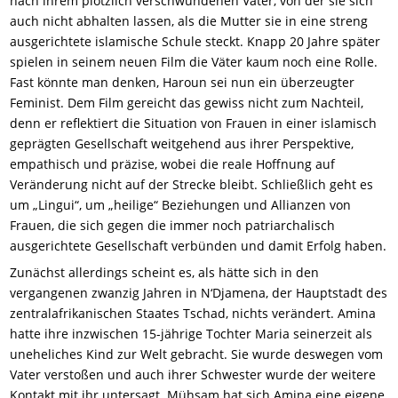
nach ihrem plötzlich verschwundenen Vater, von der sie sich
auch nicht abhalten lassen, als die Mutter sie in eine streng
ausgerichtete islamische Schule steckt. Knapp 20 Jahre später
spielen in seinem neuen Film die Väter kaum noch eine Rolle.
Fast könnte man denken, Haroun sei nun ein überzeugter
Feminist. Dem Film gereicht das gewiss nicht zum Nachteil,
denn er reflektiert die Situation von Frauen in einer islamisch
geprägten Gesellschaft weitgehend aus ihrer Perspektive,
empathisch und präzise, wobei die reale Hoffnung auf
Veränderung nicht auf der Strecke bleibt. Schließlich geht es
um „Lingui“, um „heilige“ Beziehungen und Allianzen von
Frauen, die sich gegen die immer noch patriarchalisch
ausgerichtete Gesellschaft verbünden und damit Erfolg haben.
Zunächst allerdings scheint es, als hätte sich in den
vergangenen zwanzig Jahren in N‘Djamena, der Hauptstadt des
zentralafrikanischen Staates Tschad, nichts verändert. Amina
hatte ihre inzwischen 15-jährige Tochter Maria seinerzeit als
uneheliches Kind zur Welt gebracht. Sie wurde deswegen vom
Vater verstoßen und auch ihrer Schwester wurde der weitere
Kontakt mit ihr untersagt. Mühsam
hat
sich Amina eine eigene