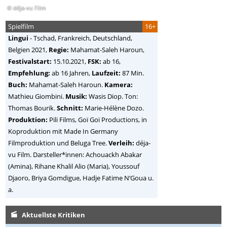
© déja-vu Film
Spielfilm
16+
Lingui
-
Tschad, Frankreich, Deutschland,
Belgien
2021,
Regie:
Mahamat-Saleh Haroun
,
Festivalstart:
15.10.2021,
FSK:
ab 16,
Empfehlung:
ab 16 Jahren,
Laufzeit:
87 Min.
Buch:
Mahamat-Saleh Haroun.
Kamera:
Mathieu Giombini.
Musik:
Wasis Diop. Ton:
Thomas Bourik.
Schnitt:
Marie-Hélène Dozo.
Produktion:
Pili Films, Goï Goï Productions, in
Koproduktion mit Made In Germany
Filmproduktion und Beluga Tree.
Verleih:
déja-
vu Film. Darsteller*innen: Achouackh Abakar
(Amina), Rihane Khalil Alio (Maria), Youssouf
Djaoro, Briya Gomdigue, Hadje Fatime N‘Goua u.
a.
Aktuellste Kritiken