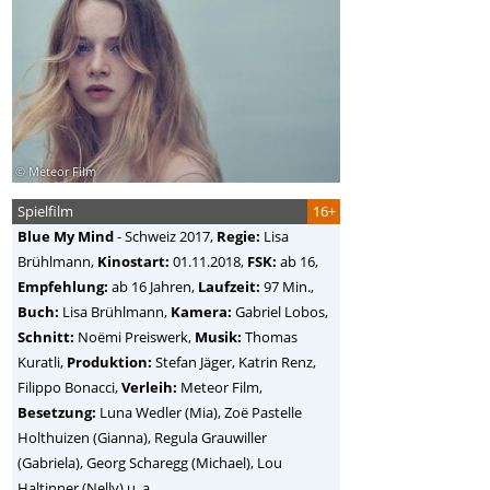
© Meteor Film
Spielfilm
16+
Blue My Mind
-
Schweiz
2017,
Regie:
Lisa
Brühlmann
,
Kinostart:
01.11.2018,
FSK:
ab 16,
Empfehlung:
ab 16 Jahren,
Laufzeit:
97 Min.,
Buch:
Lisa Brühlmann,
Kamera:
Gabriel Lobos,
Schnitt:
Noëmi Preiswerk,
Musik:
Thomas
Kuratli,
Produktion:
Stefan Jäger, Katrin Renz,
Filippo Bonacci,
Verleih:
Meteor Film,
Besetzung:
Luna Wedler (Mia), Zoë Pastelle
Holthuizen (Gianna), Regula Grauwiller
(Gabriela), Georg Scharegg (Michael), Lou
Haltinner (Nelly) u. a.