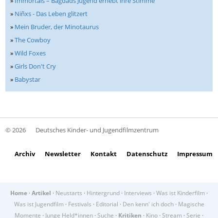
»
Immortals – Bagdads Jugend erhebt ihre Stimme
»
Niñxs - Das Leben glitzert
»
Mein Bruder, der Minotaurus
»
The Cowboy
»
Wild Foxes
»
Girls Don't Cry
»
Babystar
© 2026
Deutsches Kinder- und Jugendfilmzentrum
Archiv
Newsletter
Kontakt
Datenschutz
Impressum
Home
·
Artikel
·
Neustarts
·
Hintergrund
·
Interviews
·
Was ist Kinderfilm
·
Was ist Jugendfilm
·
Festivals
·
Editorial
·
Den kenn' ich doch
·
Magische
Momente
·
Junge Held*innen
·
Suche
·
Kritiken
·
Kino
·
Stream
·
Serie
·