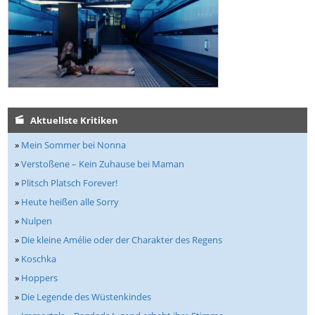
Aktuellste Kritiken
»
Mein Sommer bei Nonna
»
Verstoßene – Kein Zuhause bei Maman
»
Plitsch Platsch Forever!
»
Heute heißen alle Sorry
»
Nulpen
»
Die kleine Amélie oder der Charakter des Regens
»
Koschka
»
Hoppers
»
Die Legende des Wüstenkindes