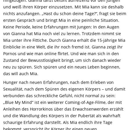
hingezogen. Gianna tanzt betont aufreizend vor den Jungen
und weiß ihren Körper einzusetzen. Mit Mia kann sie deshalb
nichts anzufangen. „Hast du schon deine Tage?“, fragt sie beim
ersten Gespräch und bringt Mia in eine peinliche Situation.
Keine Periode, keine Erfahrungen mit Jungen: In den Augen
von Gianna hat Mia noch viel zu lernen. Trotzdem nimmt sie
Mia unter ihre Fittiche. Durch Gianna erhält die 15-jährige Mia
Einblicke in eine Welt, die ihr noch fremd ist. Gianna zeigt ihr
Pornos und wie man online flirtet. Und wie man sich in den
Zustand der Bewusstlosigkeit bringt, um sich danach wieder
neu zu spüren. Sich spüren und ein neues Leben beginnen,
das will auch Mia.
Hunger nach neuen Erfahrungen, nach dem Erleben von
Sexualität, nach dem Spüren des eigenen Körpers – und damit
verbunden das schreckliche Gefühl, nicht normal zu sein:
„Blue My Mind“ ist ein weiterer Coming-of-Age-Filme, der mit
Anleihen des Horrorkinos über das Erwachsenwerden erzählt
und die Wandlung des Körpers in der Pubertät als wahrhaft
schaurige Erfahrung darstellt. Als Mia endlich ihre Tage
bekommt, verspricht ihr Körper ihr einen neuen