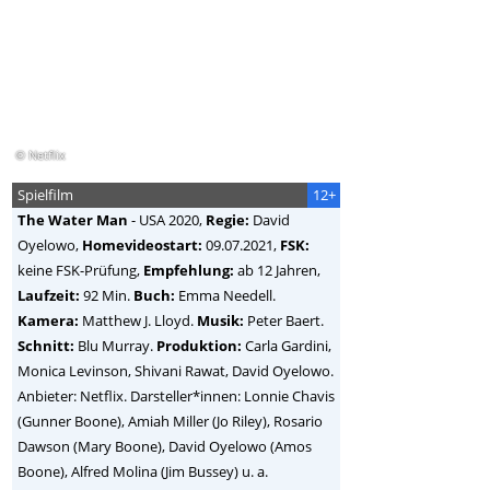
© Netflix
Spielfilm
12+
The Water Man
-
USA
2020,
Regie:
David
Oyelowo
,
Homevideostart:
09.07.2021,
FSK:
keine FSK-Prüfung,
Empfehlung:
ab 12 Jahren,
Laufzeit:
92 Min.
Buch:
Emma Needell.
Kamera:
Matthew J. Lloyd.
Musik:
Peter Baert.
Schnitt:
Blu Murray.
Produktion:
Carla Gardini,
Monica Levinson, Shivani Rawat, David Oyelowo.
Anbieter: Netflix. Darsteller*innen: Lonnie Chavis
(Gunner Boone), Amiah Miller (Jo Riley), Rosario
Dawson (Mary Boone), David Oyelowo (Amos
Boone), Alfred Molina (Jim Bussey) u. a.