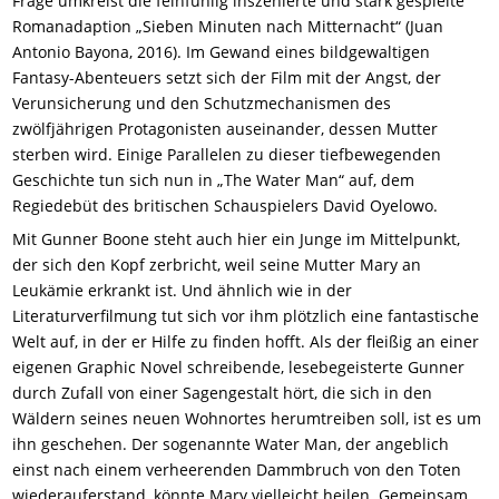
Frage umkreist die feinfühlig inszenierte und stark gespielte
Romanadaption „Sieben Minuten nach Mitternacht“ (Juan
Antonio Bayona, 2016). Im Gewand eines bildgewaltigen
Fantasy-Abenteuers setzt sich der Film mit der Angst, der
Verunsicherung und den Schutzmechanismen des
zwölfjährigen Protagonisten auseinander, dessen Mutter
sterben wird. Einige Parallelen zu
dieser
tiefbewegenden
Geschichte tun sich nun in „The Water Man“ auf, dem
Regiedebüt des britischen Schauspielers David Oyelowo.
Mit Gunner Boone steht auch hier ein Junge im Mittelpunkt,
der sich den Kopf zerbricht, weil seine Mutter Mary an
Leukämie erkrankt ist. Und ähnlich wie in der
Literaturverfilmung tut sich vor ihm plötzlich eine fantastische
Welt auf, in der er Hilfe zu finden hofft. Als der fleißig an einer
eigenen Graphic Novel schreibende, lesebegeisterte Gunner
durch Zufall von einer Sagengestalt hört, die sich in den
Wäldern seines neuen Wohnortes herumtreiben soll, ist es um
ihn geschehen. Der sogenannte Water Man, der angeblich
einst nach einem verheerenden Dammbruch von den Toten
wiederauferstand, könnte Mary vielleicht heilen. Gemeinsam