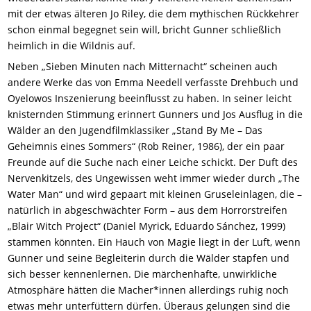
mit der etwas älteren Jo Riley, die dem mythischen Rückkehrer
schon einmal begegnet sein will, bricht Gunner schließlich
heimlich in die Wildnis auf.
Neben „Sieben Minuten nach Mitternacht“ scheinen auch
andere Werke das von Emma Needell verfasste Drehbuch und
Oyelowos Inszenierung beeinflusst zu haben. In seiner leicht
knisternden Stimmung erinnert Gunners und Jos Ausflug in die
Wälder an den Jugendfilmklassiker „Stand By Me – Das
Geheimnis eines Sommers“ (Rob Reiner, 1986), der ein paar
Freunde auf die Suche nach einer Leiche schickt. Der Duft des
Nervenkitzels, des Ungewissen weht immer wieder durch „The
Water Man“ und wird gepaart mit kleinen Gruseleinlagen, die –
natürlich in abgeschwächter Form – aus dem Horrorstreifen
„Blair Witch Project“ (Daniel Myrick, Eduardo Sánchez, 1999)
stammen könnten. Ein Hauch von Magie liegt in der Luft, wenn
Gunner und seine Begleiterin durch die Wälder stapfen und
sich besser kennenlernen. Die märchenhafte, unwirkliche
Atmosphäre hätten die Macher*innen allerdings ruhig noch
etwas mehr unterfüttern dürfen. Überaus gelungen sind die