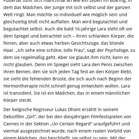
Pubertät fühlt sich manchmal an wie ein Leben im Boxring, in
dem das Mädchen, der Junge mit sich selbst und der ganzen
Welt ringt. Man möchte so individuell wie möglich sein und
gleichzeitig bloß nicht auffallen. Man wird begutachtet und
begutachtet selbst. Auch die bald 16-jährige Lara steht oft vor
dem Spiegel und betrachtet sich – ihren schlanken Körper, die
feinen, aber auch etwas herben Gesichtszüge, das blonde
Haar. „Ich sehe eine schöne, tolle Frau“, sagt der Psychologe, zu
dem sie regelmäßig geht. Aber sie glaubt ihm nicht, kann es
nicht glauben. Denn im Spiegel sieht Lara den Penis zwischen
ihren Beinen, den sie sich jeden Tag fest an den Körper klebt,
sie sieht die fehlenden Brüste, die sich auch nach Beginn der
Hormontherapie nicht schnell genug entwickeln wollen. Lara
ist transident. Sie ist ein Mädchen, das in einem männlichen
Körper steckt.
Der belgische Regisseur Lukas Dhont erzählt in seinem
Debütfilm „Girl“, der bei den diesjährigen Filmfestspielen von
Cannes in der Sektion „Un Certain Regard“ uraufgeführt und
viermal ausgezeichnet wurde, nach einem realen Vorbild von
einem Mädchen, das beschließt, sie selbst zu sein. Mit der