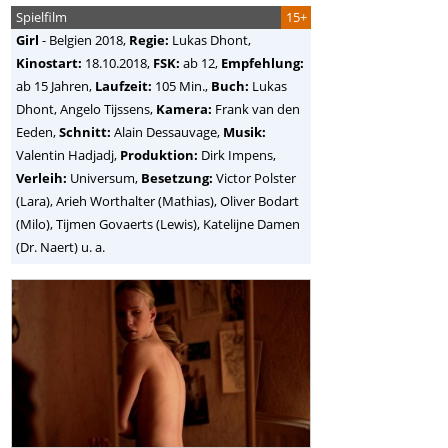
Spielfilm
15+
Girl
-
Belgien
2018,
Regie:
Lukas Dhont
,
Kinostart:
18.10.2018,
FSK:
ab 12,
Empfehlung:
ab 15 Jahren,
Laufzeit:
105 Min.,
Buch:
Lukas
Dhont, Angelo Tijssens,
Kamera:
Frank van den
Eeden,
Schnitt:
Alain Dessauvage,
Musik:
Valentin Hadjadj,
Produktion:
Dirk Impens,
Verleih:
Universum,
Besetzung:
Victor Polster
(Lara), Arieh Worthalter (Mathias), Oliver Bodart
(Milo), Tijmen Govaerts (Lewis), Katelijne Damen
(Dr. Naert) u. a.