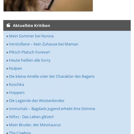
Aktuellste Kritiken
»
Mein Sommer bei Nonna
»
Verstoßene – Kein Zuhause bei Maman
»
Plitsch Platsch Forever!
»
Heute heißen alle Sorry
»
Nulpen
»
Die kleine Amélie oder der Charakter des Regens
»
Koschka
»
Hoppers
»
Die Legende des Wüstenkindes
»
Immortals – Bagdads Jugend erhebt ihre Stimme
»
Niñxs - Das Leben glitzert
»
Mein Bruder, der Minotaurus
»
The Cowboy