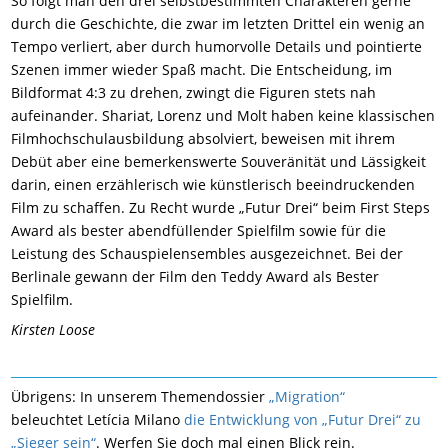
So folgt man den drei selbstbestimmten Charakteren gerne
durch die Geschichte, die zwar im letzten Drittel ein wenig an
Tempo verliert, aber durch humorvolle Details und pointierte
Szenen immer wieder Spaß macht. Die Entscheidung, im
Bildformat 4:3 zu drehen, zwingt die Figuren stets nah
aufeinander. Shariat, Lorenz und Molt haben keine klassischen
Filmhochschulausbildung absolviert, beweisen mit ihrem
Debüt aber eine bemerkenswerte Souveränität und Lässigkeit
darin, einen erzählerisch wie künstlerisch beeindruckenden
Film zu schaffen. Zu Recht wurde „Futur Drei“ beim First Steps
Award als bester abendfüllender Spielfilm sowie für die
Leistung des Schauspielensembles ausgezeichnet. Bei der
Berlinale gewann der Film den Teddy Award als Bester
Spielfilm.
Kirsten Loose
Übrigens: In unserem Themendossier
„Migration“
beleuchtet Letícia Milano
die Entwicklung von „Futur Drei“ zu
„Sieger sein“
. Werfen Sie doch mal einen Blick rein.