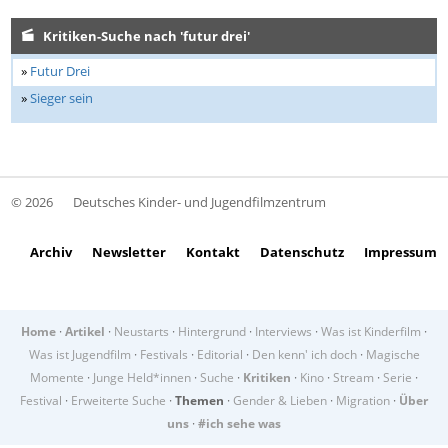
Kritiken-Suche nach 'futur drei'
»
Futur Drei
»
Sieger sein
© 2026
Deutsches Kinder- und Jugendfilmzentrum
Archiv
Newsletter
Kontakt
Datenschutz
Impressum
Home
·
Artikel
·
Neustarts
·
Hintergrund
·
Interviews
·
Was ist Kinderfilm
·
Was ist Jugendfilm
·
Festivals
·
Editorial
·
Den kenn' ich doch
·
Magische
Momente
·
Junge Held*innen
·
Suche
·
Kritiken
·
Kino
·
Stream
·
Serie
·
Festival
·
Erweiterte Suche
·
Themen
·
Gender & Lieben
·
Migration
·
Über
uns
·
#ich sehe was