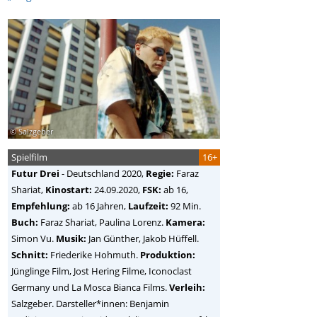
© Salzgeber
Spielfilm
16+
Futur Drei
-
Deutschland
2020,
Regie:
Faraz
Shariat
,
Kinostart:
24.09.2020,
FSK:
ab 16,
Empfehlung:
ab 16 Jahren,
Laufzeit:
92 Min.
Buch:
Faraz Shariat, Paulina Lorenz.
Kamera:
Simon Vu.
Musik:
Jan Günther, Jakob Hüffell.
Schnitt:
Friederike Hohmuth.
Produktion:
Jünglinge Film, Jost Hering Filme, Iconoclast
Germany und La Mosca Bianca Films.
Verleih:
Salzgeber. Darsteller*innen: Benjamin