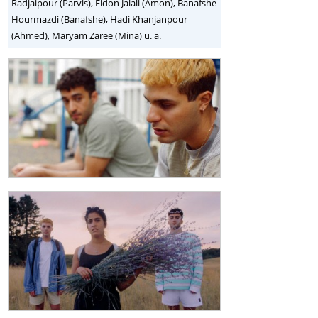
Radjaipour (Parvis), Eidon Jalali (Amon), Banafshe
Hourmazdi (Banafshe), Hadi Khanjanpour
(Ahmed), Maryam Zaree (Mina) u. a.