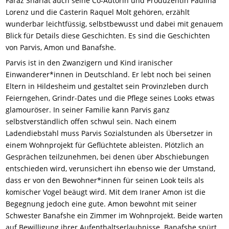
Faraz Shariat auch seine Co-Autorin und Produzentin Paulina
Lorenz und die Casterin Raquel Molt gehören, erzählt
wunderbar leichtfüssig, selbstbewusst und dabei mit genauem
Blick für Details diese Geschichten. Es sind die Geschichten
von Parvis, Amon und Banafshe.
Parvis ist in den Zwanzigern und Kind iranischer
Einwanderer*innen in Deutschland. Er lebt noch bei seinen
Eltern in Hildesheim und gestaltet sein Provinzleben durch
Feierngehen, Grindr-Dates und die Pflege seines Looks etwas
glamouröser. In seiner Familie kann Parvis ganz
selbstverständlich offen schwul sein. Nach einem
Ladendiebstahl muss Parvis Sozialstunden als Übersetzer in
einem Wohnprojekt für Geflüchtete ableisten. Plötzlich an
Gesprächen teilzunehmen, bei denen über Abschiebungen
entschieden wird, verunsichert ihn ebenso wie der Umstand,
dass er von den Bewohner*innen für seinen Look teils als
komischer Vogel beäugt wird. Mit dem Iraner Amon ist die
Begegnung jedoch eine gute. Amon bewohnt mit seiner
Schwester Banafshe ein Zimmer im Wohnprojekt. Beide warten
auf Bewilligung ihrer Aufenthaltserlaubnisse. Banafshe spürt,