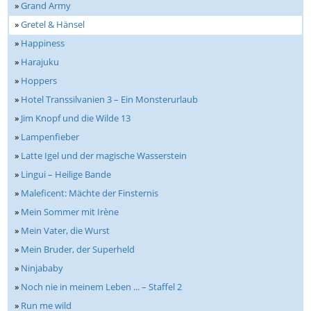
»
Grand Army
»
Gretel & Hänsel
»
Happiness
»
Harajuku
»
Hoppers
»
Hotel Transsilvanien 3 – Ein Monsterurlaub
»
Jim Knopf und die Wilde 13
»
Lampenfieber
»
Latte Igel und der magische Wasserstein
»
Lingui – Heilige Bande
»
Maleficent: Mächte der Finsternis
»
Mein Sommer mit Irène
»
Mein Vater, die Wurst
»
Mein Bruder, der Superheld
»
Ninjababy
»
Noch nie in meinem Leben ... – Staffel 2
»
Run me wild