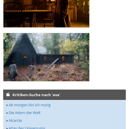
Kritiken-Suche nach 'ava'
»
Ab morgen bin ich mutig
»
Die Adern der Welt
»
Alcarràs
»
Atlas des Universums