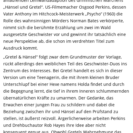
anlaufenden Leinwandadaption des Grimmschen Märchens
„Hänsel und Gretel“. US-Filmemacher Osgood Perkins, dessen
Vater Anthony im Hitchcock-Meisterwerk „Psycho“ (1960) die
Rolle des wahnsinnigen Mörders Norman Bates verkörperte,
nimmt sich die berühmte Erzählung um zwei im Wald
ausgesetzte Geschwister vor und gewinnt ihr tatsächlich eine
neue Perspektive ab, die schon im verdrehten Titel zum
Ausdruck kommt.
„Gretel & Hänsel“ folgt zwar dem Grundmuster der Vorlage,
rückt allerdings den weiblichen Teil des
Geschwister
-Duos ins
Zentrum des Interesses. Bei Gretel handelt es sich in dieser
Version um eine Teenagerin, die mit ihrem kleinen Bruder
Unterschlupf bei einer Hexe namens Holda findet und durch
die Begegnung lernt, die tief in ihrem Inneren schlummernden
übernatürlichen Kräfte zu umarmen. Der Gedanke, das
Erwachen einer jungen Frau zu schildern und dabei die
Beziehung zwischen ihr und Hänsel auf den Prüfstand zu
stellen, ist äußerst reizvoll. Ärgerlicherweise arbeiten Perkins
und Drehbuchautor Rob Hayes ihre Idee aber nicht
konsequent genug aus. Obwohl Gretels Wahrnehmung das