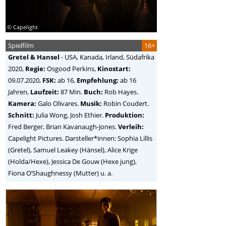
© Capelight
Spielfilm
16+
Gretel & Hansel
-
USA, Kanada, Irland, Südafrika
2020,
Regie:
Osgood Perkins
,
Kinostart:
09.07.2020,
FSK:
ab 16,
Empfehlung:
ab 16
Jahren,
Laufzeit:
87 Min.
Buch:
Rob Hayes.
Kamera:
Galo Olivares.
Musik:
Robin Coudert.
Schnitt:
Julia Wong, Josh Ethier.
Produktion:
Fred Berger, Brian Kavanaugh-Jones.
Verleih:
Capelight Pictures. Darsteller*innen: Sophia Lillis
(Gretel), Samuel Leakey (Hänsel), Alice Krige
(Holda/Hexe), Jessica De Gouw (Hexe jung),
Fiona O’Shaughnessy (Mutter) u. a.