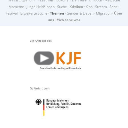
Was ist Jugendfilm
·
Festivals
·
Editorial
·
Den kenn' ich doch
·
Magische
Momente
·
Junge Held*innen
·
Suche
·
Kritiken
·
Kino
·
Stream
·
Serie
·
Festival
·
Erweiterte Suche
·
Themen
·
Gender & Lieben
·
Migration
·
Über
uns
·
#ich sehe was
Ein Angebot des:
Gefördert vom: