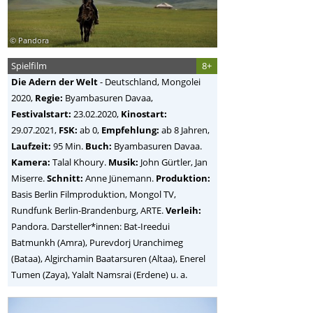
© Pandora
Spielfilm
8+
Die Adern der Welt
-
Deutschland, Mongolei
2020,
Regie:
Byambasuren Davaa
,
Festivalstart:
23.02.2020,
Kinostart:
29.07.2021,
FSK:
ab 0,
Empfehlung:
ab 8 Jahren,
Laufzeit:
95 Min.
Buch:
Byambasuren Davaa.
Kamera:
Talal Khoury.
Musik:
John Gürtler, Jan
Miserre.
Schnitt:
Anne Jünemann.
Produktion:
Basis Berlin Filmproduktion, Mongol TV,
Rundfunk Berlin-Brandenburg, ARTE.
Verleih:
Pandora. Darsteller*innen: Bat-Ireedui
Batmunkh (Amra), Purevdorj Uranchimeg
(Bataa), Algirchamin Baatarsuren (Altaa), Enerel
Tumen (Zaya), Yalalt Namsrai (Erdene) u. a.