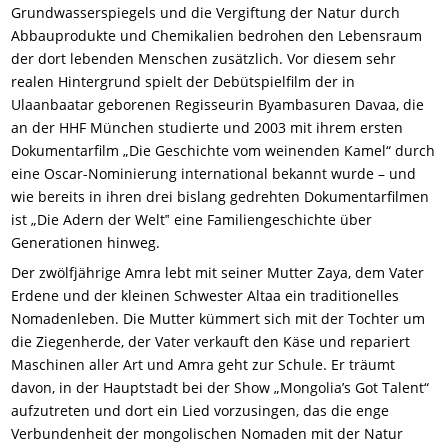
Grundwasserspiegels und die Vergiftung der Natur durch
Abbauprodukte und Chemikalien bedrohen den Lebensraum
der dort lebenden Menschen zusätzlich. Vor diesem sehr
realen Hintergrund spielt der Debütspielfilm der in
Ulaanbaatar geborenen Regisseurin Byambasuren Davaa, die
an der HHF München studierte und 2003 mit ihrem ersten
Dokumentarfilm „Die Geschichte vom weinenden Kamel“ durch
eine Oscar-Nominierung international bekannt wurde – und
wie bereits in ihren drei bislang gedrehten Dokumentarfilmen
ist „Die Adern der Welt‟ eine Familiengeschichte über
Generationen hinweg.
Der zwölfjährige Amra lebt mit seiner Mutter Zaya, dem Vater
Erdene und der kleinen Schwester Altaa ein traditionelles
Nomadenleben. Die Mutter kümmert sich mit der Tochter um
die Ziegenherde, der Vater verkauft den Käse und repariert
Maschinen aller Art und Amra geht zur Schule. Er träumt
davon, in der Hauptstadt bei der Show „Mongolia’s Got Talent“
aufzutreten und dort ein Lied vorzusingen, das die enge
Verbundenheit der mongolischen Nomaden mit der Natur