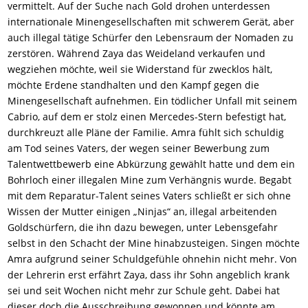
vermittelt. Auf der Suche nach Gold drohen unterdessen
internationale Minengesellschaften mit schwerem Gerät, aber
auch illegal tätige Schürfer den Lebensraum der Nomaden zu
zerstören. Während Zaya das Weideland verkaufen und
wegziehen möchte, weil sie Widerstand für zwecklos hält,
möchte Erdene standhalten und den Kampf gegen die
Minengesellschaft aufnehmen. Ein tödlicher Unfall mit seinem
Cabrio, auf dem er stolz einen Mercedes-Stern befestigt hat,
durchkreuzt alle Pläne der Familie. Amra fühlt sich schuldig
am Tod seines Vaters, der wegen seiner Bewerbung zum
Talentwettbewerb eine Abkürzung gewählt hatte und dem ein
Bohrloch einer illegalen Mine zum Verhängnis wurde. Begabt
mit dem Reparatur-Talent seines Vaters schließt er sich ohne
Wissen der Mutter einigen „Ninjas“ an, illegal arbeitenden
Goldschürfern, die ihn dazu bewegen, unter Lebensgefahr
selbst in den Schacht der Mine hinabzusteigen. Singen möchte
Amra aufgrund seiner Schuldgefühle ohnehin nicht mehr. Von
der Lehrerin erst erfährt Zaya, dass ihr Sohn angeblich krank
sei und seit Wochen nicht mehr zur Schule geht. Dabei hat
dieser doch die Ausschreibung gewonnen und könnte am