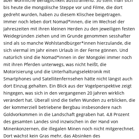
aber wohnliche Behaglichkeit ausstrahlend: So stellt man sich
bis heute die mongolische Steppe vor und Filme, die dort
gedreht wurden, haben zu diesem Klischee beigetragen.
Immer noch leben dort Nomad*innen, die im Wechsel der
Jahreszeiten mit ihren kleinen Herden zu den jeweiligen festen
Weidegründen ziehen und im Grunde genommen sesshafter
sind als so manche Wohlstandbürger*innen hierzulande, die
sich viermal im Jahr einen Urlaub in der Ferne gönnen. Und
natürlich sind die Nomad*innen in der Mongolei immer noch
mit ihren Pferden unterwegs, was nicht heißt, die
Motorisierung und die Unterhaltungselektronik mit
Smartphones und Satellitenfernsehen hätte nicht längst auch
dort Einzug gehalten. Ein Blick aus der Vogelperspektive zeigt
hingegen, was sich in den vergangenen 20 Jahren wirklich
verändert hat. Überall sind die tiefen Wunden zu erblicken, die
der kommerziell betriebene Bergbau insbesondere nach
Goldvorkommen in die Landschaft gegraben hat. 4,8 Prozent
des gesamten Landes sind inzwischen in der Hand von
Minenkonzernen, die illegalen Minen noch nicht mitgerechnet.
Dort wächst kein Gras mehr, das Absinken des