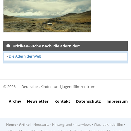
Kritiken-Suche nach 'die adern der'
»
Die Adern der Welt
© 2026
Deutsches Kinder- und Jugendfilmzentrum
Archiv
Newsletter
Kontakt
Datenschutz
Impressum
Home
·
Artikel
·
Neustarts
·
Hintergrund
·
Interviews
·
Was ist Kinderfilm
·