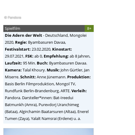
© Pandora
Spielfilm
8+
Die Adern der Welt
-
Deutschland, Mongolei
2020,
Regie:
Byambasuren Davaa
,
Festivalstart:
23.02.2020,
Kinostart:
29.07.2021,
FSK:
ab 0,
Empfehlung:
ab 8 Jahren,
Laufzeit:
95 Min.
Buch:
Byambasuren Davaa.
Kamera:
Talal Khoury.
Musik:
John Gürtler, Jan
Miserre.
Schnitt:
Anne Jünemann.
Produktion:
Basis Berlin Filmproduktion, Mongol TV,
Rundfunk Berlin-Brandenburg, ARTE.
Verleih:
Pandora. Darsteller*innen: Bat-Ireedui
Batmunkh (Amra), Purevdorj Uranchimeg
(Bataa), Algirchamin Baatarsuren (Altaa), Enerel
Tumen (Zaya), Yalalt Namsrai (Erdene) u. a.