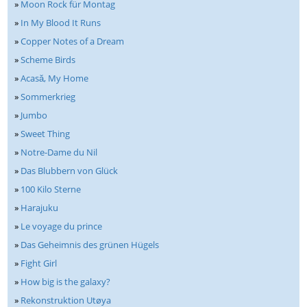
»
Moon Rock für Montag
»
In My Blood It Runs
»
Copper Notes of a Dream
»
Scheme Birds
»
Acasă, My Home
»
Sommerkrieg
»
Jumbo
»
Sweet Thing
»
Notre-Dame du Nil
»
Das Blubbern von Glück
»
100 Kilo Sterne
»
Harajuku
»
Le voyage du prince
»
Das Geheimnis des grünen Hügels
»
Fight Girl
»
How big is the galaxy?
»
Rekonstruktion Utøya