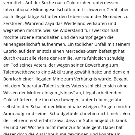
vermittelt. Auf der Suche nach Gold drohen unterdessen
internationale Minengesellschaften mit schwerem Gerät, aber
auch illegal tätige Schürfer den Lebensraum der Nomaden zu
zerstören. Während Zaya das Weideland verkaufen und
wegziehen möchte, weil sie Widerstand für zwecklos hält,
möchte Erdene standhalten und den Kampf gegen die
Minengesellschaft aufnehmen. Ein tödlicher Unfall mit seinem
Cabrio, auf dem er stolz einen Mercedes-Stern befestigt hat,
durchkreuzt alle Pläne der Familie. Amra fühlt sich schuldig
am Tod seines Vaters, der wegen seiner Bewerbung zum
Talentwettbewerb eine Abkürzung gewählt hatte und dem ein
Bohrloch einer illegalen Mine zum Verhängnis wurde. Begabt
mit dem Reparatur-Talent seines Vaters schließt er sich ohne
Wissen der Mutter einigen „Ninjas“ an, illegal arbeitenden
Goldschürfern, die ihn dazu bewegen, unter Lebensgefahr
selbst in den Schacht der Mine hinabzusteigen. Singen möchte
Amra aufgrund seiner Schuldgefühle ohnehin nicht mehr. Von
der Lehrerin erst erfährt Zaya, dass ihr Sohn angeblich krank
sei und seit Wochen nicht mehr zur Schule geht. Dabei hat
dieser doch die Ausschreibung gewonnen und könnte am