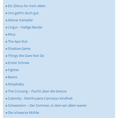
»
Ein Zirkus für mich allein
»
Uns geht‘s doch gut
»
Kleiner Kämpfer
»
Lingui – Heilige Bande
»
Mica
»
The Ape Star
»
Shadow Game
»
Things We Dare Not Do
»
Erster Schnee
»
Fighter
»
Beans
»
Ninjababy
»
The Crossing – Flucht über die Grenze
»
Calamity - Martha Jane Cannarys Kindheit
»
Schwestern – Der Sommer, in dem wir allein waren
»
Die schwarze Mühle