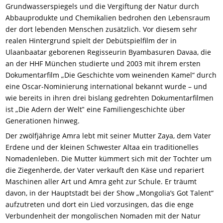
Grundwasserspiegels und die Vergiftung der Natur durch
Abbauprodukte und Chemikalien bedrohen den Lebensraum
der dort lebenden Menschen zusätzlich. Vor diesem sehr
realen Hintergrund spielt der Debütspielfilm der in
Ulaanbaatar geborenen Regisseurin Byambasuren Davaa, die
an der HHF München studierte und 2003 mit ihrem ersten
Dokumentarfilm „Die Geschichte vom weinenden Kamel“ durch
eine Oscar-Nominierung international bekannt wurde – und
wie bereits in ihren drei bislang gedrehten Dokumentarfilmen
ist „Die Adern der Welt‟ eine Familiengeschichte über
Generationen hinweg.
Der zwölfjährige Amra lebt mit seiner Mutter Zaya, dem Vater
Erdene und der kleinen Schwester Altaa ein traditionelles
Nomadenleben. Die Mutter kümmert sich mit der Tochter um
die Ziegenherde, der Vater verkauft den Käse und repariert
Maschinen aller Art und Amra geht zur Schule. Er träumt
davon, in der Hauptstadt bei der Show „Mongolia’s Got Talent“
aufzutreten und dort ein Lied vorzusingen, das die enge
Verbundenheit der mongolischen Nomaden mit der Natur