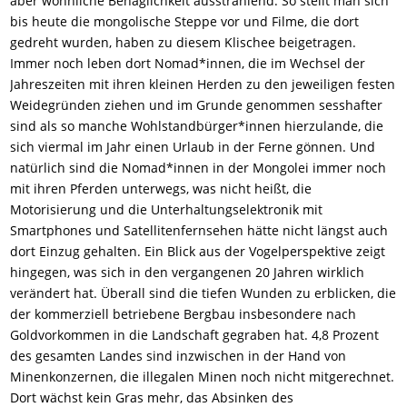
aber wohnliche Behaglichkeit ausstrahlend: So stellt man sich
bis heute die mongolische Steppe vor und Filme, die dort
gedreht wurden, haben zu diesem Klischee beigetragen.
Immer noch leben dort Nomad*innen, die im Wechsel der
Jahreszeiten mit ihren kleinen Herden zu den jeweiligen festen
Weidegründen ziehen und im Grunde genommen sesshafter
sind als so manche Wohlstandbürger*innen hierzulande, die
sich viermal im Jahr einen Urlaub in der Ferne gönnen. Und
natürlich sind die Nomad*innen in der Mongolei immer noch
mit ihren Pferden unterwegs, was nicht heißt, die
Motorisierung und die Unterhaltungselektronik mit
Smartphones und Satellitenfernsehen hätte nicht längst auch
dort Einzug gehalten. Ein Blick aus der Vogelperspektive zeigt
hingegen, was sich in den vergangenen 20 Jahren wirklich
verändert hat. Überall sind die tiefen Wunden zu erblicken, die
der kommerziell betriebene Bergbau insbesondere nach
Goldvorkommen in die Landschaft gegraben hat. 4,8 Prozent
des gesamten Landes sind inzwischen in der Hand von
Minenkonzernen, die illegalen Minen noch nicht mitgerechnet.
Dort wächst kein Gras mehr, das Absinken des