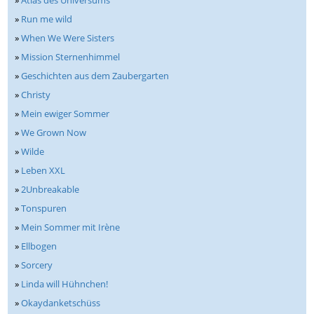
»
Atlas des Universums
»
Run me wild
»
When We Were Sisters
»
Mission Sternenhimmel
»
Geschichten aus dem Zaubergarten
»
Christy
»
Mein ewiger Sommer
»
We Grown Now
»
Wilde
»
Leben XXL
»
2Unbreakable
»
Tonspuren
»
Mein Sommer mit Irène
»
Ellbogen
»
Sorcery
»
Linda will Hühnchen!
»
Okaydanketschüss