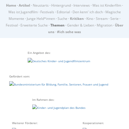
Home
·
Artikel
·
Neustarts
·
Hintergrund
·
Interviews
·
Was ist Kinderfilm
·
Was ist Jugendfilm
·
Festivals
·
Editorial
·
Den kenn' ich doch
·
Magische
Momente
·
Junge Held*innen
·
Suche
·
Kritiken
·
Kino
·
Stream
·
Serie
·
Festival
·
Erweiterte Suche
·
Themen
·
Gender & Lieben
·
Migration
·
Über
uns
·
#ich sehe was
Ein Angebot des:
Gefördert vom:
Im Rahmen des:
Weiterer Förderer:
Kooperationen: