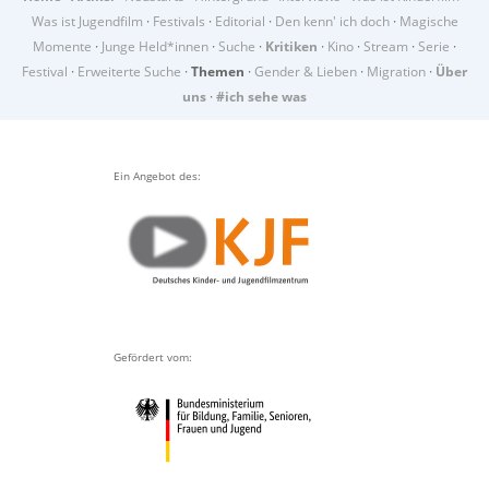
Was ist Jugendfilm
·
Festivals
·
Editorial
·
Den kenn' ich doch
·
Magische
Momente
·
Junge Held*innen
·
Suche
·
Kritiken
·
Kino
·
Stream
·
Serie
·
Festival
·
Erweiterte Suche
·
Themen
·
Gender & Lieben
·
Migration
·
Über
uns
·
#ich sehe was
Ein Angebot des:
Gefördert vom: