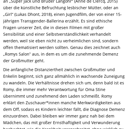
an „Super Jack und Bruder Langohr“ (Anne de Clercq, 2015)
über die künstliche Befruchtung lesbischer Mütter, oder an
„Girl“ (Lukas Dhont, 2018), einen Jugendfilm, der von einer 15-
jährigen Transgender-Ballerina erzählt. Es sind ethische
Fragen unserer Zeit, die in diesen Filmen mit großer
Sensibilität und einer Selbstverständlichkeit verhandelt
werden, weil sie eben nicht zu verheimlichen sind, sondern
offen thematisiert werden sollten. Genau dies zeichnet auch
„Romys Salon‟ aus, in dem es um die zunehmende Demenz
der Großmutter geht.
Die anfängliche Distanziertheit zwischen Großmutter und
Enkelin beginnt, sich ganz allmählich in wachsende Zuneigung
zu wandeln. Die Verhältnisse drehen sich um, denn bald ist es
Romy, die immer mehr Verantwortung für Oma Stine
übernimmt und zunehmend den Laden schmeißt. Romy
erklärt den Zuschauer*innen manche Merkwürdigkeiten aus
dem Off, sodass es Kindern leichter fällt, die Diagnose Demenz
einzuordnen. Dabei bleiben wir immer ganz nah bei dem
Mädchen, das mit großer Ernsthaftigkeit und Verwunderung