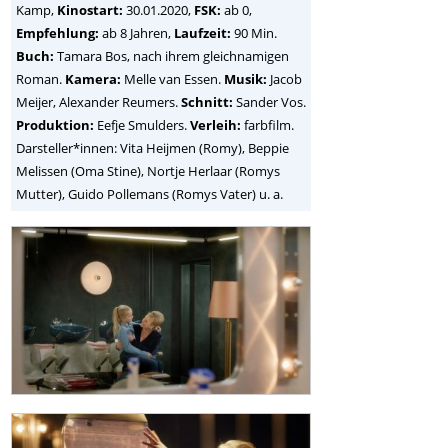
Kamp
,
Kinostart:
30.01.2020,
FSK:
ab 0,
Empfehlung:
ab 8 Jahren,
Laufzeit:
90 Min.
Buch:
Tamara Bos, nach ihrem gleichnamigen
Roman.
Kamera:
Melle van Essen.
Musik:
Jacob
Meijer, Alexander Reumers.
Schnitt:
Sander Vos.
Produktion:
Eefje Smulders.
Verleih:
farbfilm.
Darsteller*innen: Vita Heijmen (Romy), Beppie
Melissen (Oma Stine), Nortje Herlaar (Romys
Mutter), Guido Pollemans (Romys Vater) u. a.