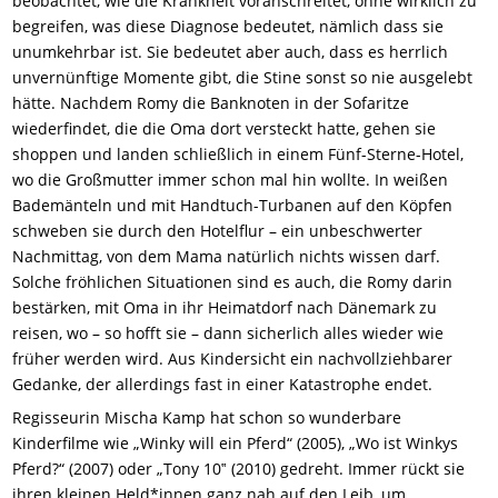
beobachtet, wie die Krankheit voranschreitet, ohne wirklich zu
begreifen, was diese Diagnose bedeutet, nämlich dass sie
unumkehrbar ist. Sie bedeutet aber auch, dass es herrlich
unvernünftige Momente gibt, die Stine sonst so nie ausgelebt
hätte. Nachdem Romy die Banknoten in der Sofaritze
wiederfindet, die die Oma dort versteckt hatte, gehen sie
shoppen und landen schließlich in einem Fünf-Sterne-Hotel,
wo die Großmutter immer schon mal hin wollte. In weißen
Bademänteln und mit Handtuch-Turbanen auf den Köpfen
schweben sie durch den Hotelflur – ein unbeschwerter
Nachmittag, von dem Mama natürlich nichts wissen darf.
Solche fröhlichen Situationen sind es auch, die Romy darin
bestärken, mit Oma in ihr Heimatdorf nach Dänemark zu
reisen, wo – so hofft sie – dann sicherlich alles wieder wie
früher werden wird. Aus Kindersicht ein nachvollziehbarer
Gedanke, der allerdings fast in einer Katastrophe endet.
Regisseurin Mischa Kamp hat schon so wunderbare
Kinderfilme wie „Winky will ein Pferd“ (2005), „Wo ist Winkys
Pferd?“ (2007) oder „Tony 10‟ (2010) gedreht. Immer rückt sie
ihren kleinen Held*innen ganz nah auf den Leib, um