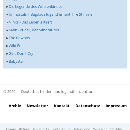
»
Die Legende des Wüstenkindes
»
Immortals – Bagdads Jugend erhebt ihre Stimme
»
Niñxs - Das Leben glitzert
»
Mein Bruder, der Minotaurus
»
The Cowboy
»
Wild Foxes
»
Girls Don't Cry
»
Babystar
© 2026
Deutsches Kinder- und Jugendfilmzentrum
Archiv
Newsletter
Kontakt
Datenschutz
Impressum
Home
·
Artikel
·
Neustarts
·
Hintergrund
·
Interviews
·
Was ist Kinderfilm
·