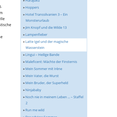
»
Harajuku
d-
»
Hoppers
em
»
Hotel Transsilvanien 3 – Ein
lle
Monsterurlaub
stische
»
Jim Knopf und die Wilde 13
»
Lampenfieber
ne
»
Latte Igel und der magische
Wasserstein
»
Lingui – Heilige Bande
»
Maleficent: Mächte der Finsternis
»
Mein Sommer mit Irène
»
Mein Vater, die Wurst
»
Mein Bruder, der Superheld
»
Ninjababy
»
Noch nie in meinem Leben ... – Staffel
2
»
Run me wild