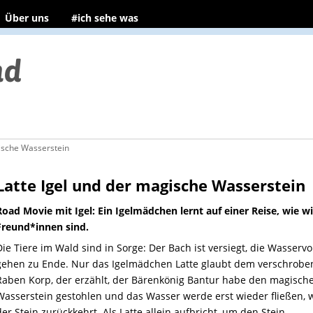
Über uns
#ich sehe was
gische Wasserstein
Latte Igel und der magische Wasserstein
Road Movie mit Igel: Ein Igelmädchen lernt auf einer Reise, wie wi
Freund*innen sind.
Die Tiere im Wald sind in Sorge: Der Bach ist versiegt, die Wasservo
gehen zu Ende. Nur das Igelmädchen Latte glaubt dem verschrob
Raben Korp, der erzählt, der Bärenkönig Bantur habe den magisch
Wasserstein gestohlen und das Wasser werde erst wieder fließen,
der Stein zurückkehrt. Als Latte allein aufbricht, um den Stein