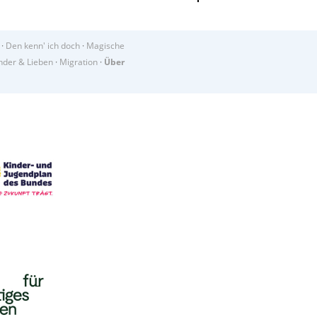
·
Den kenn' ich doch
·
Magische
der & Lieben
·
Migration
·
Über