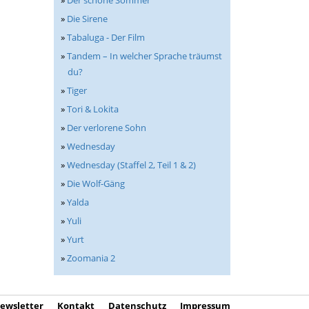
»
Der schöne Sommer
»
Die Sirene
»
Tabaluga - Der Film
»
Tandem – In welcher Sprache träumst
du?
»
Tiger
»
Tori & Lokita
»
Der verlorene Sohn
»
Wednesday
»
Wednesday (Staffel 2, Teil 1 & 2)
»
Die Wolf-Gäng
»
Yalda
»
Yuli
»
Yurt
»
Zoomania 2
ewsletter
Kontakt
Datenschutz
Impressum