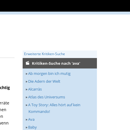
Erweiterte Kritiken-Suche
Kritiken-Suche nach 'ava'
»
Ab morgen bin ich mutig
»
Die Adern der Welt
chtig
»
Alcarràs
»
Atlas des Universums
rräte
»
A Toy Story: Alles hört auf kein
enen
Kommando!
en
»
Ava
 wenn
»
Baby