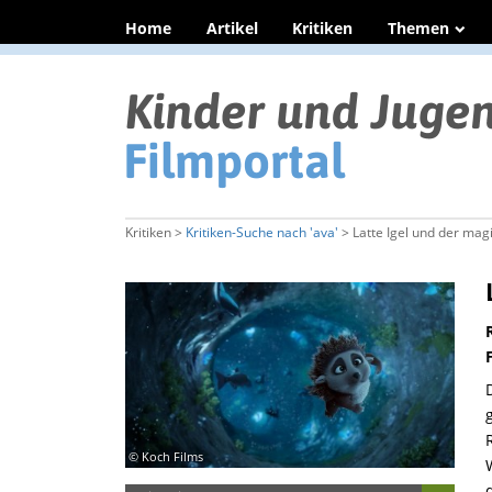
Home
Artikel
Kritiken
Themen
Kritiken >
Kritiken-Suche nach 'ava'
> Latte Igel und der ma
© Koch Films