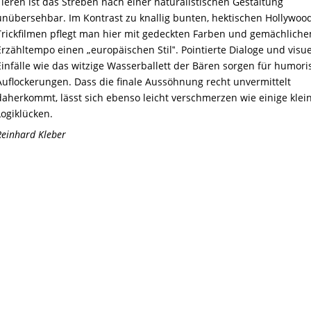
Tieren ist das Streben nach einer naturalistischen Gestaltung
unübersehbar. Im Kontrast zu knallig bunten, hektischen Hollywoo
Trickfilmen pflegt man hier mit gedeckten Farben und gemächlich
Erzähltempo einen „europäischen Stil‟. Pointierte Dialoge und visue
Einfälle wie das witzige Wasserballett der Bären sorgen für humori
Auflockerungen. Dass die finale Aussöhnung recht unvermittelt
daherkommt, lässt sich ebenso leicht verschmerzen wie einige klei
Logiklücken.
Reinhard Kleber