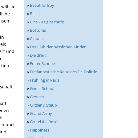
»
Beautiful Boy
will sie
»
Belle
liche
chsen
»
Binti - es gibt mich!
»
Bottoms
in
»
Clouds
els
»
Der Club der hässlichen Kinder
ert und
»
Die drei !!!
m
»
Erster Schnee
chen.
»
Die fantastische Reise des Dr. Dolittle
»
Frühling in Paris
schaft,
»
Ghost School
»
Genesis
haft
»
Glitzer & Staub
er zu
»
Grand Army
ch
»
Gretel & Hänsel
gen und
»
Happiness
 und