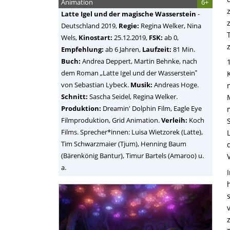
Animation
6+
Latte Igel und der magische Wasserstein
-
Deutschland
2019,
Regie:
Regina Welker, Nina
Wels
,
Kinostart:
25.12.2019,
FSK:
ab 0,
Empfehlung:
ab 6 Jahren,
Laufzeit:
81 Min.
Buch:
Andrea Deppert, Martin Behnke, nach
dem Roman „Latte Igel und der Wasserstein‟
von Sebastian Lybeck.
Musik:
Andreas Hoge.
Schnitt:
Sascha Seidel, Regina Welker.
Produktion:
Dreamin' Dolphin Film, Eagle Eye
Filmproduktion, Grid Animation.
Verleih:
Koch
Films. Sprecher*innen: Luisa Wietzorek (Latte),
Tim Schwarzmaier (Tjum), Henning Baum
(Bärenkönig Bantur), Timur Bartels (Amaroo) u.
a.