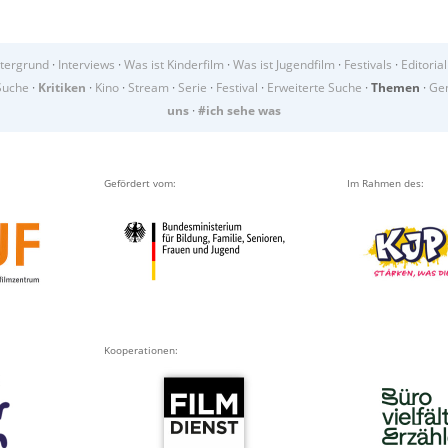
tergrund
·
Interviews
·
Was ist Kinderfilm
·
Was ist Jugendfilm
·
Festivals
·
Editorial
Suche
·
Kritiken
·
Kino
·
Stream
·
Serie
·
Festival
·
Erweiterte Suche
·
Themen
·
Gen
uns
·
#ich sehe was
Gefördert vom:
Im Rahmen des:
Kooperationen: