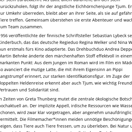
zurückzuholen, folgt ihr der ängstliche Eichhörnchenjunge Tjum. Er 
zur Umkehr überreden, bleibt aber an ihrer Seite, als sie auf gefähr
Tiere treffen. Gemeinsam überstehen sie erste Abenteuer und wa
zum Team zusammen.
1956 veröffentlichte der finnische Schriftsteller Sebastian Lybeck se
Kinderbuch, das das deutsche Regieduo Regina Welker und Nina W
nun erstmals fürs Kino adaptierte. Das Drehbuchduo Andrea Depp
Martin Behnke änderte den märchenhaften Stoff effektvoll in eine
markanten Punkt: Aus dem Jungen im Roman wird im Film ein Mäd
So avanciert die mutige Latte, die mit ihrem Eigensinn an Pippi
Langstrumpf erinnert, zur starken Identifikationsfigur. Im Zuge der
doppelten Heldenreise erkennt aber auch Tjum, wie wichtig Freund
Vertrauen und Solidarität sind.
In Zeiten von Greta Thunberg mutet die zentrale ökologische Botsc
hochaktuell an. Der implizite Appell, irdische Ressourcen wie Wass
schonen, wird zwar klar vorgetragen, aber angenehm unaufdringli
vermittelt. Die Filmemacher*innen meiden unnötige Beschönigun
zeigen, dass Tiere auch Tiere fressen, um zu überleben. Bei Natur