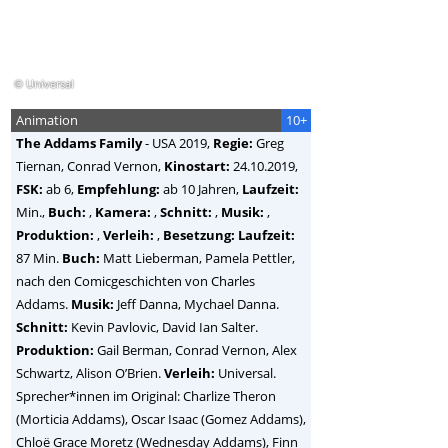
© Universal
Animation
10+
The Addams Family
-
USA
2019,
Regie:
Greg
Tiernan, Conrad Vernon
,
Kinostart:
24.10.2019,
FSK:
ab 6,
Empfehlung:
ab 10 Jahren,
Laufzeit:
Min.,
Buch:
,
Kamera:
,
Schnitt:
,
Musik:
,
Produktion:
,
Verleih:
,
Besetzung:
Laufzeit:
87 Min.
Buch:
Matt Lieberman, Pamela Pettler,
nach den Comicgeschichten von Charles
Addams.
Musik:
Jeff Danna, Mychael Danna.
Schnitt:
Kevin Pavlovic, David Ian Salter.
Produktion:
Gail Berman, Conrad Vernon, Alex
Schwartz, Alison O’Brien.
Verleih:
Universal.
Sprecher*innen im Original: Charlize Theron
(Morticia Addams), Oscar Isaac (Gomez Addams),
Chloë Grace Moretz (Wednesday Addams), Finn