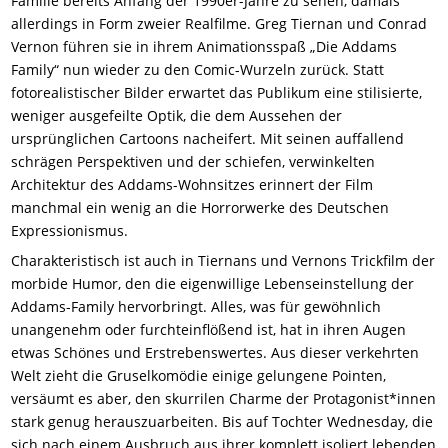
Familie bereits Anfang der 1990er-Jahre zu sehen, damals
allerdings in Form zweier Realfilme. Greg Tiernan und Conrad
Vernon führen sie in ihrem Animationsspaß „Die Addams
Family“ nun wieder zu den Comic-Wurzeln zurück. Statt
fotorealistischer Bilder erwartet das Publikum eine stilisierte,
weniger ausgefeilte Optik, die dem Aussehen der
ursprünglichen Cartoons nacheifert. Mit seinen auffallend
schrägen Perspektiven und der schiefen, verwinkelten
Architektur des Addams-Wohnsitzes erinnert der Film
manchmal ein wenig an die Horrorwerke des Deutschen
Expressionismus.
Charakteristisch ist auch in Tiernans und Vernons Trickfilm der
morbide Humor, den die eigenwillige Lebenseinstellung der
Addams-Family hervorbringt. Alles, was für gewöhnlich
unangenehm oder furchteinflößend ist, hat in ihren Augen
etwas Schönes und Erstrebenswertes. Aus dieser verkehrten
Welt zieht die Gruselkomödie einige gelungene Pointen,
versäumt es aber, den skurrilen Charme der Protagonist*innen
stark genug herauszuarbeiten. Bis auf Tochter Wednesday, die
sich nach einem Ausbruch aus ihrer komplett isoliert lebenden