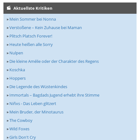
Aktuellste Kritiken
»
Mein Sommer bei Nonna
»
Verstoßene – Kein Zuhause bei Maman
»
Plitsch Platsch Forever!
»
Heute heißen alle Sorry
»
Nulpen
»
Die kleine Amélie oder der Charakter des Regens
»
Koschka
»
Hoppers
»
Die Legende des Wüstenkindes
»
Immortals – Bagdads Jugend erhebt ihre Stimme
»
Niñxs - Das Leben glitzert
»
Mein Bruder, der Minotaurus
»
The Cowboy
»
Wild Foxes
»
Girls Don't Cry