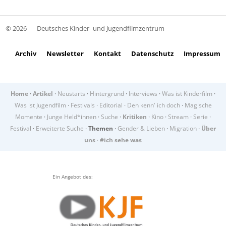
© 2026
Deutsches Kinder- und Jugendfilmzentrum
Archiv
Newsletter
Kontakt
Datenschutz
Impressum
Home
·
Artikel
·
Neustarts
·
Hintergrund
·
Interviews
·
Was ist Kinderfilm
·
Was ist Jugendfilm
·
Festivals
·
Editorial
·
Den kenn' ich doch
·
Magische
Momente
·
Junge Held*innen
·
Suche
·
Kritiken
·
Kino
·
Stream
·
Serie
·
Festival
·
Erweiterte Suche
·
Themen
·
Gender & Lieben
·
Migration
·
Über
uns
·
#ich sehe was
Ein Angebot des: