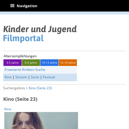
|
Navigation
Altersempfehlungen
3-5 Jahre
6-9 Jahre
10-13 Jahre
14-18 Jahre
Erweiterte Kritiken-Suche
Kino
|
Stream
|
Serie
|
Festival
Suchergebnis >
Kino (Seite 23)
Kino (Seite 23)
Kino